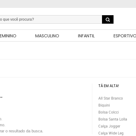
EMININO
MASCULINO
INFANTIL
ESPORTIV
TÁ EM ALTA!
All Star Branco
""
Biquini
Bolsa Colcci
o.
Bolsa Santa Lolla
mo.
Calça Jogger
trar o resultado da busca.
Calça Wide Leg