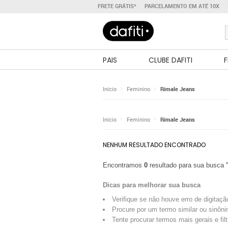
FRETE GRÁTIS*
PARCELAMENTO EM ATÉ 10X
PAIS
CLUBE DAFITI
F
Início
Feminino
Rimale Jeans
Início
Feminino
Rimale Jeans
NENHUM RESULTADO ENCONTRADO
Encontramos
0
resultado para sua busca
Dicas para melhorar sua busca
Verifique se não houve erro de digitaçã
Procure por um termo similar ou sinôni
Tente procurar termos mais gerais e fil