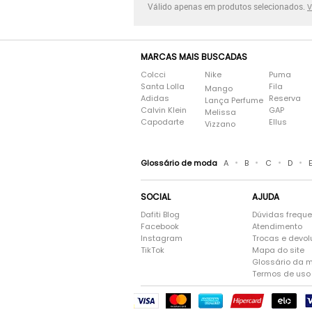
Válido apenas em produtos selecionados.
V
MARCAS MAIS BUSCADAS
Colcci
Nike
Puma
Santa Lolla
Fila
Mango
Adidas
Reserva
Lança Perfume
Calvin Klein
GAP
Melissa
Capodarte
Ellus
Vizzano
•
•
•
•
Glossário de moda
A
B
C
D
SOCIAL
AJUDA
Dafiti Blog
Dúvidas frequ
Facebook
Atendimento
Instagram
Trocas e devo
TikTok
Mapa do site
Glossário da 
Termos de uso