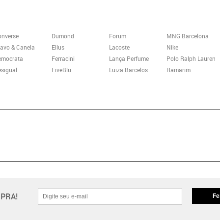
onverse
Dumond
Forum
MNG Barcelona
avo & Canela
Ellus
Lacoste
Nike
emocrata
Ferracini
Lança Perfume
Polo Ralph Lauren
sigual
FiveBlu
Luiza Barcelos
Ramarim
PRA!
Fe