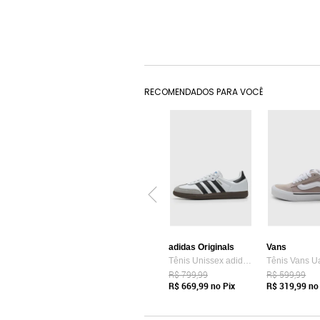
RECOMENDADOS PARA VOCÊ
adidas Originals
Vans
Tênis Unissex adidas Originals Samba OG Branco
R$ 799,99
R$ 599,99
R$ 669,99
no Pix
R$ 319,99
no 