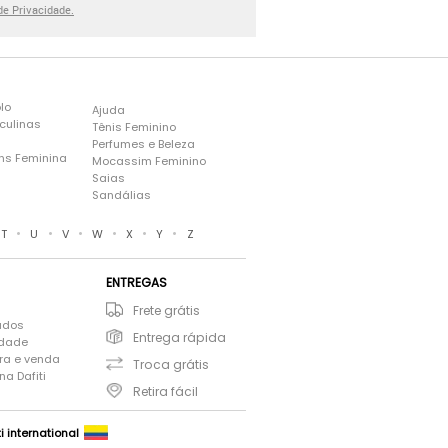
 de Privacidade.
lo
Ajuda
culinas
Tênis Feminino
Perfumes e Beleza
ns Feminina
Mocassim Feminino
s
Saias
Sandálias
•
•
•
•
•
•
T
U
V
W
X
Y
Z
ENTREGAS
Frete grátis
ados
Entrega rápida
idade
ra e venda
Troca grátis
a Dafiti
Retira fácil
ti international