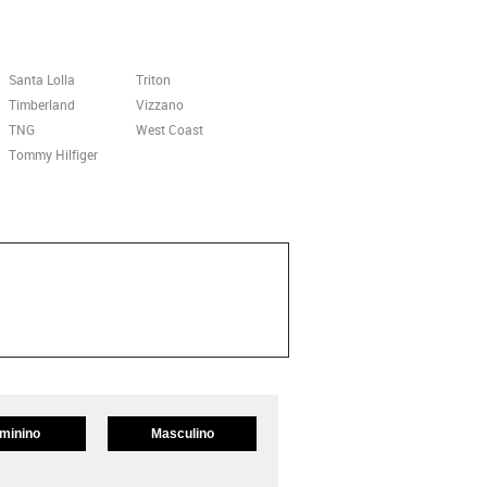
Santa Lolla
Triton
Timberland
Vizzano
TNG
West Coast
Tommy Hilfiger
minino
Masculino