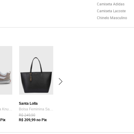
Camiseta Adidas
Camiseta Lacoste
Chinelo Masculino
Santa Lolla
Tênis Vans Ua Knu Skool Bege
Bolsa Feminina Santa Lolla Tote Preta
R$ 249,90
Pix
R$ 209,99
no Pix