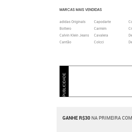
MARCAS MAIS VENDIDAS
adidas Originals
Capodarte
C
Bottero
Carmim
Cr
Calvin Klein Jeans
Cavalera
D
Cantão
Colcci
De
PUBLICIDADE
GANHE R$30
NA PRIMEIRA COM