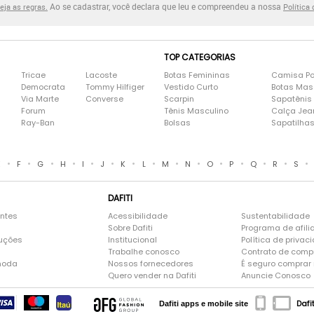
Ao se cadastrar, você declara que leu e compreendeu a nossa
eja as regras.
Política
TOP CATEGORIAS
Tricae
Lacoste
Botas Femininas
Camisa Po
Democrata
Tommy Hilfiger
Vestido Curto
Botas Mas
Via Marte
Converse
Scarpin
Sapatênis
Forum
Tênis Masculino
Calça Jea
Ray-Ban
Bolsas
Sapatilha
•
•
•
•
•
•
•
•
•
•
•
•
•
•
•
E
F
G
H
I
J
K
L
M
N
O
P
Q
R
S
DAFITI
entes
Acessibilidade
Sustentabilidade
Sobre Dafiti
Programa de afili
luções
Institucional
Política de privac
Trabalhe conosco
Contrato de comp
moda
Nossos fornecedores
É seguro comprar n
Quero vender na Dafiti
Anuncie Conosco
Dafi
Dafiti apps e mobile site