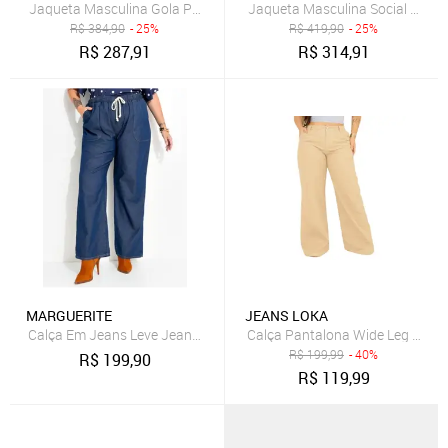
Jaqueta Masculina Gola Padre Plus Size Preto
Jaqueta Masculina Social Com C
R$
384,90
- 25%
R$
419,90
- 25%
R$
287,91
R$
314,91
MARGUERITE
JEANS LOKA
Calça Em Jeans Leve Jeans Médio Marguerite
Calça Pantalona Wide Leg Plus 
R$
199,99
- 40%
R$
199,90
R$
119,99