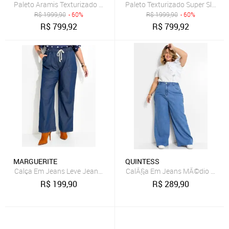
Paleto Aramis Texturizado Super Slim Azul - 46
Paleto Texturizado Super Slim Ma
R$
1999,90
- 60%
R$
1999,90
- 60%
R$
799,92
R$
799,92
MARGUERITE
QUINTESS
Calça Em Jeans Leve Jeans Médio Marguerite
CalÃ§a Em Jeans MÃ©dio Quin
R$
199,90
R$
289,90