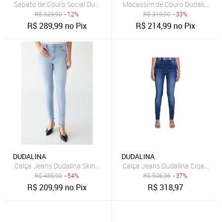
Sapato de Couro Social Dudalina Classico Preto
Mocassim de Couro Dudalina Lo
R$
329,90
- 12%
R$
319,90
- 33%
R$
289,99
no Pix
R$
214,99
no Pix
DUDALINA
DUDALINA
Calça Jeans Dudalina Skinny Lisa Azul
Calça Jeans Dudalina Cigarrete
R$
459,90
- 54%
R$
506,36
- 37%
R$
209,99
no Pix
R$
318,97