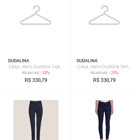
DUDALINA
DUDALINA
Calça Jeans Dudalina Cigarrete In25 Azul Feminino
Calça Jeans Dudalina Skinny Pr
R$
441,43
- 25%
R$
441,43
- 25%
R$
330,79
R$
330,79