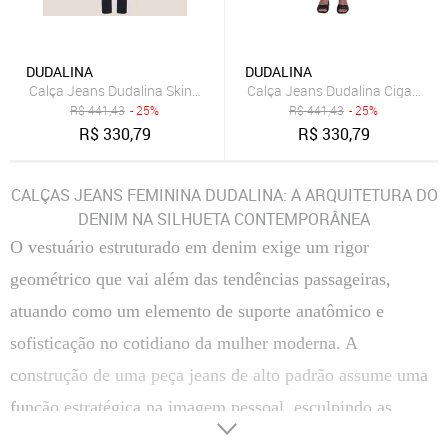
DUDALINA
DUDALINA
Calça Jeans Dudalina Skinny In25 Azul Feminino
Calça Jeans Dudalina Cigarrete 
R$
441,43
- 25%
R$
441,43
- 25%
R$
330,79
R$
330,79
CALÇAS JEANS FEMININA DUDALINA: A ARQUITETURA DO
DENIM NA SILHUETA CONTEMPORÂNEA
O vestuário estruturado em denim exige um rigor
geométrico que vai além das tendências passageiras,
atuando como um elemento de suporte anatômico e
sofisticação no cotidiano da mulher moderna. A
construção de uma peça jeans de alto padrão assume uma
função estratégica na imagem pessoal, esculpindo as
curvas com firmeza sem abrir mão da maleabilidade