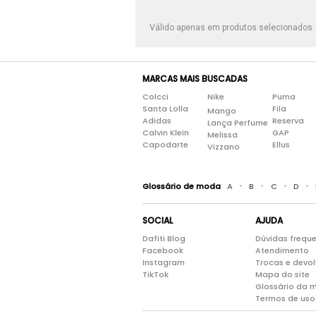
Válido apenas em produtos selecionados
MARCAS MAIS BUSCADAS
Colcci
Nike
Puma
Santa Lolla
Fila
Mango
Adidas
Reserva
Lança Perfume
Calvin Klein
GAP
Melissa
Capodarte
Ellus
Vizzano
•
•
•
•
Glossário de moda
A
B
C
D
SOCIAL
AJUDA
Dafiti Blog
Dúvidas frequ
Facebook
Atendimento
Instagram
Trocas e devo
TikTok
Mapa do site
Glossário da 
Termos de uso