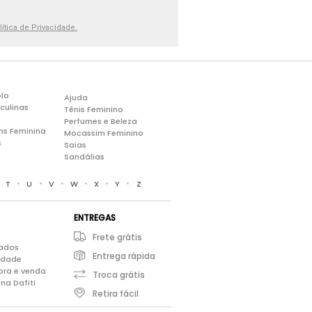
lítica de Privacidade.
lo
Ajuda
culinas
Tênis Feminino
Perfumes e Beleza
ns Feminina
Mocassim Feminino
s
Saias
Sandálias
•
•
•
•
•
•
•
T
U
V
W
X
Y
Z
ENTREGAS
Frete grátis
iados
Entrega rápida
cidade
pra e venda
Troca grátis
na Dafiti
Retira fácil