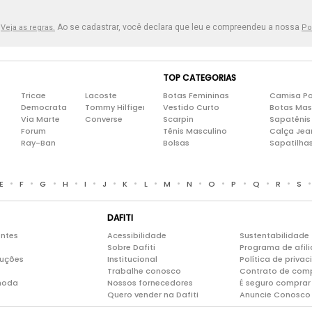
.
Ao se cadastrar, você declara que leu e compreendeu a nossa
Veja as regras.
Po
TOP CATEGORIAS
Tricae
Lacoste
Botas Femininas
Camisa Po
Democrata
Tommy Hilfiger
Vestido Curto
Botas Mas
Via Marte
Converse
Scarpin
Sapatênis
Forum
Tênis Masculino
Calça Jea
Ray-Ban
Bolsas
Sapatilha
•
•
•
•
•
•
•
•
•
•
•
•
•
•
E
F
G
H
I
J
K
L
M
N
O
P
Q
R
S
DAFITI
entes
Acessibilidade
Sustentabilidade
Sobre Dafiti
Programa de afil
luções
Institucional
Política de priva
Trabalhe conosco
Contrato de com
moda
Nossos fornecedores
É seguro comprar 
Quero vender na Dafiti
Anuncie Conosco