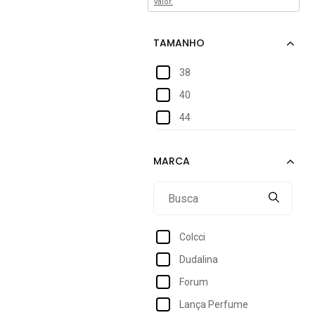
valor.
38
40
44
Colcci
Dudalina
Forum
Lança Perfume