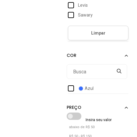
Levis
Sawary
Trendyol Collection
Vero Moda
Azul
abaixo de R$ 50
R$ 50 - R$ 150