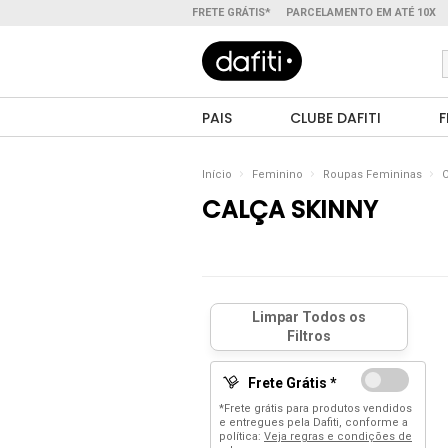
FRETE GRÁTIS*
PARCELAMENTO EM ATÉ 10X
PAIS
CLUBE DAFITI
F
Início
Feminino
Roupas Femininas
C
CALÇA SKINNY
Frete Grátis *
*Frete grátis para produtos vendidos
e entregues pela Dafiti, conforme a
política:
Veja regras e condições de