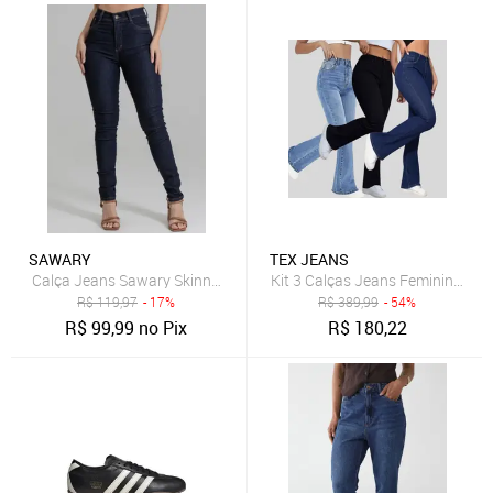
SAWARY
TEX JEANS
Calça Jeans Sawary Skinny Hot Pants Azul-Marinho
Kit 3 Calças Jeans Femininas Fl
R$
119,97
- 17%
R$
389,99
- 54%
R$
99,99
no Pix
R$
180,22