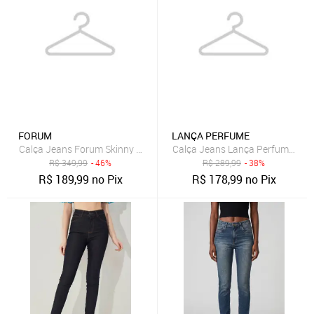
FORUM
LANÇA PERFUME
Calça Jeans Forum Skinny Maria Azul-Marinho
R$
349,99
- 46%
R$
289,99
- 38%
R$
189,99
no Pix
R$
178,99
no Pix