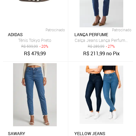
Patrocinado
Patrocinado
ADIDAS
LANÇA PERFUME
Tênis Tokyo Preto
Calça Jeans Lança Perfume Mo
R$
599,99
- 20%
R$
289,99
- 27%
R$
479,99
R$
211,99
no Pix
SAWARY
YELLOW JEANS