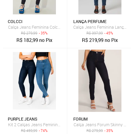
COLCCI
LANÇA PERFUME
Calça Jeans Feminina Colcci Skinny Karen Azul-Marinho
Calça Jeans Feminina Lança Per
R$
279,99
- 35%
R$
397,99
- 45%
R$
182,99
no Pix
R$
219,99
no Pix
PURPLE JEANS
FORUM
Kit 2 Calças Jeans Feminina Skinny Yellow Jeans Azul Escuro e Jea
Calça Jeans Forum Skinny Pesp
R$
459,99
- 74%
R$
279,99
- 35%