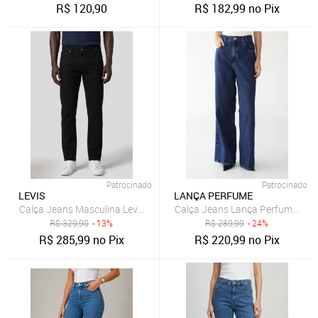
R$
120,90
R$
182,99
no Pix
Patrocinado
Patrocinado
LEVIS
LANÇA PERFUME
Calça Jeans Masculina Levis 511 Slim Preta
Calça Jeans Lança Perfume Wide
R$
329,90
- 13%
R$
289,99
- 24%
R$
285,99
no Pix
R$
220,99
no Pix