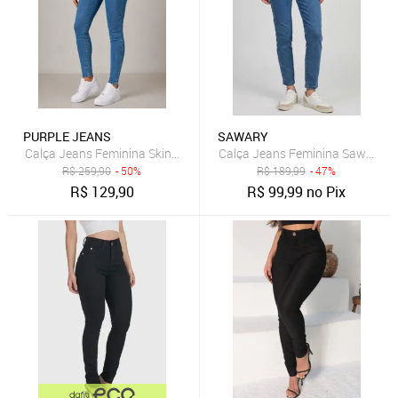
PURPLE JEANS
SAWARY
Calça Jeans Feminina Skinny Cintura Alta Purple Jeans Azul Text
Calça Jeans Feminina Sawary Sk
R$
259,90
- 50%
R$
189,99
- 47%
R$
129,90
R$
99,99
no Pix