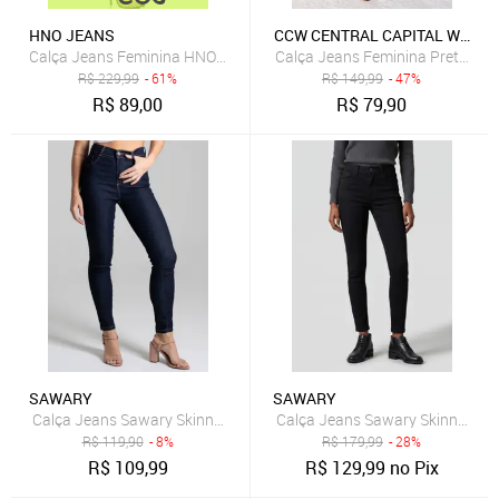
HNO JEANS
CCW CENTRAL CAPITAL WEAR
Calça Jeans Feminina HNO Jeans Skinny Cintura Alta Empina o Bu
Calça Jeans Feminina Preto Es
R$
229,99
- 61%
R$
149,99
- 47%
R$
89,00
R$
79,90
SAWARY
SAWARY
Calça Jeans Sawary Skinny Cigarrete Azul-Marinho
Calça Jeans Sawary Skinny Pus
R$
119,90
- 8%
R$
179,99
- 28%
R$
109,99
R$
129,99
no Pix