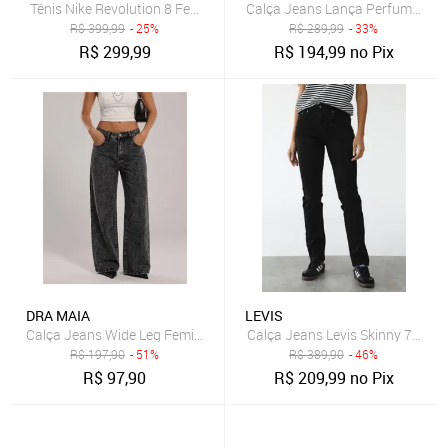
Tênis Nike Revolution 8 Feminino
Calça Jeans Lança Perfume Reta
R$
399,99
- 25%
R$
289,99
- 33%
R$
299,99
R$
194,99
no Pix
DRA MAIA
LEVIS
Calça Jeans Wide Leg Feminina Dra Maia Grafite
Calça Jeans Levis Skinny 724 Hig
R$
197,90
- 51%
R$
389,90
- 46%
R$
97,90
R$
209,99
no Pix