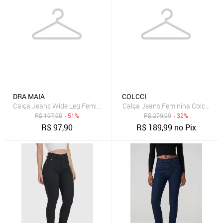
DRA MAIA
COLCCI
Calça Jeans Wide Leg Feminina Dra Maia Grafite
Calça Jeans Feminina Colcci Sk
R$
197,90
- 51%
R$
279,99
- 32%
R$
97,90
R$
189,99
no Pix