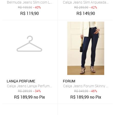
Bermuda Jeans Slim com Lavagem Clara Dialogo Jeans
Calça Jeans Slim Arqueada Masc
R$
199,90
- 40%
R$
259,90
- 42%
R$
119,90
R$
149,90
LANÇA PERFUME
FORUM
Calça Jeans Forum Skinny Maria
Calça Jeans Lança Perfume Skinny Vesta Azul
R$
289,99
- 34%
R$
349,99
- 46%
R$
189,99
no Pix
R$
189,99
no Pix