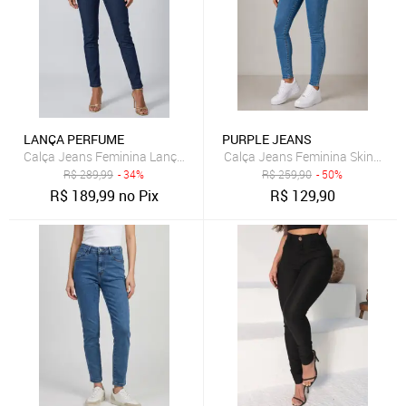
LANÇA PERFUME
PURPLE JEANS
Calça Jeans Feminina Lança Perfume Skinny Cintura Alta Azul
Calça Jeans Feminina Skinny Ci
R$
289,99
- 34%
R$
259,90
- 50%
R$
189,99
no Pix
R$
129,90