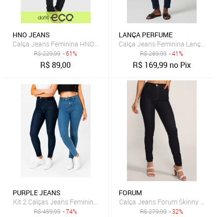
HNO JEANS
LANÇA PERFUME
Calça Jeans Feminina HNO Jeans Skinny Cintura Alta Empina o Bu
Calça Jeans Feminina Lança Per
R$
229,99
- 61%
R$
289,99
- 41%
R$
89,00
R$
169,99
no Pix
PURPLE JEANS
FORUM
Kit 2 Calças Jeans Feminina Skinny Yellow Jeans Azul Escuro e Jea
Calça Jeans Forum Skinny Pesp
R$
459,99
- 74%
R$
279,99
- 32%