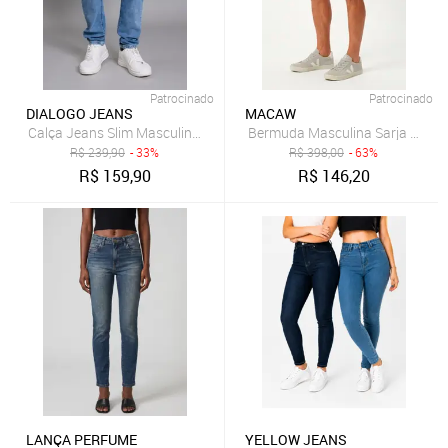
Patrocinado
Patrocinado
DIALOGO JEANS
MACAW
Calça Jeans Slim Masculina Arqueada Marmorizada Vintage na Core
R$
239,90
- 33%
R$
398,00
- 63%
R$
159,90
R$
146,20
LANÇA PERFUME
YELLOW JEANS