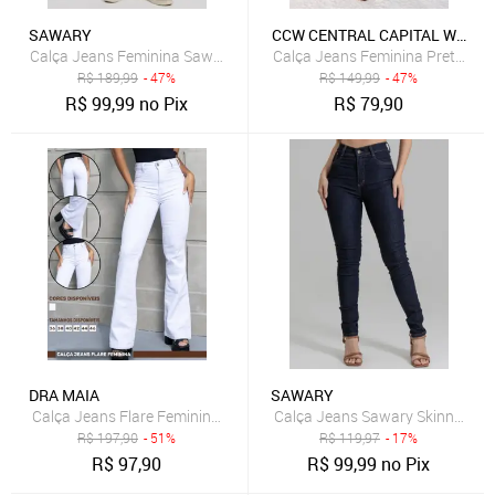
SAWARY
CCW CENTRAL CAPITAL WEAR
Calça Jeans Feminina Sawary Skinny Push Up Azul
Calça Jeans Feminina Preto Es
R$
189,99
- 47%
R$
149,99
- 47%
R$
99,99
no Pix
R$
79,90
DRA MAIA
SAWARY
Calça Jeans Flare Feminina Dra Maia Branca
Calça Jeans Sawary Skinny Hot
R$
197,90
- 51%
R$
119,97
- 17%
R$
97,90
R$
99,99
no Pix