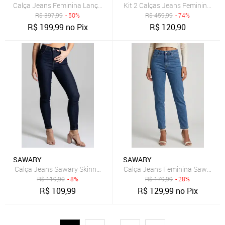
Calça Jeans Feminina Lança Perfume Skinny Azul
Kit 2 Calças Jeans Feminina Ski
R$
397,99
- 50%
R$
459,99
- 74%
R$
199,99
no Pix
R$
120,90
SAWARY
SAWARY
Calça Jeans Sawary Skinny Cigarrete Azul-Marinho
Calça Jeans Feminina Sawary Ci
R$
119,90
- 8%
R$
179,99
- 28%
R$
109,99
R$
129,99
no Pix