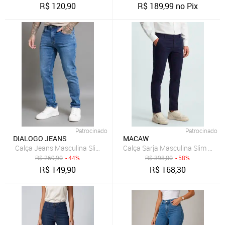
R$
120,90
R$
189,99
no Pix
Patrocinado
Patrocinado
DIALOGO JEANS
MACAW
Calça Jeans Masculina Slim Fit com Elastano Dialogo
R$
269,90
- 44%
R$
398,00
- 58%
R$
149,90
R$
168,30