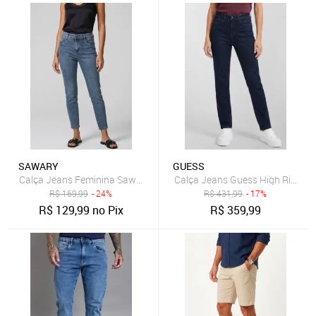
SAWARY
GUESS
Calça Jeans Feminina Sawary Cigarrete Azul
Calça Jeans Guess High Rise Ski
R$
169,99
- 24%
R$
431,99
- 17%
R$
129,99
no Pix
R$
359,99