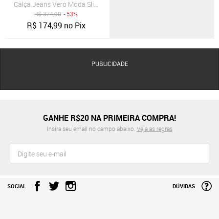
Calça Jeans Vero Moda Slim Destroyed Azul
R$
374,90
- 53%
R$
174,99
no Pix
PUBLICIDADE
GANHE R$20 NA PRIMEIRA COMPRA!
Insira seu email no campo abaixo.
Veja as regras
SOCIAL
DÚVIDAS