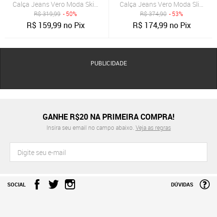
Calça Jeans Vero Moda Skinny Estonada Azul
Calça Jeans Vero Moda Slim Des
R$
319,99
- 50%
R$
374,90
- 53%
R$
159,99
no Pix
R$
174,99
no Pix
PUBLICIDADE
GANHE R$20 NA PRIMEIRA COMPRA!
Insira seu email no campo abaixo.
Veja as regras
SOCIAL
DÚVIDAS