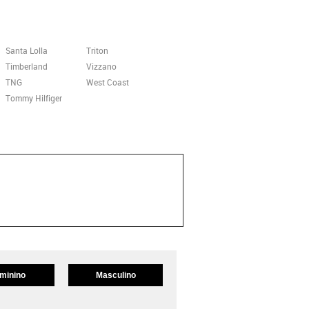
Santa Lolla
Triton
Timberland
Vizzano
TNG
West Coast
Tommy Hilfiger
minino
Masculino