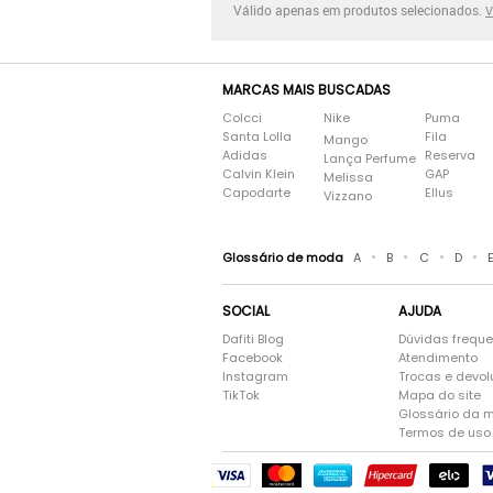
Válido apenas em produtos selecionados.
V
MARCAS MAIS BUSCADAS
Colcci
Nike
Puma
Santa Lolla
Fila
Mango
Adidas
Reserva
Lança Perfume
Calvin Klein
GAP
Melissa
Capodarte
Ellus
Vizzano
•
•
•
•
Glossário de moda
A
B
C
D
SOCIAL
AJUDA
Dafiti Blog
Dúvidas frequ
Facebook
Atendimento
Instagram
Trocas e devo
TikTok
Mapa do site
Glossário da 
Termos de uso