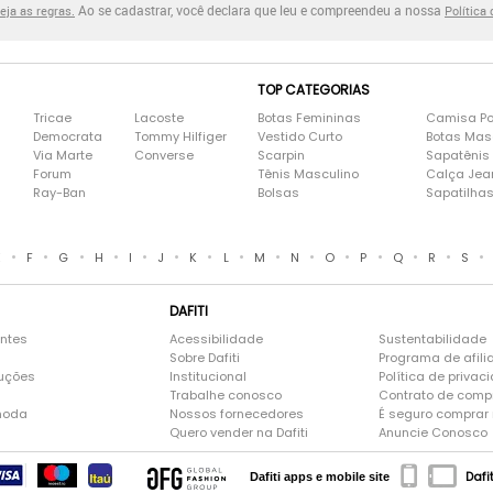
Ao se cadastrar, você declara que leu e compreendeu a nossa
eja as regras.
Política
TOP CATEGORIAS
Tricae
Lacoste
Botas Femininas
Camisa Po
Democrata
Tommy Hilfiger
Vestido Curto
Botas Mas
Via Marte
Converse
Scarpin
Sapatênis
Forum
Tênis Masculino
Calça Jea
Ray-Ban
Bolsas
Sapatilha
•
•
•
•
•
•
•
•
•
•
•
•
•
•
•
E
F
G
H
I
J
K
L
M
N
O
P
Q
R
S
DAFITI
entes
Acessibilidade
Sustentabilidade
Sobre Dafiti
Programa de afili
luções
Institucional
Política de privac
Trabalhe conosco
Contrato de comp
moda
Nossos fornecedores
É seguro comprar n
Quero vender na Dafiti
Anuncie Conosco
Dafi
Dafiti apps e mobile site