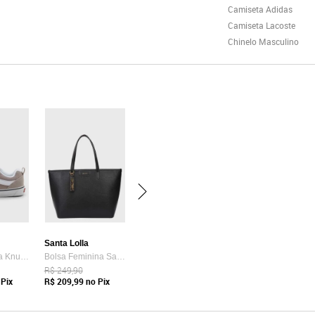
Camiseta Adidas
Camiseta Lacoste
Chinelo Masculino
Santa Lolla
Tênis Vans Ua Knu Skool Bege
Bolsa Feminina Santa Lolla Tote Preta
R$ 249,90
Pix
R$ 209,99
no Pix