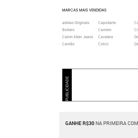
MARCAS MAIS VENDIDAS
adidas Originals
Capodarte
C
Bottero
Carmim
Cr
Calvin Klein Jeans
Cavalera
D
Cantão
Colcci
De
PUBLICIDADE
GANHE R$30
NA PRIMEIRA COM