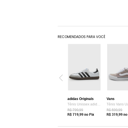
RECOMENDADOS PARA VOCÊ
adidas Originals
Vans
Tênis Unissex adidas Originals Samba OG Branco
R$ 799,99
R$ 599,99
R$ 719,99
no Pix
R$ 319,99
no 