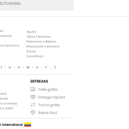
 de Privacidade.
lo
Ajuda
culinas
Tênis Feminino
Perfumes e Beleza
ns Feminina
Mocassim Feminino
s
Saias
Sandálias
•
•
•
•
•
•
T
U
V
W
X
Y
Z
ENTREGAS
Frete grátis
ados
Entrega rápida
idade
ra e venda
Troca grátis
a Dafiti
Retira fácil
ti international