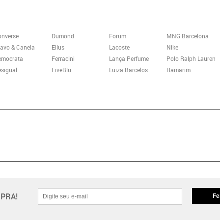
onverse
Dumond
Forum
MNG Barcelona
avo & Canela
Ellus
Lacoste
Nike
emocrata
Ferracini
Lança Perfume
Polo Ralph Lauren
sigual
FiveBlu
Luiza Barcelos
Ramarim
PRA!
Fe