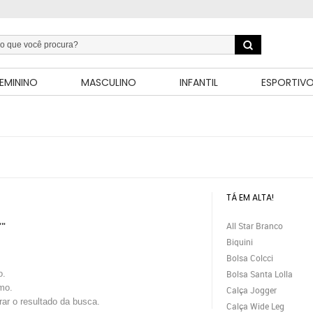
EMININO
MASCULINO
INFANTIL
ESPORTIV
TÁ EM ALTA!
All Star Branco
""
Biquini
Bolsa Colcci
o.
Bolsa Santa Lolla
mo.
Calça Jogger
trar o resultado da busca.
Calça Wide Leg