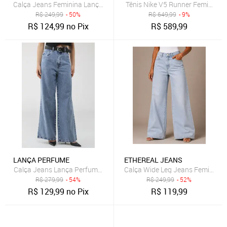
Calça Jeans Feminina Lança Perfume Mom Luna Azul
Tênis Nike V5 Runner Feminino
R$
249,99
- 50%
R$
649,99
- 9%
R$
124,99
no Pix
R$
589,99
LANÇA PERFUME
ETHEREAL JEANS
Calça Jeans Lança Perfume Wide Leg Pocket Azul
Calça Wide Leg Jeans Feminina
R$
279,99
- 54%
R$
249,99
- 52%
R$
129,99
no Pix
R$
119,99