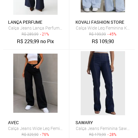
LANÇA PERFUME
KOVALI FASHION STORE
Calça Jeans Lança Perfume Wide Leg Lisa Azul
Calça Wide Leg Feminina Kovali 
R$
289,99
- 21%
R$
199,99
- 45%
R$
229,99
no Pix
R$
109,90
AVEC
SAWARY
Calça Jeans Wide Leg Feminina Preta Cintura Alta Premium Casual 
Calça Jeans Feminina Sawary Boo
R$
329,90
- 76%
R$
179,99
- 28%