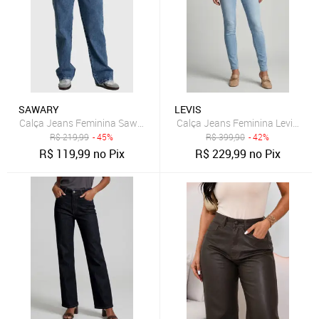
SAWARY
LEVIS
Calça Jeans Feminina Sawary Reta Petit Azul
Calça Jeans Feminina Levis 311 
R$
219,99
- 45%
R$
399,90
- 42%
R$
119,99
no Pix
R$
229,99
no Pix