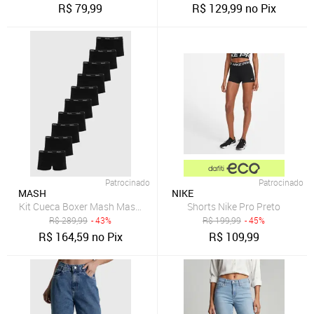
R$
79,99
R$
129,99
no Pix
Patrocinado
Patrocinado
MASH
NIKE
Kit Cueca Boxer Mash Masculina Cintura Elástica 10 Peças Preta
Shorts Nike Pro Preto
R$
289,99
- 43%
R$
199,99
- 45%
R$
164,59
no Pix
R$
109,99