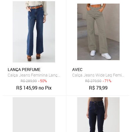
LANÇA PERFUME
AVEC
Calça Jeans Feminina Lança Perfume Full Length High Azul
Calça Jeans Wide Leg Feminina
R$
289,99
- 50%
R$
279,90
- 71%
R$
145,99
no Pix
R$
79,99