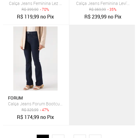
Calça Jeans Feminina Lez a Lez Azul Claro
Calça Jeans Feminina Levi's 721
R$
399,90
- 70%
R$
369,99
- 35%
R$
119,99
no Pix
R$
239,99
no Pix
FORUM
Calça Jeans Forum Bootcut Lisa Azul-Marinho
R$
329,99
- 47%
R$
174,99
no Pix