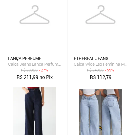
LANÇA PERFUME
ETHEREAL JEANS
Calça Jeans Lança Perfume Mom Luna Azul
Calça Wide Leg Feminina MYS J
R$
289,99
- 27%
R$
249,99
- 55%
R$
211,99
no Pix
R$
112,79