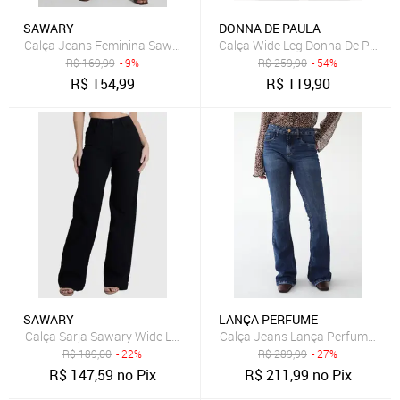
SAWARY
DONNA DE PAULA
Calça Jeans Feminina Sawary Reta Azul
Calça Wide Leg Donna De Paula 
R$
169,99
- 9%
R$
259,90
- 54%
R$
154,99
R$
119,90
SAWARY
LANÇA PERFUME
Calça Sarja Sawary Wide Leg Lisa Preta
Calça Jeans Lança Perfume Flar
R$
189,00
- 22%
R$
289,99
- 27%
R$
147,59
no Pix
R$
211,99
no Pix