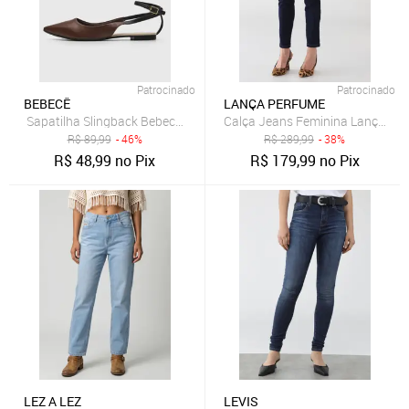
Patrocinado
Patrocinado
BEBECÊ
LANÇA PERFUME
Sapatilha Slingback Bebecê Lisa Café
Calça Jeans Feminina Lança Per
R$
89,99
- 46%
R$
289,99
- 38%
R$
48,99
no Pix
R$
179,99
no Pix
LEZ A LEZ
LEVIS