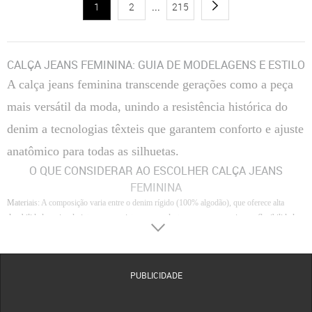
1
2
...
215
CALÇA JEANS FEMININA: GUIA DE MODELAGENS E ESTILO
A calça jeans feminina transcende gerações como a peça
mais versátil da moda, unindo a resistência histórica do
denim a tecnologias têxteis que garantem conforto e ajuste
anatômico para todas as silhuetas.
O QUE CONSIDERAR AO ESCOLHER CALÇA JEANS
FEMININA
Materiais
: A composição varia entre o denim rígido (100% algodão), que oferece alta
durabilidade e visual vintage, e as misturas com elastano, que proporcionam flexibilidade e
compressão para uso prolongado.
Conforto
: O toque interno do tecido e a altura do gancho são fundamentais; cinturas altas
tendem a oferecer maior suporte abdominal, enquanto tecidos leves com poliéster facilitam
PUBLICIDADE
a transpiração e o movimento.
Acabamento
: Detalhes como lavagens (estonagem, delavê ou raw), qualidade dos rebites e
a precisão das costuras laterais definem a sofisticação da peça e evitam deformações