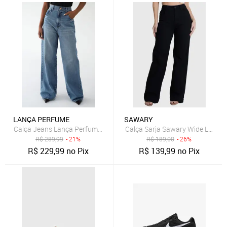
LANÇA PERFUME
SAWARY
Calça Jeans Lança Perfume Wide Leg Lisa Azul
Calça Sarja Sawary Wide Leg Lis
R$
289,99
- 21%
R$
189,00
- 26%
R$
229,99
no Pix
R$
139,99
no Pix