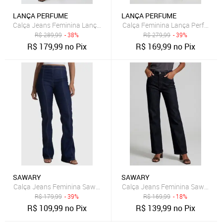
LANÇA PERFUME
LANÇA PERFUME
Calça Jeans Feminina Lança Perfume Héstia Skinny Super Alta Azul
Calça Feminina Lança Perfume W
R$
289,99
- 38%
R$
279,99
- 39%
R$
179,99
no Pix
R$
169,99
no Pix
SAWARY
SAWARY
Calça Jeans Feminina Sawary Boot Cut Zíper Lateral Azul
Calça Jeans Feminina Sawary Re
R$
179,99
- 39%
R$
169,99
- 18%
R$
109,99
no Pix
R$
139,99
no Pix