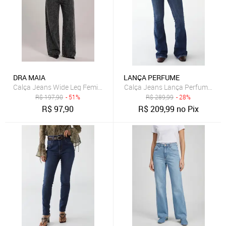
DRA MAIA
LANÇA PERFUME
Calça Jeans Wide Leg Feminina Dra Maia Grafite
Calça Jeans Lança Perfume Flar
R$
197,90
- 51%
R$
289,99
- 28%
R$
97,90
R$
209,99
no Pix