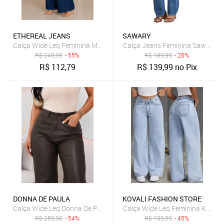
ETHEREAL JEANS
SAWARY
Calça Wide Leg Feminina Mys Jeans Escura Casual Elegante
Calça Jeans Feminina Sawary Re
R$
249,99
- 55%
R$
189,99
- 26%
R$
112,79
R$
139,99
no Pix
DONNA DE PAULA
KOVALI FASHION STORE
Calça Wide Leg Donna De Paula Marrom De Bengaline Resinada Femi
Calça Wide Leg Feminina Kovali 
R$
259,90
- 54%
R$
199,99
- 45%