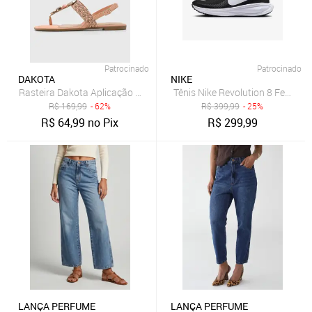
Patrocinado
Patrocinado
DAKOTA
NIKE
Rasteira Dakota Aplicação Coral
Tênis Nike Revolution 8 Feminin
R$
169,99
- 62%
R$
399,99
- 25%
R$
64,99
no Pix
R$
299,99
LANÇA PERFUME
LANÇA PERFUME