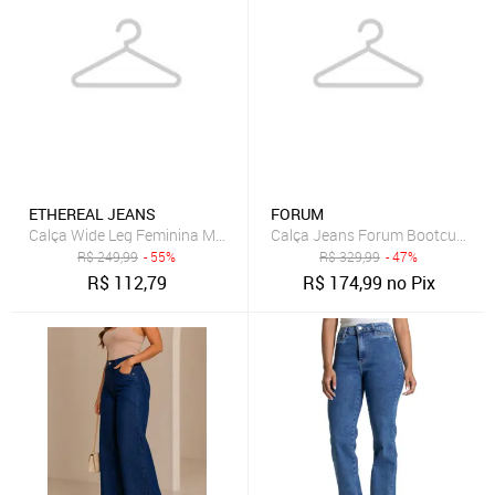
ETHEREAL JEANS
FORUM
Calça Wide Leg Feminina MYS Jeans Preta Modelagem Premium
Calça Jeans Forum Bootcut Lisa
R$
249,99
- 55%
R$
329,99
- 47%
R$
112,79
R$
174,99
no Pix