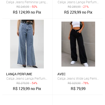
Calça Jeans Feminina Lança Perfume Mom Luna Azul
Calça Jeans Lança Perfume Wide
R$
249,99
- 50%
R$
289,99
- 21%
R$
124,99
no Pix
R$
229,99
no Pix
LANÇA PERFUME
AVEC
Calça Jeans Lança Perfume Wide Leg Pocket Azul
Calça Jeans Wide Leg Feminina 
R$
279,99
- 54%
R$
329,90
- 76%
R$
129,99
no Pix
R$
79,99