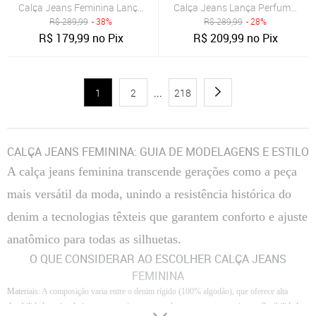
Calça Jeans Feminina Lança Perfume Reta Azul Claro
Calça Jeans Lança Perfume Mo
R$
289,99
- 38%
R$
289,99
- 28%
R$
179,99
no Pix
R$
209,99
no Pix
1
2
...
218
CALÇA JEANS FEMININA: GUIA DE MODELAGENS E ESTILO
A calça jeans feminina transcende gerações como a peça
mais versátil da moda, unindo a resistência histórica do
denim a tecnologias têxteis que garantem conforto e ajuste
anatômico para todas as silhuetas.
O QUE CONSIDERAR AO ESCOLHER CALÇA JEANS
FEMININA
Materiais
: A composição varia entre o denim rígido (100% algodão), que oferece alta
durabilidade e visual vintage, e as misturas com elastano, que proporcionam flexibilidade e