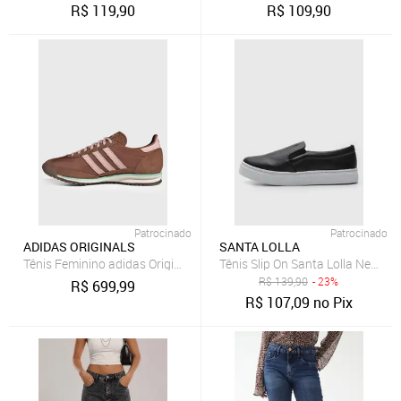
R$
119,90
R$
109,90
Patrocinado
Patrocinado
ADIDAS ORIGINALS
SANTA LOLLA
Tênis Feminino adidas Originals Sl 72 OG Marrom
Tênis Slip On Santa Lolla New Pr
R$
139,90
- 23%
R$
699,99
R$
107,09
no Pix