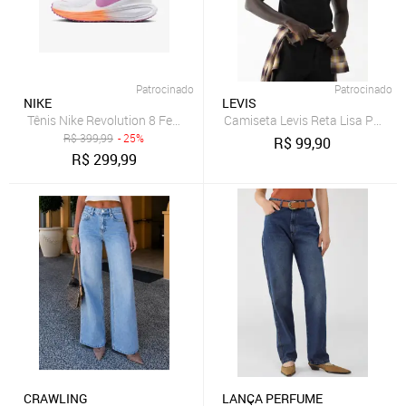
Patrocinado
Patrocinado
NIKE
LEVIS
Tênis Nike Revolution 8 Feminino
Camiseta Levis Reta Lisa Preta
R$
399,99
- 25%
R$
99,90
R$
299,99
CRAWLING
LANÇA PERFUME