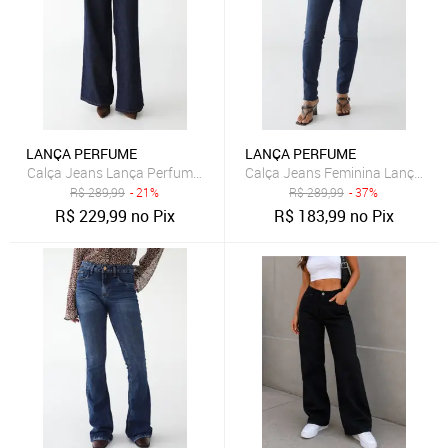
LANÇA PERFUME
LANÇA PERFUME
Calça Jeans Lança Perfume Wide Leg Lisa Azul
Calça Jeans Feminina Lança Perf
R$
289,99
- 21%
R$
289,99
- 37%
R$
229,99
no Pix
R$
183,99
no Pix