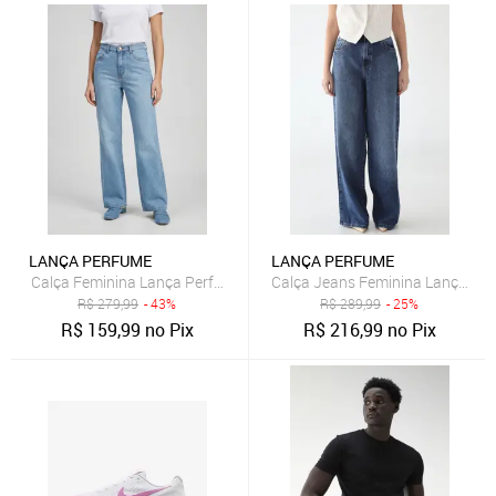
LANÇA PERFUME
LANÇA PERFUME
Calça Feminina Lança Perfume Wide Leg Azul
Calça Jeans Feminina Lança Per
R$
279,99
- 43%
R$
289,99
- 25%
R$
159,99
no Pix
R$
216,99
no Pix