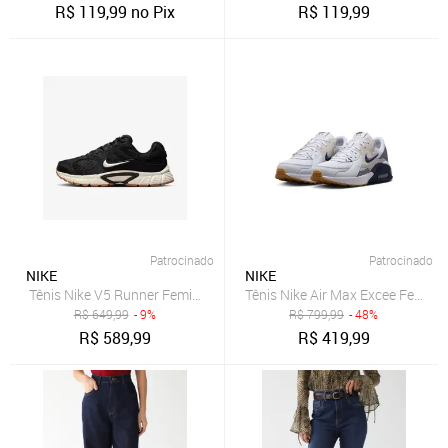
R$
119,99
no Pix
R$
119,99
Patrocinado
Patrocinado
NIKE
NIKE
Tênis Nike V5 Runner Feminino
Tênis Nike Air Max Excee Femini
R$
649,99
- 9%
R$
799,99
- 48%
R$
589,99
R$
419,99