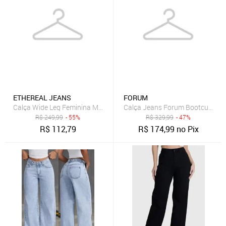
ETHEREAL JEANS
FORUM
Calça Wide Leg Feminina MYS Jeans Preta Modelagem Premium
Calça Jeans Forum Bootcut Lisa
R$
249,99
- 55%
R$
329,99
- 47%
R$
112,79
R$
174,99
no Pix