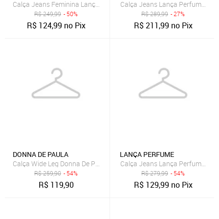
Calça Jeans Feminina Lança Perfume Mom Luna Azul
Calça Jeans Lança Perfume Mo
R$
249,99
- 50%
R$
289,99
- 27%
R$
124,99
no Pix
R$
211,99
no Pix
DONNA DE PAULA
LANÇA PERFUME
Calça Wide Leg Donna De Paula Marrom De Bengaline Resinada Femi
Calça Jeans Lança Perfume Wide
R$
259,90
- 54%
R$
279,99
- 54%
R$
119,90
R$
129,99
no Pix