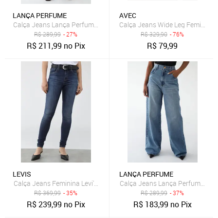
LANÇA PERFUME
AVEC
Calça Jeans Lança Perfume Flare Atena Azul
Calça Jeans Wide Leg Feminina 
R$
289,99
- 27%
R$
329,90
- 76%
R$
211,99
no Pix
R$
79,99
LEVIS
LANÇA PERFUME
Calça Jeans Feminina Levi's 721 High Rise Skinny Azul Escuro
Calça Jeans Lança Perfume Wide
R$
369,99
- 35%
R$
289,99
- 37%
R$
239,99
no Pix
R$
183,99
no Pix