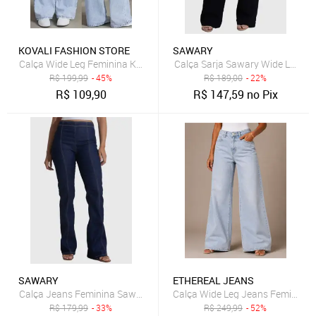
KOVALI FASHION STORE
SAWARY
Calça Wide Leg Feminina Kovali Fashion Store Confortavel e Básica
Calça Sarja Sawary Wide Leg Lis
R$
199,99
- 45%
R$
189,00
- 22%
R$
109,90
R$
147,59
no Pix
SAWARY
ETHEREAL JEANS
Calça Jeans Feminina Sawary Boot Cut Zíper Lateral Azul
Calça Wide Leg Jeans Feminina
R$
179,99
- 33%
R$
249,99
- 52%