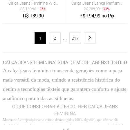
Calça Jeans Feminina Wide Leg Básica Lavagem Clara
Calça Jeans Lança Perfume Reta
R$
189,90
- 26%
R$
289,99
- 33%
R$
139,90
R$
194,99
no Pix
1
2
...
217
CALÇA JEANS FEMININA: GUIA DE MODELAGENS E ESTILO
A calça jeans feminina transcende gerações como a peça
mais versátil da moda, unindo a resistência histórica do
denim a tecnologias têxteis que garantem conforto e ajuste
anatômico para todas as silhuetas.
O QUE CONSIDERAR AO ESCOLHER CALÇA JEANS
FEMININA
Materiais
: A composição varia entre o denim rígido (100% algodão), que oferece alta
durabilidade e visual vintage, e as misturas com elastano, que proporcionam flexibilidade e