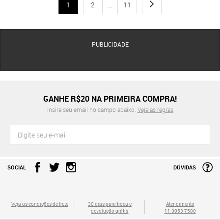
1
2
...
11
PUBLICIDADE
GANHE R$20 NA PRIMEIRA COMPRA!
Insira seu email no campo abaixo.
Veja as regras
SOCIAL
DÚVIDAS
Veja as condições de frete
30 dias para troca e
Atendimento
devolução grátis
11 3053 7500