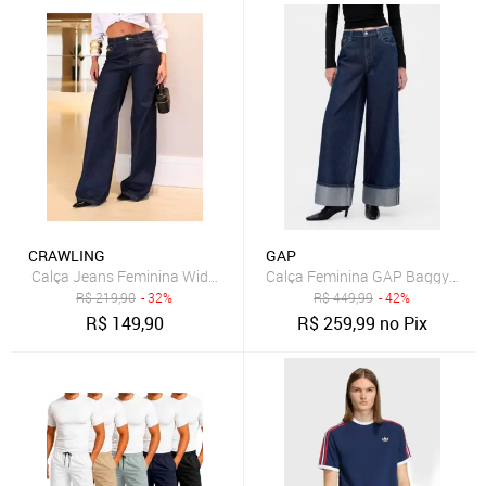
CRAWLING
GAP
Calça Jeans Feminina Wide Leg Detalhe Dourado Azul Escuro
Calça Feminina GAP Baggy Azul
R$
219,90
- 32%
R$
449,99
- 42%
R$
149,90
R$
259,99
no Pix