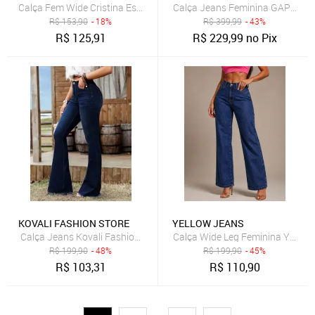
Calça Fem Wide Cristina Escura
Calça Jeans Feminina GAP Reta 
R$
153,90
- 18%
R$
399,99
- 43%
R$
125,91
R$
229,99
no Pix
KOVALI FASHION STORE
YELLOW JEANS
Calça Jeans Kovali Fashion Store Flare Azul Escura com Caimento 
Calça Wide Leg Feminina Yellow
R$
199,90
- 48%
R$
199,90
- 45%
R$
103,31
R$
110,90