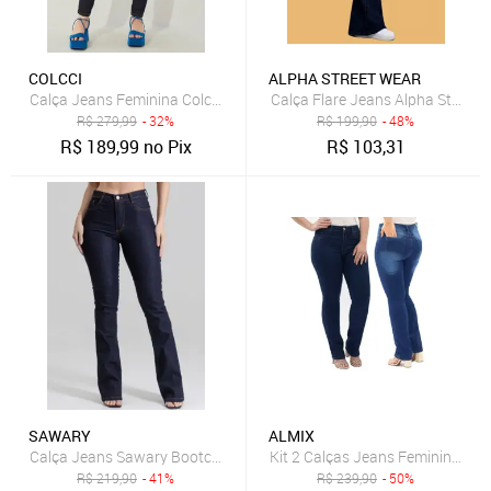
COLCCI
ALPHA STREET WEAR
Calça Jeans Feminina Colcci Skinny Karen Azul-Marinho
Calça Flare Jeans Alpha Street
R$
279,99
- 32%
R$
199,90
- 48%
R$
189,99
no Pix
R$
103,31
SAWARY
ALMIX
Calça Jeans Sawary Bootcut Lisa Azul-Marinho
Kit 2 Calças Jeans Femininas Al
R$
219,90
- 41%
R$
239,90
- 50%