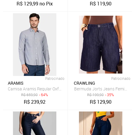
R$
129,99
no Pix
R$
119,90
Patrocinado
Patrocinado
ARAMIS
CRAWLING
Camisa Aramis Regular Oxford Marinho
Bermuda Jorts Jeans Feminina C
R$
659,90
- 64%
R$
199,90
- 35%
R$
239,92
R$
129,90