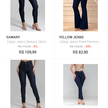
SAWARY
YELLOW JEANS
Calça Jeans Sawary Skinny Cigarrete Azul-Marinho
Calça Jeans Flare Feminina Yel
R$
119,90
- 8%
R$
199,90
- 59%
R$
109,99
R$
82,90