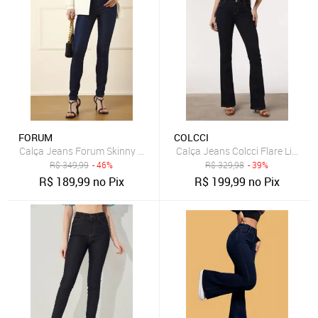
FORUM
COLCCI
Calça Jeans Forum Skinny Maria Azul-Marinho
Calça Jeans Colcci Flare Lisa A
R$
349,99
- 46%
R$
329,98
- 39%
R$
189,99
no Pix
R$
199,99
no Pix