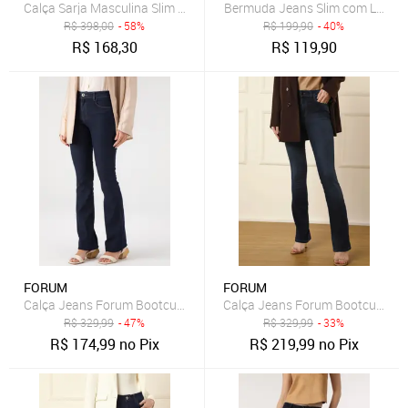
Bermuda Jeans Slim com Lavage
R$
398,00
- 58%
R$
199,90
- 40%
R$
168,30
R$
119,90
FORUM
FORUM
Calça Jeans Forum Bootcut Lisa Azul-Marinho
Calça Jeans Forum Bootcut Est
R$
329,99
- 47%
R$
329,99
- 33%
R$
174,99
no Pix
R$
219,99
no Pix