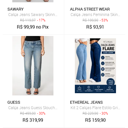
SAWARY
ALPHA STREET WEAR
Calça Jeans Sawary Skinny Hot Pants Azul-Marinho
Calça Jeans Feminina Skinny Alp
R$
119,97
- 17%
R$
199,90
- 53%
R$
99,99
no Pix
R$
93,91
GUESS
ETHEREAL JEANS
Calça Jeans Guess Slouchy Azul Claro
Kit 2 Calças Flare Estilo Gringa
R$
459,00
- 30%
R$
229,90
- 30%
R$
319,99
R$
159,90