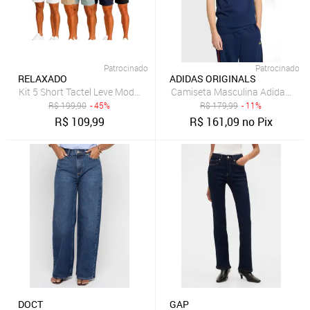
Patrocinado
Patrocinado
RELAXADO
ADIDAS ORIGINALS
Kit 5 Short Tactel Leve Moda Praia Liso Bermuda Masculina
Camiseta Masculina Adidas Origi
R$
199,90
- 45%
R$
179,99
- 11%
R$
109,99
R$
161,09
no Pix
DOCT
GAP