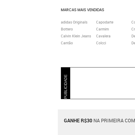
MARCAS MAIS VENDIDAS
adidas Originals
Capodarte
C
Bottero
Carmim
Cr
Calvin Klein Jeans
Cavalera
D
Cantão
Colcci
De
PUBLICIDADE
GANHE R$30
NA PRIMEIRA COM