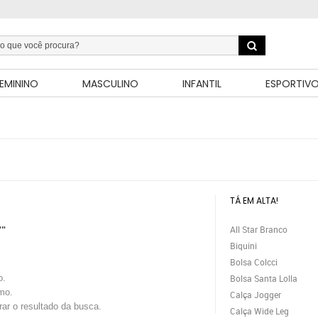
EMININO
MASCULINO
INFANTIL
ESPORTIV
TÁ EM ALTA!
All Star Branco
""
Biquini
Bolsa Colcci
o.
Bolsa Santa Lolla
mo.
Calça Jogger
trar o resultado da busca.
Calça Wide Leg