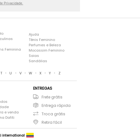
 de Privacidade.
lo
Ajuda
culinas
Tênis Feminino
Perfumes e Beleza
ns Feminina
Mocassim Feminino
s
Saias
Sandálias
•
•
•
•
•
•
T
U
V
W
X
Y
Z
ENTREGAS
Frete grátis
ados
Entrega rápida
idade
ra e venda
Troca grátis
a Dafiti
Retira fácil
ti international