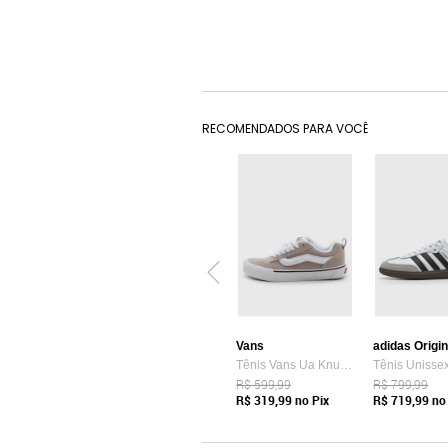
RECOMENDADOS PARA VOCÊ
Vans
adidas Origi
Tênis Vans Ua Knu Skool Bege
R$ 599,99
R$ 799,99
R$ 319,99
no Pix
R$ 719,99
no 