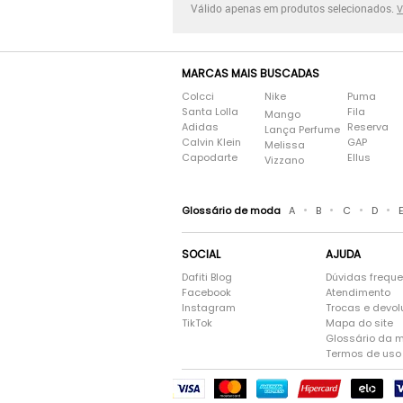
Válido apenas em produtos selecionados.
V
MARCAS MAIS BUSCADAS
Colcci
Nike
Puma
Santa Lolla
Fila
Mango
Adidas
Reserva
Lança Perfume
Calvin Klein
GAP
Melissa
Capodarte
Ellus
Vizzano
•
•
•
•
Glossário de moda
A
B
C
D
SOCIAL
AJUDA
Dafiti Blog
Dúvidas frequ
Facebook
Atendimento
Instagram
Trocas e devo
TikTok
Mapa do site
Glossário da 
Termos de uso