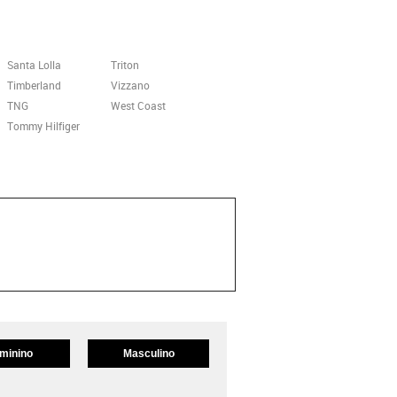
Santa Lolla
Triton
Timberland
Vizzano
TNG
West Coast
Tommy Hilfiger
minino
Masculino