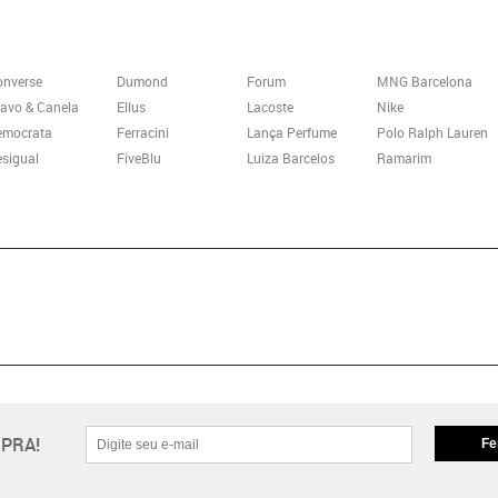
onverse
Dumond
Forum
MNG Barcelona
avo & Canela
Ellus
Lacoste
Nike
emocrata
Ferracini
Lança Perfume
Polo Ralph Lauren
sigual
FiveBlu
Luiza Barcelos
Ramarim
PRA!
Fe