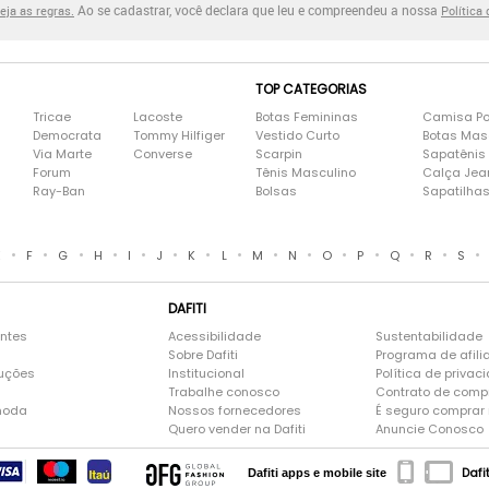
Ao se cadastrar, você declara que leu e compreendeu a nossa
eja as regras.
Política
TOP CATEGORIAS
Tricae
Lacoste
Botas Femininas
Camisa Po
Democrata
Tommy Hilfiger
Vestido Curto
Botas Mas
Via Marte
Converse
Scarpin
Sapatênis
Forum
Tênis Masculino
Calça Jea
Ray-Ban
Bolsas
Sapatilha
•
•
•
•
•
•
•
•
•
•
•
•
•
•
•
E
F
G
H
I
J
K
L
M
N
O
P
Q
R
S
DAFITI
entes
Acessibilidade
Sustentabilidade
Sobre Dafiti
Programa de afili
luções
Institucional
Política de privac
Trabalhe conosco
Contrato de comp
moda
Nossos fornecedores
É seguro comprar n
Quero vender na Dafiti
Anuncie Conosco
Dafi
Dafiti apps e mobile site