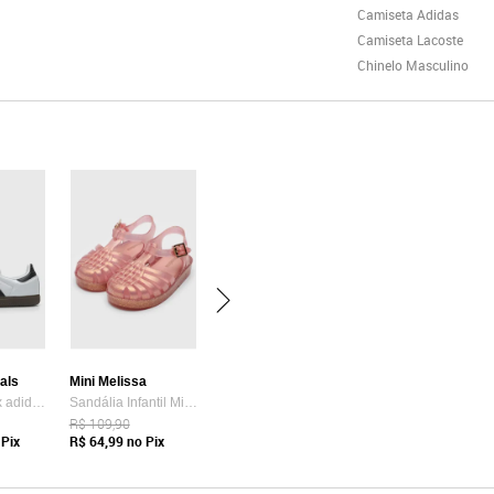
Camiseta Adidas
Camiseta Lacoste
Chinelo Masculino
nals
Mini Melissa
Tênis Unissex adidas Originals Samba OG Branco
Sandália Infantil Mini Melissa Possession Shiny B Rosê
R$ 109,90
Pix
R$ 64,99
no Pix