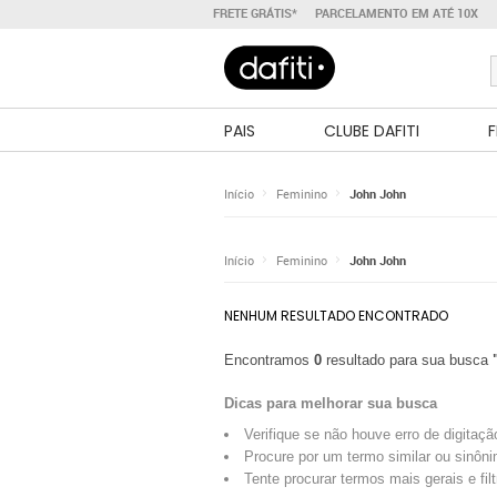
FRETE GRÁTIS*
PARCELAMENTO EM ATÉ 10X
PAIS
CLUBE DAFITI
F
Início
Feminino
John John
Início
Feminino
John John
NENHUM RESULTADO ENCONTRADO
Encontramos
0
resultado para sua busca
Dicas para melhorar sua busca
Verifique se não houve erro de digitaçã
Procure por um termo similar ou sinôni
Tente procurar termos mais gerais e fil