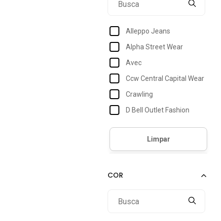
Alleppo Jeans
Alpha Street Wear
Avec
Ccw Central Capital Wear
Crawling
D Bell Outlet Fashion
Donna De Paula
Ed E A E Jeans
Fitss
Kiridas Jeans
Kovali Fashion Store
Maria Paes
Muito Mais Jeans