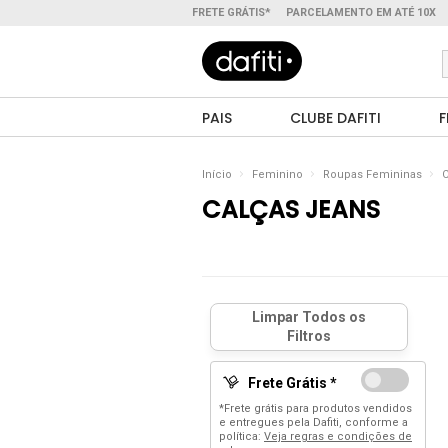
FRETE GRÁTIS*
PARCELAMENTO EM ATÉ 10X
PAIS
CLUBE DAFITI
F
Início
Feminino
Roupas Femininas
C
CALÇAS JEANS
Frete Grátis *
*Frete grátis para produtos vendidos
e entregues pela Dafiti, conforme a
política:
Veja regras e condições de