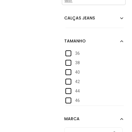
valor.
36
38
40
42
44
46