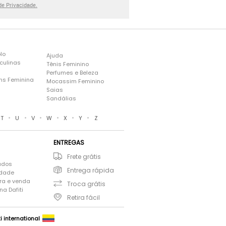
 de Privacidade.
lo
Ajuda
culinas
Tênis Feminino
Perfumes e Beleza
ns Feminina
Mocassim Feminino
s
Saias
Sandálias
•
•
•
•
•
•
T
U
V
W
X
Y
Z
ENTREGAS
Frete grátis
ados
Entrega rápida
idade
ra e venda
Troca grátis
a Dafiti
Retira fácil
ti international