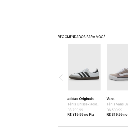
RECOMENDADOS PARA VOCÊ
adidas Originals
Vans
Tênis Unissex adidas Originals Samba OG Branco
R$ 799,99
R$ 599,99
R$ 719,99
no Pix
R$ 319,99
no 