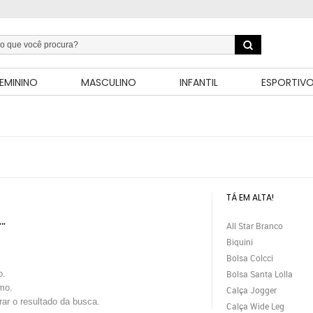
EMININO
MASCULINO
INFANTIL
ESPORTIV
TÁ EM ALTA!
All Star Branco
""
Biquini
Bolsa Colcci
o.
Bolsa Santa Lolla
mo.
Calça Jogger
trar o resultado da busca.
Calça Wide Leg