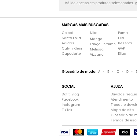
Válido apenas em produtos selecionados.
V
MARCAS MAIS BUSCADAS
Colcci
Nike
Puma
Santa Lolla
Fila
Mango
Adidas
Reserva
Lança Perfume
Calvin Klein
GAP
Melissa
Capodarte
Ellus
Vizzano
•
•
•
•
Glossário de moda
A
B
C
D
SOCIAL
AJUDA
Dafiti Blog
Dúvidas frequ
Facebook
Atendimento
Instagram
Trocas e devo
TikTok
Mapa do site
Glossário da 
Termos de uso