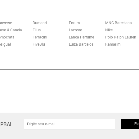
onverse
Dumond
Forum
MNG Barcelona
avo & Canela
Ellus
Lacoste
Nike
emocrata
Ferracini
Lança Perfume
Polo Ralph Lauren
sigual
FiveBlu
Luiza Barcelos
Ramarim
PRA!
Fe