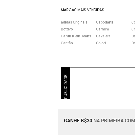
MARCAS MAIS VENDIDAS
adidas Originals
Capodarte
C
Bottero
Carmim
Cr
Calvin Klein Jeans
Cavalera
D
Cantão
Colcci
De
PUBLICIDADE
GANHE R$30
NA PRIMEIRA COM