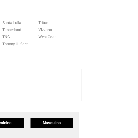
Santa Lolla
Triton
Timberland
Vizzano
TNG
West Coast
Tommy Hilfiger
minino
Masculino