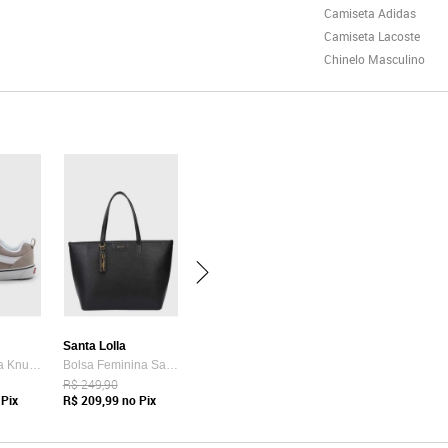
Camiseta Adidas
Camiseta Lacoste
Chinelo Masculino
Santa Lolla
Tênis Vans Ua Knu Skool Bege
Bolsa Feminina Santa Lolla Tote Preta
R$ 249,90
Pix
R$ 209,99
no Pix