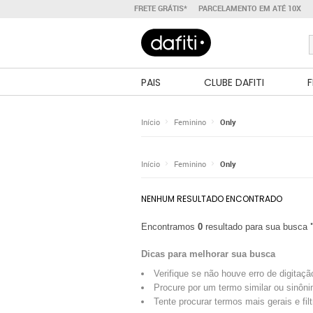
FRETE GRÁTIS*
PARCELAMENTO EM ATÉ 10X
PAIS
CLUBE DAFITI
F
Início
Feminino
Only
Início
Feminino
Only
NENHUM RESULTADO ENCONTRADO
Encontramos
0
resultado para sua busca
Dicas para melhorar sua busca
Verifique se não houve erro de digitaçã
Procure por um termo similar ou sinôni
Tente procurar termos mais gerais e fil