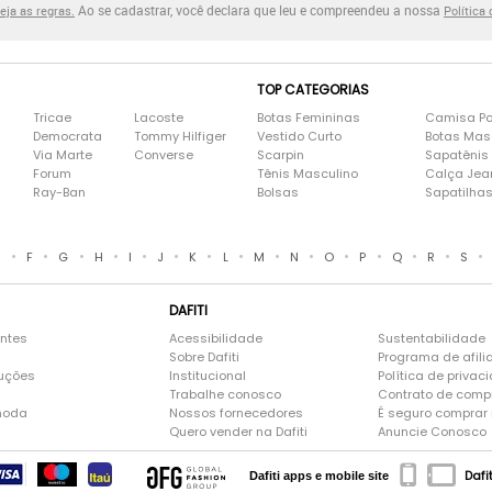
Ao se cadastrar, você declara que leu e compreendeu a nossa
eja as regras.
Política
TOP CATEGORIAS
Tricae
Lacoste
Botas Femininas
Camisa Po
Democrata
Tommy Hilfiger
Vestido Curto
Botas Mas
Via Marte
Converse
Scarpin
Sapatênis
Forum
Tênis Masculino
Calça Jea
Ray-Ban
Bolsas
Sapatilha
•
•
•
•
•
•
•
•
•
•
•
•
•
•
•
E
F
G
H
I
J
K
L
M
N
O
P
Q
R
S
DAFITI
entes
Acessibilidade
Sustentabilidade
Sobre Dafiti
Programa de afili
luções
Institucional
Política de privac
Trabalhe conosco
Contrato de comp
moda
Nossos fornecedores
É seguro comprar n
Quero vender na Dafiti
Anuncie Conosco
Dafi
Dafiti apps e mobile site