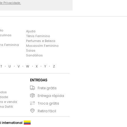
 de Privacidade.
lo
Ajuda
culinas
Tênis Feminino
Perfumes e Beleza
ns Feminina
Mocassim Feminino
s
Saias
Sandálias
•
•
•
•
•
•
T
U
V
W
X
Y
Z
ENTREGAS
Frete grátis
ados
Entrega rápida
idade
ra e venda
Troca grátis
a Dafiti
Retira fácil
ti international