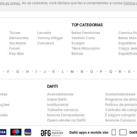
Ao se cadastrar, você declara que leu e compreendeu a nossa
eja as regras.
Política
TOP CATEGORIAS
Tricae
Lacoste
Botas Femininas
Camisa Po
Democrata
Tommy Hilfiger
Vestido Curto
Botas Mas
Via Marte
Converse
Scarpin
Sapatênis
Forum
Tênis Masculino
Calça Jea
Ray-Ban
Bolsas
Sapatilha
•
•
•
•
•
•
•
•
•
•
•
•
•
•
•
E
F
G
H
I
J
K
L
M
N
O
P
Q
R
S
DAFITI
entes
Acessibilidade
Sustentabilidade
Sobre Dafiti
Programa de afili
luções
Institucional
Política de privac
Trabalhe conosco
Contrato de comp
moda
Nossos fornecedores
É seguro comprar n
Quero vender na Dafiti
Anuncie Conosco
Dafi
Dafiti apps e mobile site