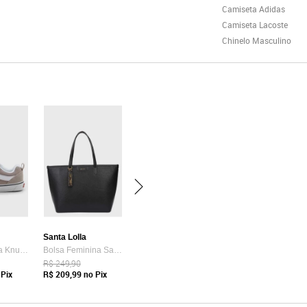
Camiseta Adidas
Camiseta Lacoste
Chinelo Masculino
Santa Lolla
Tênis Vans Ua Knu Skool Bege
Bolsa Feminina Santa Lolla Tote Preta
R$ 249,90
Pix
R$ 209,99
no Pix