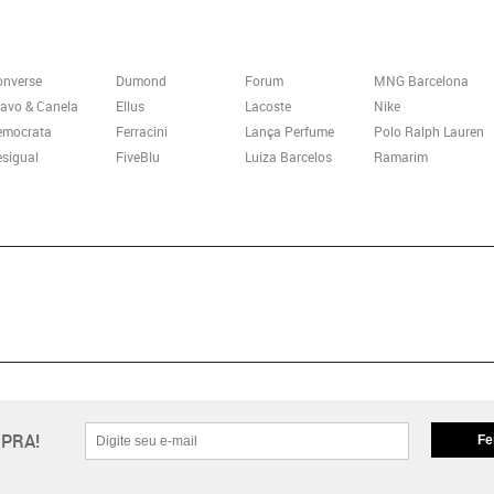
onverse
Dumond
Forum
MNG Barcelona
avo & Canela
Ellus
Lacoste
Nike
emocrata
Ferracini
Lança Perfume
Polo Ralph Lauren
sigual
FiveBlu
Luiza Barcelos
Ramarim
PRA!
Fe