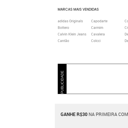
MARCAS MAIS VENDIDAS
adidas Originals
Capodarte
C
Bottero
Carmim
Cr
Calvin Klein Jeans
Cavalera
D
Cantão
Colcci
De
PUBLICIDADE
GANHE R$30
NA PRIMEIRA COM