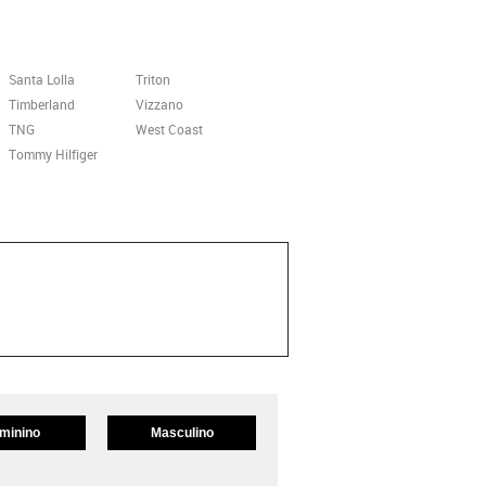
Santa Lolla
Triton
Timberland
Vizzano
TNG
West Coast
Tommy Hilfiger
minino
Masculino