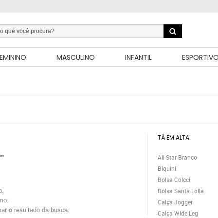
EMININO
MASCULINO
INFANTIL
ESPORTIV
TÁ EM ALTA!
All Star Branco
""
Biquini
Bolsa Colcci
o.
Bolsa Santa Lolla
mo.
Calça Jogger
trar o resultado da busca.
Calça Wide Leg