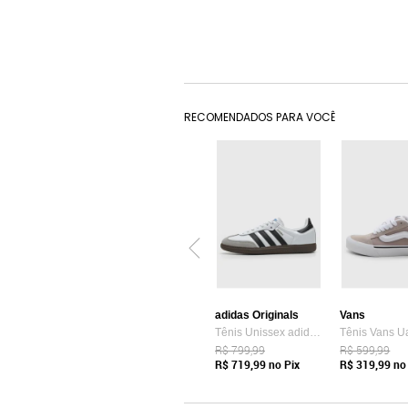
RECOMENDADOS PARA VOCÊ
adidas Originals
Vans
Tênis Unissex adidas Originals Samba OG Branco
R$ 799,99
R$ 599,99
R$ 719,99
no Pix
R$ 319,99
no 