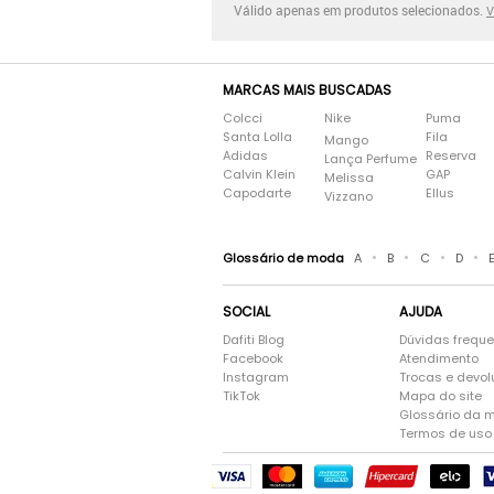
Válido apenas em produtos selecionados.
V
MARCAS MAIS BUSCADAS
Colcci
Nike
Puma
Santa Lolla
Fila
Mango
Adidas
Reserva
Lança Perfume
Calvin Klein
GAP
Melissa
Capodarte
Ellus
Vizzano
•
•
•
•
Glossário de moda
A
B
C
D
SOCIAL
AJUDA
Dafiti Blog
Dúvidas frequ
Facebook
Atendimento
Instagram
Trocas e devo
TikTok
Mapa do site
Glossário da 
Termos de uso