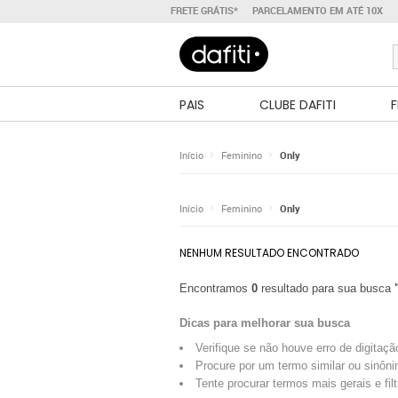
FRETE GRÁTIS*
PARCELAMENTO EM ATÉ 10X
PAIS
CLUBE DAFITI
F
Início
Feminino
Only
Início
Feminino
Only
NENHUM RESULTADO ENCONTRADO
Encontramos
0
resultado para sua busca
Dicas para melhorar sua busca
Verifique se não houve erro de digitaçã
Procure por um termo similar ou sinôni
Tente procurar termos mais gerais e fil