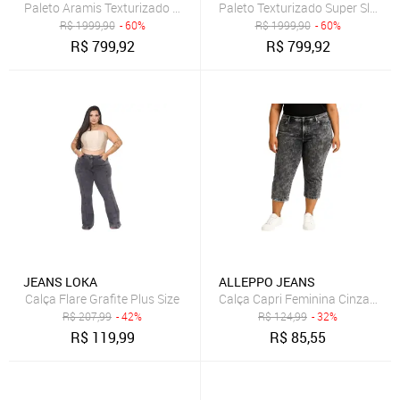
Paleto Aramis Texturizado Super Slim Azul - 46
Paleto Texturizado Super Slim Ma
R$
1999,90
- 60%
R$
1999,90
- 60%
R$
799,92
R$
799,92
JEANS LOKA
ALLEPPO JEANS
Calça Flare Grafite Plus Size
R$
207,99
- 42%
R$
124,99
- 32%
R$
119,99
R$
85,55