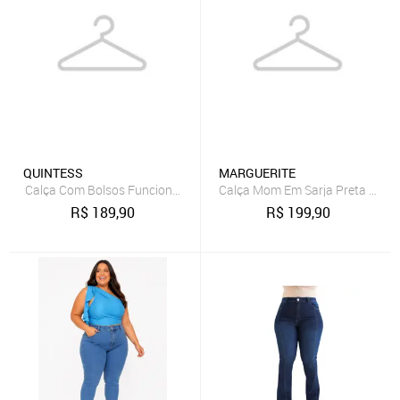
QUINTESS
MARGUERITE
Calça Com Bolsos Funcionais E Faixa Azul Quintess
Calça Mom Em Sarja Preta Margu
R$
189,90
R$
199,90