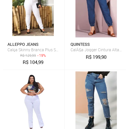
ALLEPPO JEANS
QUINTESS
Calça Skinny Branca Plus Size Feminino Alleppo Jeans Agatha
CalÃ§a Jogger Cintura Alta Com 
R$
129,99
- 19%
R$
199,90
R$
104,99