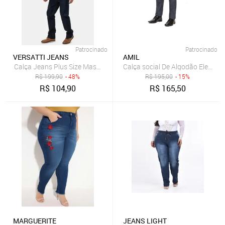
Patrocinado
Patrocinado
VERSATTI JEANS
AMIL
Calça Jeans Plus Size Masculina Unak Reta Azul Rússia
Calça social De Algodão Elegânc
R$
199,90
- 48%
R$
195,00
- 15%
R$
104,90
R$
165,50
MARGUERITE
JEANS LIGHT