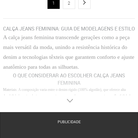
1
2
CALÇA JEANS FEMININA: GUIA DE MODELAGENS E ESTILO
A calça jeans feminina transcende gerações como a peça
mais versátil da moda, unindo a resistência histórica do
denim a tecnologias têxteis que garantem conforto e ajuste
anatômico para todas as silhuetas.
O QUE CONSIDERAR AO ESCOLHER CALÇA JEANS
FEMININA
Materiais
: A composição varia entre o denim rígido (100% algodão), que oferece alta
durabilidade e visual vintage, e as misturas com elastano, que proporcionam flexibilidade e
compressão para uso prolongado.
Conforto
: O toque interno do tecido e a altura do gancho são fundamentais; cinturas altas
tendem a oferecer maior suporte abdominal, enquanto tecidos leves com poliéster facilitam
PUBLICIDADE
a transpiração e o movimento.
Acabamento
: Detalhes como lavagens (estonagem, delavê ou raw), qualidade dos rebites e
a precisão das costuras laterais definem a sofisticação da peça e evitam deformações