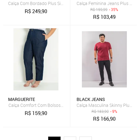
Calça Com Bordado Plus Size Jeans Marguerite
Calça Feminina Jeans Plus Size 
R$
159,99
- 35%
R$
249,90
R$
103,49
MARGUERITE
BLACK JEANS
Calça Comfort Com Bolsos Plus Size Jeans Marguerite
Calça Masculina Skinny Plus Size
R$
183,90
- 9%
R$
159,90
R$
166,90