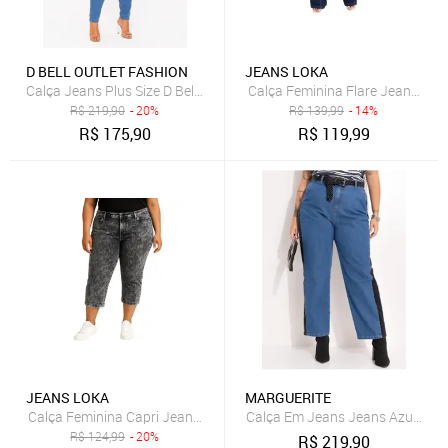
D BELL OUTLET FASHION
JEANS LOKA
Calça Jeans Plus Size D Bell Outlet Fashion Skinny Azul
Calça Feminina Flare Jeans com
R$
219,90
- 20%
R$
139,99
- 14%
R$
175,90
R$
119,99
JEANS LOKA
MARGUERITE
Calça Feminina Capri Jeans Loka Cinza Grafite
Calça Em Jeans Jeans Azul Escu
R$
124,99
- 20%
R$
219,90