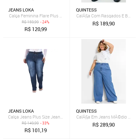
JEANS LOKA
QUINTESS
Calça Feminina Flare Plus Size Branca Não transparente
CalÃ§a Com Rasgados E Bolsos 
R$
159,99
- 24%
R$
189,90
R$
120,99
JEANS LOKA
QUINTESS
Calça Jeans Plus Size Jeans Loka Feminina Com Elastico na Cintura
CalÃ§a Em Jeans MÃ©dio Quin
R$
149,99
- 33%
R$
289,90
R$
101,19