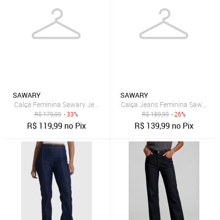
SAWARY
SAWARY
Calça Feminina Sawary Jeans Bootcut Azul Escuro
Calça Jeans Feminina Sawary Re
R$
179,99
- 33%
R$
189,99
- 26%
R$
119,99
no Pix
R$
139,99
no Pix