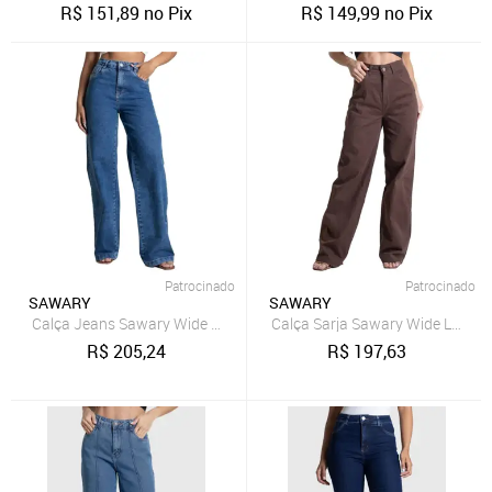
R$
151,89
no Pix
R$
149,99
no Pix
Patrocinado
Patrocinado
SAWARY
SAWARY
Calça Jeans Sawary Wide Leg - 282885 - Azul - Sawary
Calça Sarja Sawary Wide Leg - 
R$
205,24
R$
197,63