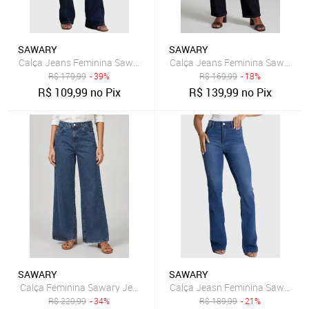
SAWARY
SAWARY
Calça Jeans Feminina Sawary Boot Cut Zíper Lateral Azul
Calça Jeans Feminina Sawary Re
R$
179,99
- 39%
R$
169,99
- 18%
R$
109,99
no Pix
R$
139,99
no Pix
SAWARY
SAWARY
Calça Feminina Sawary Jeans Wide Leg Azul Escuro
Calça Jeasn Feminina Sawary Bo
R$
229,99
- 34%
R$
189,99
- 21%