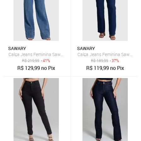
SAWARY
SAWARY
Calça Jeans Feminina Sawary Wide Leg Azul
Calça Jeans Feminina Sawary Re
R$
219,99
- 41%
R$
189,99
- 37%
R$
129,99
no Pix
R$
119,99
no Pix