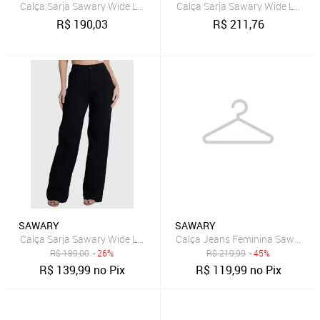
Calça Sarja Sawary Wide Leg - 275028 - Preto - Sawary
Calça Sarja Sawary Wide Leg Pet
R$
190,03
R$
211,76
SAWARY
SAWARY
Calça Sarja Sawary Wide Leg Lisa Preta
Calça Jeans Feminina Sawary Ret
R$
189,00
- 26%
R$
219,99
- 45%
R$
139,99
no Pix
R$
119,99
no Pix