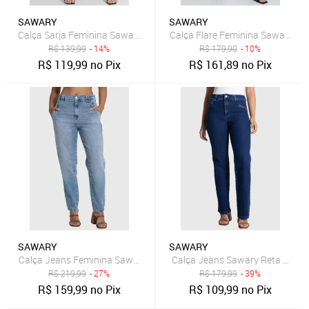
SAWARY
SAWARY
Calça Sarja Feminina Sawary Skinny Hot Pants Preta
Calça Flare Feminina Sawary Bo
R$
139,99
- 14%
R$
179,90
- 10%
R$
119,99
no Pix
R$
161,89
no Pix
SAWARY
SAWARY
Calça Jeans Feminina Sawary Mom Azul
Calça Jeans Sawary Reta Cintur
R$
219,99
- 27%
R$
179,99
- 39%
R$
159,99
no Pix
R$
109,99
no Pix