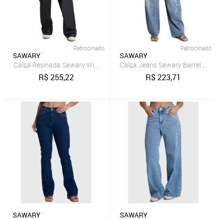
Patrocinado
Patrocinado
SAWARY
SAWARY
Calça Resinada Sawary Wide Leg Petit - 283518 - Preto - Sawary
Calça Jeans Sawary Barrel - 281
R$
255,22
R$
223,71
SAWARY
SAWARY