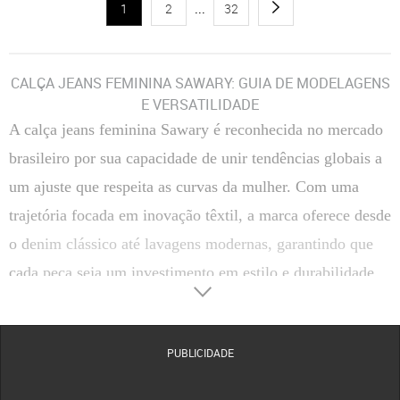
1
2
...
32
CALÇA JEANS FEMININA SAWARY: GUIA DE MODELAGENS
E VERSATILIDADE
A calça jeans feminina Sawary é reconhecida no mercado
brasileiro por sua capacidade de unir tendências globais a
um ajuste que respeita as curvas da mulher. Com uma
trajetória focada em inovação têxtil, a marca oferece desde
o denim clássico até lavagens modernas, garantindo que
cada peça seja um investimento em estilo e durabilidade.
Seja para um ambiente corporativo ou para um momento
de lazer, existe um corte Sawary ideal para elevar sua
PUBLICIDADE
autoconfiança.
A diversidade de categorias permite que o jeans transite