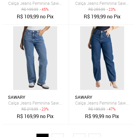
Calça Jeans Feminina Sawary Bootcut Azul Escuro
Calça Jeans Feminina Sawary Wi
R$
199,99
- 45%
R$
259,99
- 23%
R$
109,99
no Pix
R$
199,99
no Pix
SAWARY
SAWARY
Calça Jeans Feminina Sawary Reta Azul Claro
Calça Jeans Feminina Sawary Ba
R$
219,99
- 23%
R$
189,99
- 47%
R$
169,99
no Pix
R$
99,99
no Pix