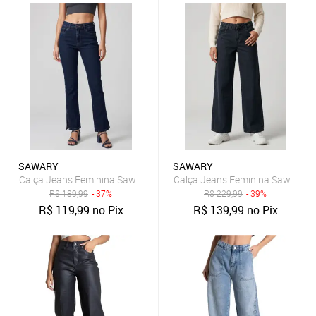
SAWARY
SAWARY
Calça Jeans Feminina Sawary Reta Azul Escuro
Calça Jeans Feminina Sawary Ci
R$
189,99
- 37%
R$
229,99
- 39%
R$
119,99
no Pix
R$
139,99
no Pix