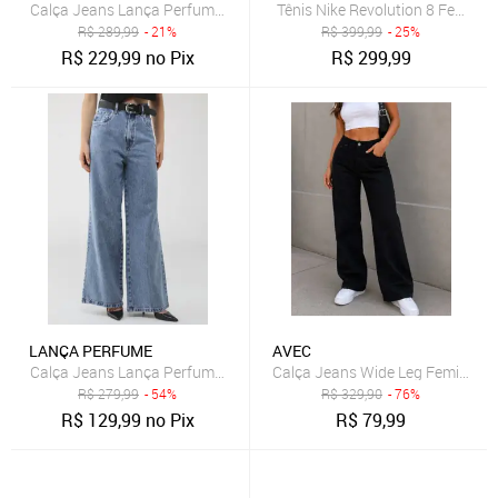
Calça Jeans Lança Perfume Wide Leg Lisa Azul
Tênis Nike Revolution 8 Feminin
R$
289,99
- 21%
R$
399,99
- 25%
R$
229,99
no Pix
R$
299,99
LANÇA PERFUME
AVEC
Calça Jeans Lança Perfume Wide Leg Pocket Azul
Calça Jeans Wide Leg Feminina 
R$
279,99
- 54%
R$
329,90
- 76%
R$
129,99
no Pix
R$
79,99