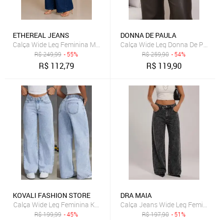
ETHEREAL JEANS
DONNA DE PAULA
Calça Wide Leg Feminina Mys Jeans Escura Casual Elegante
Calça Wide Leg Donna De Paula 
R$
249,99
- 55%
R$
259,90
- 54%
R$
112,79
R$
119,90
KOVALI FASHION STORE
DRA MAIA
Calça Wide Leg Feminina Kovali Fashion Store Confortavel e Básica
Calça Jeans Wide Leg Feminina D
R$
199,99
- 45%
R$
197,90
- 51%