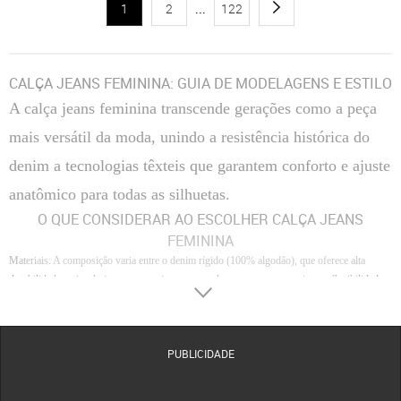
1
2
...
122
CALÇA JEANS FEMININA: GUIA DE MODELAGENS E ESTILO
A calça jeans feminina transcende gerações como a peça
mais versátil da moda, unindo a resistência histórica do
denim a tecnologias têxteis que garantem conforto e ajuste
anatômico para todas as silhuetas.
O QUE CONSIDERAR AO ESCOLHER CALÇA JEANS
FEMININA
Materiais
: A composição varia entre o denim rígido (100% algodão), que oferece alta
durabilidade e visual vintage, e as misturas com elastano, que proporcionam flexibilidade e
compressão para uso prolongado.
Conforto
: O toque interno do tecido e a altura do gancho são fundamentais; cinturas altas
tendem a oferecer maior suporte abdominal, enquanto tecidos leves com poliéster facilitam
PUBLICIDADE
a transpiração e o movimento.
Acabamento
: Detalhes como lavagens (estonagem, delavê ou raw), qualidade dos rebites e
a precisão das costuras laterais definem a sofisticação da peça e evitam deformações