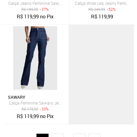
Calça Jeans Feminina Sawary Reta Cintura Média Azul
Calça Wide Leg Jeans Feminina
R$
189,99
- 37%
R$
249,99
- 52%
R$
119,99
no Pix
R$
119,99
SAWARY
Calça Feminina Sawary Jeans Bootcut Azul Escuro
R$
179,99
- 33%
R$
119,99
no Pix