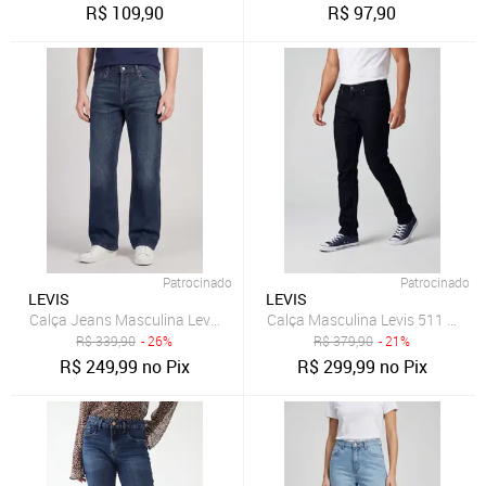
R$
109,90
R$
97,90
Patrocinado
Patrocinado
LEVIS
LEVIS
Calça Jeans Masculina Levis 511 Slim Fit Azul
Calça Masculina Levis 511 Slim 
R$
339,90
- 26%
R$
379,90
- 21%
R$
249,99
no Pix
R$
299,99
no Pix