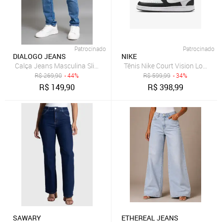
Patrocinado
Patrocinado
DIALOGO JEANS
NIKE
Calça Jeans Masculina Slim Fit com Elastano Dialogo
Tênis Nike Court Vision Low Ne
R$
269,90
- 44%
R$
599,99
- 34%
R$
149,90
R$
398,99
SAWARY
ETHEREAL JEANS