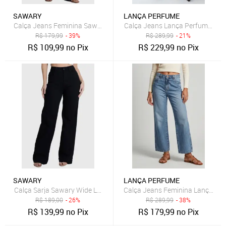
SAWARY
LANÇA PERFUME
Calça Jeans Feminina Sawary Boot Cut Zíper Lateral Azul
Calça Jeans Lança Perfume Wide
R$
179,99
- 39%
R$
289,99
- 21%
R$
109,99
no Pix
R$
229,99
no Pix
SAWARY
LANÇA PERFUME
Calça Sarja Sawary Wide Leg Lisa Preta
Calça Jeans Feminina Lança Per
R$
189,00
- 26%
R$
289,99
- 38%
R$
139,99
no Pix
R$
179,99
no Pix