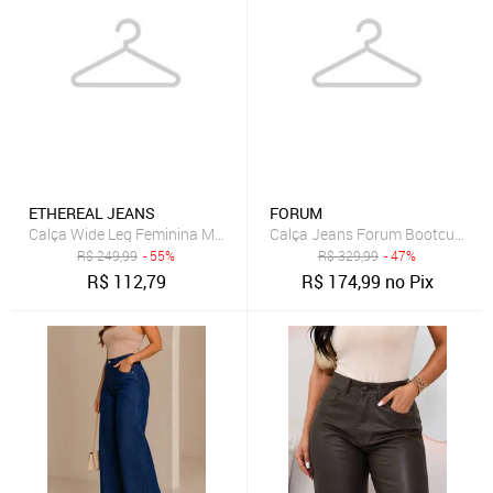
ETHEREAL JEANS
FORUM
Calça Wide Leg Feminina MYS Jeans Preta Modelagem Premium
Calça Jeans Forum Bootcut Lisa
R$
249,99
- 55%
R$
329,99
- 47%
R$
112,79
R$
174,99
no Pix