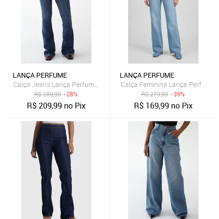
LANÇA PERFUME
LANÇA PERFUME
Calça Jeans Lança Perfume Flare Atena Azul
Calça Feminina Lança Perfume W
R$
289,99
- 28%
R$
279,99
- 39%
R$
209,99
no Pix
R$
169,99
no Pix