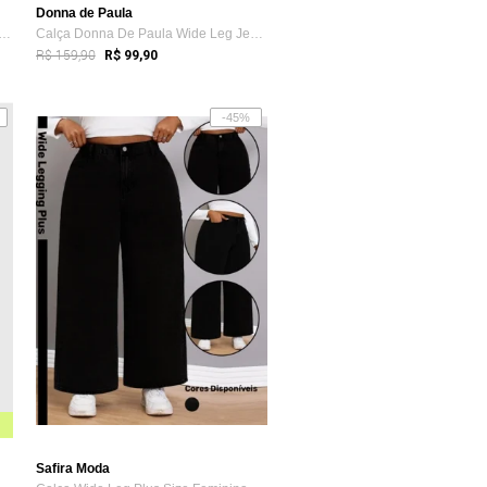
Donna de Paula
 Em Jeans Quintess Jeans Azul Escuro
Calça Donna De Paula Wide Leg Jeans Escu...
R$ 159,90
R$ 99,90
-45%
Safira Moda