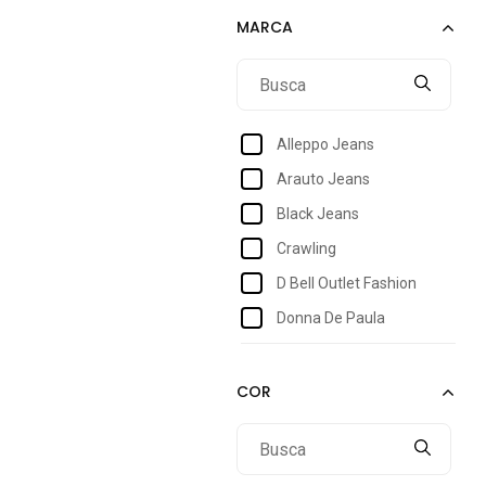
40
42
44
46
Alleppo Jeans
48
Arauto Jeans
50
Black Jeans
52
Crawling
54
D Bell Outlet Fashion
56
Donna De Paula
58
Dra Maia
60
Ethereal Jeans
Garais Moda
Hno Jeans