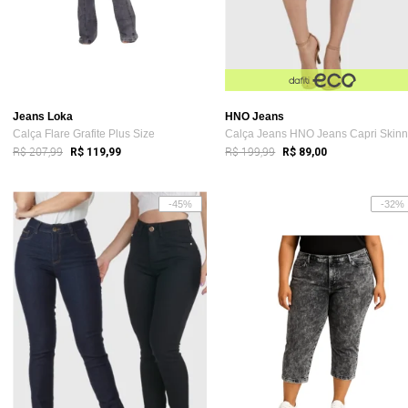
Jeans Loka
HNO Jeans
Calça Flare Grafite Plus Size
R$ 207,99
R$ 199,99
R$ 119,99
R$ 89,00
-45%
-32%