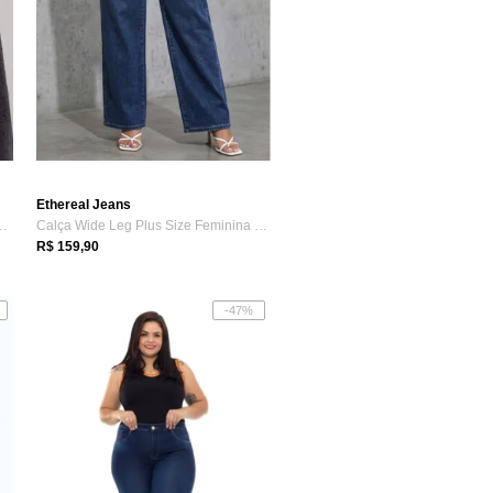
Ethereal Jeans
aula Wide Leg Cinza Graf...
Calça Wide Leg Plus Size Feminina Jeans ...
R$ 159,90
-47%