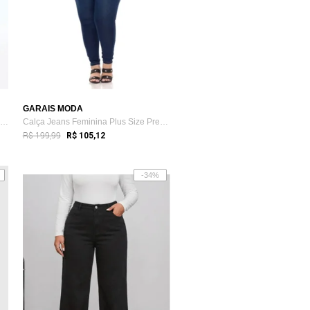
GARAIS MODA
Calça Jeans HNO Jeans Skinny Basic Azul Escuro
Calça Jeans Feminina Plus Size Premium T...
R$ 199,99
R$ 105,12
-34%