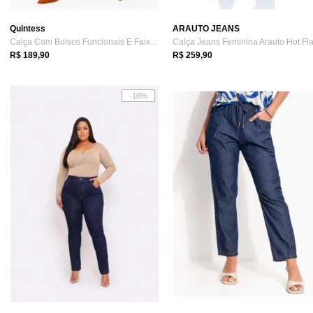
Quintess
ARAUTO JEANS
Calça Com Bolsos Funcionais E Faixa Azul Quintess
Calça Jeans Feminina Arauto Hot Fl
R$ 189,90
R$ 259,90
-16%