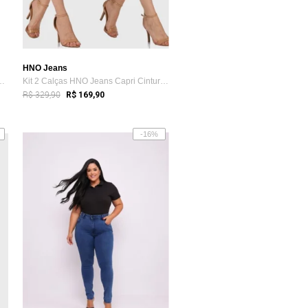
HNO Jeans
nina Cinza Grafite Marmo...
Kit 2 Calças HNO Jeans Capri Cintura Alt...
R$ 329,90
R$ 169,90
-16%