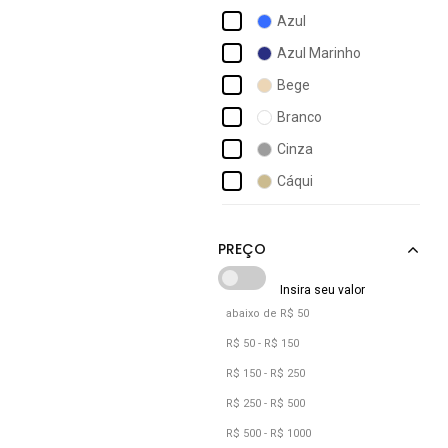
In Love
Azul
Jeans Light
Azul Marinho
Jeans Loka
Bege
Marguerite
Branco
Patria Brasil
Cinza
Principessa
Cáqui
Quintess
Grafite
Safira Moda
Jeans
Sawary
Marrom
Multicolorido
abaixo de R$ 50
Preto
R$ 50 - R$ 150
Unico
R$ 150 - R$ 250
R$ 250 - R$ 500
R$ 500 - R$ 1000