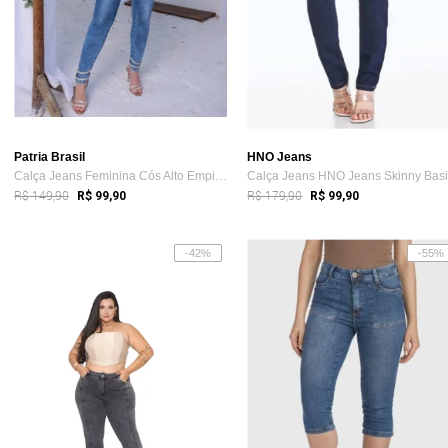
Patria Brasil
HNO Jeans
Calça Jeans Feminina Cós Alto Empina Bum...
R$ 149,90
R$ 179,90
R$ 99,90
R$ 99,90
-42%
-55%