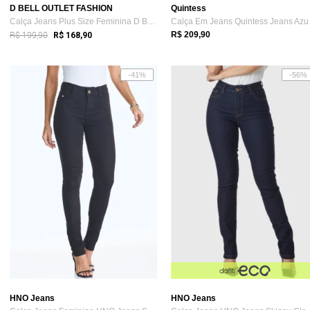
D BELL OUTLET FASHION
Quintess
Calça Jeans Plus Size Feminina D Bell Ou...
Calça
R$ 199,90
R$ 209,90
R$ 168,90
-41%
-56%
HNO Jeans
HNO Jeans