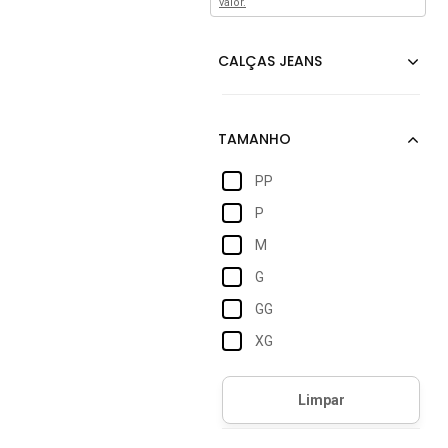
valor.
PP
P
M
G
GG
XG
34
36
38