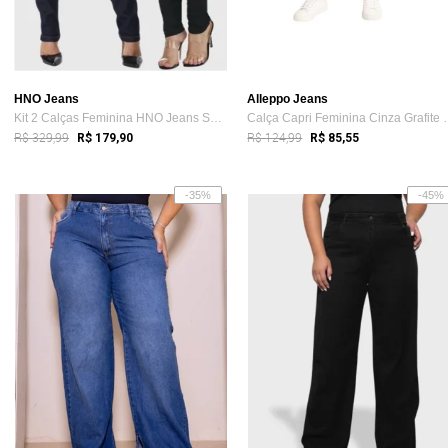
HNO Jeans
Alleppo Jeans
Kit 2 Calças Feminina HNO Jeans Skinny C...
Calça Capri Femi
R$ 329,99
R$ 124,99
R$ 179,90
R$ 85,55
-35%
-45%