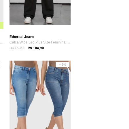
Ethereal Jeans
Calça Jeans HNO Jeans Capri Skinny Elastano Azul
Calça Wide Leg Plus Size Feminina Jeans ...
R$ 159,90
R$ 104,90
-48%