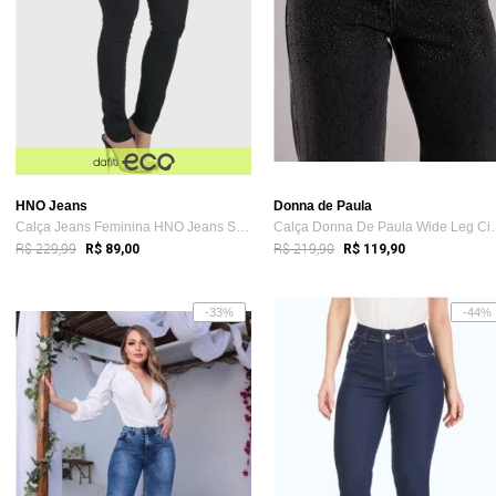
HNO Jeans
Donna de Paula
Calça Jeans Feminina HNO Jeans Skinny Ci...
Calça Donna De P
R$ 229,99
R$ 219,90
R$ 89,00
R$ 119,90
-33%
-44%