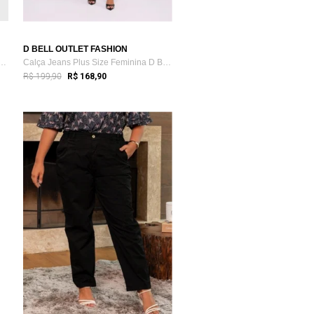
D BELL OUTLET FASHION
e Leg Plus Size Feminina Preta ...
Calça Jeans Plus Size Feminina D Bell Ou...
R$ 199,90
R$ 168,90