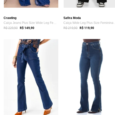
Crawling
Safira Moda
Calça Jeans Plus Size Wide Leg Feminina ...
Calça Wid
R$ 229,90
R$ 219,90
R$ 149,90
R$ 119,90