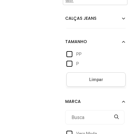
valor.
PP
P
Vero Moda