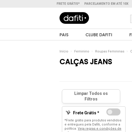
FRETE GRÁTIS*
PARCELAMENTO EM ATÉ 10X
PAIS
CLUBE DAFITI
F
Início
Feminino
Roupas Femininas
C
CALÇAS JEANS
Frete Grátis *
*Frete grátis para produtos vendidos
e entregues pela Dafiti, conforme a
política:
Veja regras e condições de