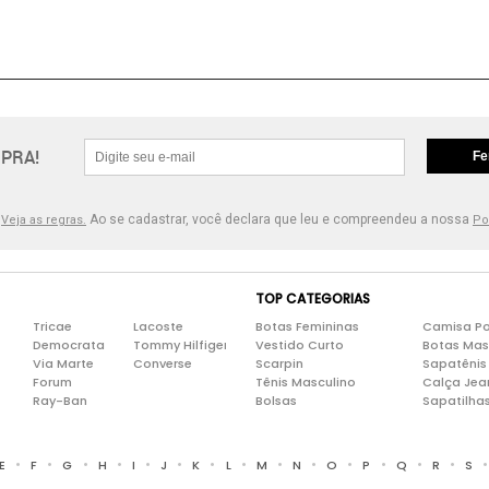
PRA!
Fe
.
Ao se cadastrar, você declara que leu e compreendeu a nossa
Veja as regras.
Po
TOP CATEGORIAS
Tricae
Lacoste
Botas Femininas
Camisa Po
Democrata
Tommy Hilfiger
Vestido Curto
Botas Mas
Via Marte
Converse
Scarpin
Sapatênis
Forum
Tênis Masculino
Calça Jea
Ray-Ban
Bolsas
Sapatilha
•
•
•
•
•
•
•
•
•
•
•
•
•
•
E
F
G
H
I
J
K
L
M
N
O
P
Q
R
S