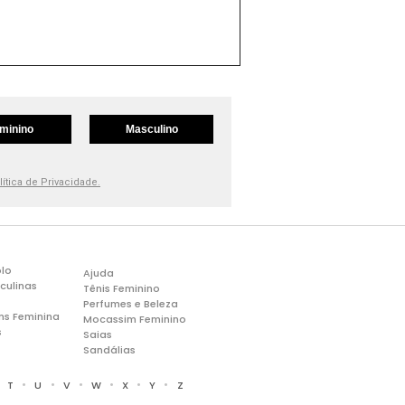
minino
Masculino
lítica de Privacidade.
lo
Ajuda
culinas
Tênis Feminino
Perfumes e Beleza
ns Feminina
Mocassim Feminino
s
Saias
Sandálias
•
•
•
•
•
•
•
T
U
V
W
X
Y
Z