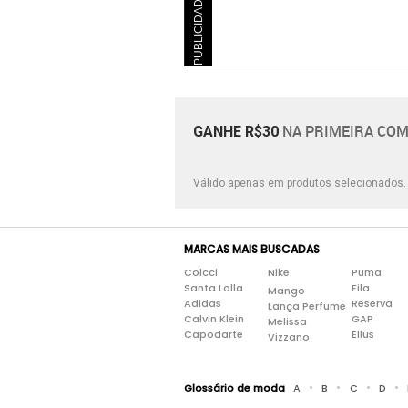
PUBLICIDADE
NA PRIMEIRA COM
GANHE R$30
Válido apenas em produtos selecionados
MARCAS MAIS BUSCADAS
Colcci
Nike
Puma
Santa Lolla
Fila
Mango
Adidas
Reserva
Lança Perfume
Calvin Klein
GAP
Melissa
Capodarte
Ellus
Vizzano
•
•
•
•
Glossário de moda
A
B
C
D