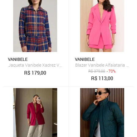
VANIBELE
VANIBELE
Jaqueta Vanibele Xadrez Vinho
Blazer Vanibele Alfaiataria Pink
R$
379,00
- 70%
R$
179,00
R$
113,00