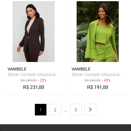
VANIBELE
VANIBELE
Blazer Vanibele Alfaiataria Marrom
Blazer Vanibele Alfaiataria Verd
R$
289,00
- 20%
R$
349,00
- 45%
R$
231,00
R$
191,00
1
2
...
5