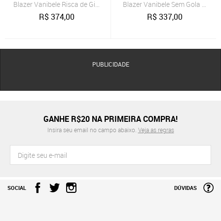
Blazer Vanibele Risca de Giz Cinza
Blazer Vanibele Sem Gola Grafit
R$
374,00
R$
337,00
PUBLICIDADE
GANHE R$20 NA PRIMEIRA COMPRA!
Insira seu email no campo abaixo.
Veja as regras
SOCIAL
DÚVIDAS