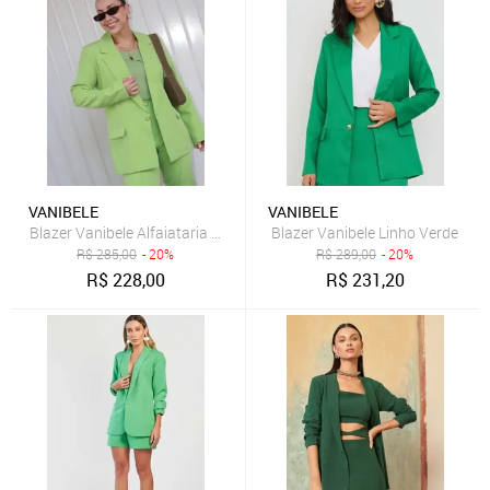
VANIBELE
VANIBELE
Blazer Vanibele Alfaiataria Verde
Blazer Vanibele Linho Verde
R$
285,00
- 20%
R$
289,00
- 20%
R$
228,00
R$
231,20