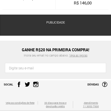
R$
146,00
PUBLICIDADE
GANHE R$20 NA PRIMEIRA COMPRA!
Insira seu email no campo abaixo.
Veja as regras
SOCIAL
DÚVIDAS
Veja as condições de frete
30 dias para troca e
Atendimento
devolução grátis
11 3053 7500