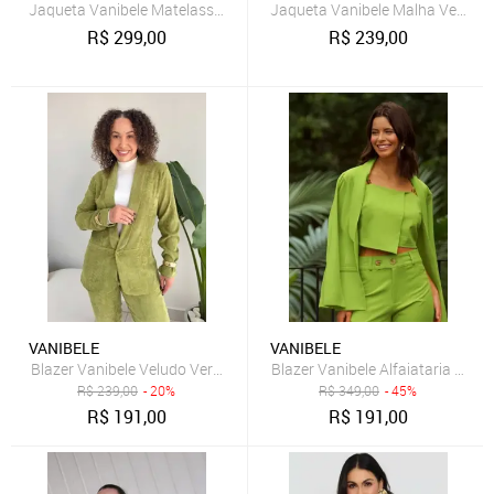
Jaqueta Vanibele Matelasse Verde
Jaqueta Vanibele Malha Verde
R$
299,00
R$
239,00
VANIBELE
VANIBELE
Blazer Vanibele Veludo Verde
Blazer Vanibele Alfaiataria Verd
R$
239,00
- 20%
R$
349,00
- 45%
R$
191,00
R$
191,00