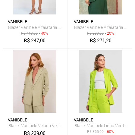
VANIBELE
VANIBELE
Blazer Vanibele Alfaiataria Verde
Blazer Vanibele Alfaiataria Verd
R$
413,00
- 40%
R$
339,00
- 20%
R$
247,00
R$
271,20
VANIBELE
VANIBELE
Blazer Vanibele Veludo Verde
Blazer Vanibele Linho Verde Lim
R$
365,00
- 60%
R$
239,00