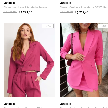
Vanibele
Vanibele
Blazer Vanibele Alfaiataria Amarelo Claro
Blazer Vanibele Alfaiataria Off White
R$ 285,00
R$ 328,00
R$ 228,00
R$ 262,40
-20%
-20%
Vanibele
Vanibele