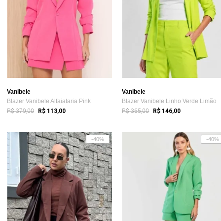
Vanibele
Vanibele
Blazer Vanibele Alfaiataria Pink
Blazer Vanibele Linho Verde Limão
R$ 379,00
R$ 365,00
R$ 113,00
R$ 146,00
-40%
-40%