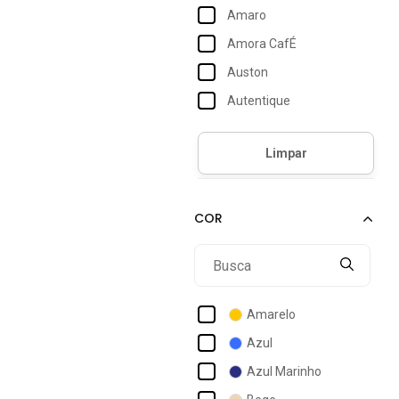
Amaro
Amora CafÉ
Auston
Autentique
Authoria
Barsons Fashion
Bisô
Bloom
Cabanafree
Carlota Costa
Charry
Amarelo
Colcci
Azul
Conigli Design
Azul Marinho
D Bell Outlet Fashion