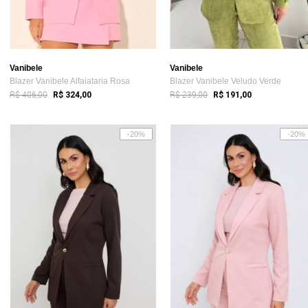
Vanibele
Vanibele
Blazer Vanibele Alfaiataria Rosa
Blazer Vanibele Veludo Verde
R$ 406,00
R$ 239,00
R$ 324,00
R$ 191,00
-20%
-20%