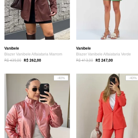
Vanibele
Vanibele
Blazer Vanibele Alfaiataria Marrom
Blazer Vanibele Alfaiataria Verde
R$ 439,00
R$ 413,00
R$ 262,00
R$ 247,00
-40%
-40%