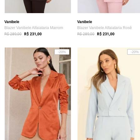
Vanibele
Vanibele
Blazer Vanibele Alfaiataria Marrom
Blazer Vanibele Alfaiataria Rosê
R$ 289,00
R$ 289,00
R$ 231,00
R$ 231,00
-20%
-20%