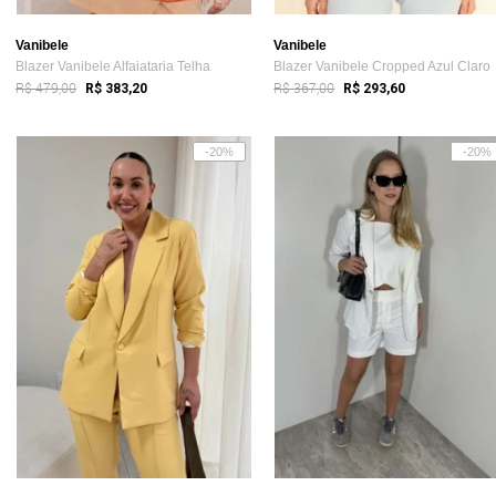
Vanibele
Vanibele
Blazer Vanibele Alfaiataria Telha
Blazer Vanibele Cropped Azul Claro
R$ 479,00
R$ 367,00
R$ 383,20
R$ 293,60
-20%
-20%