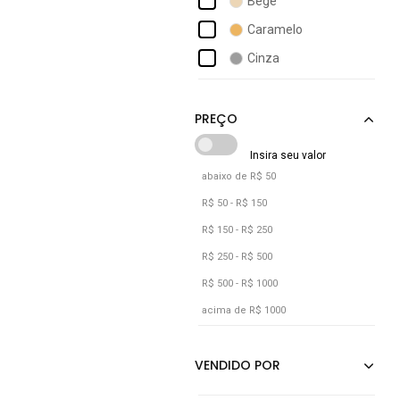
Bege
Dianna
Caramelo
Diluxo
Cinza
Docce Mulher
Estampado
Dudalina
Grafite
Laranja
Listrado
abaixo de R$ 50
Marrom
R$ 50 - R$ 150
Nude
R$ 150 - R$ 250
Off-white
R$ 250 - R$ 500
R$ 500 - R$ 1000
Pink
acima de R$ 1000
Preto
Rosa
Rosê