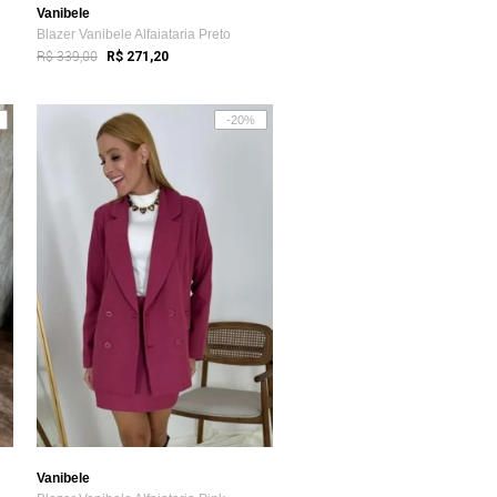
Vanibele
Blazer Vanibele Alfaiataria Preto
R$ 339,00
R$ 271,20
-20%
Vanibele