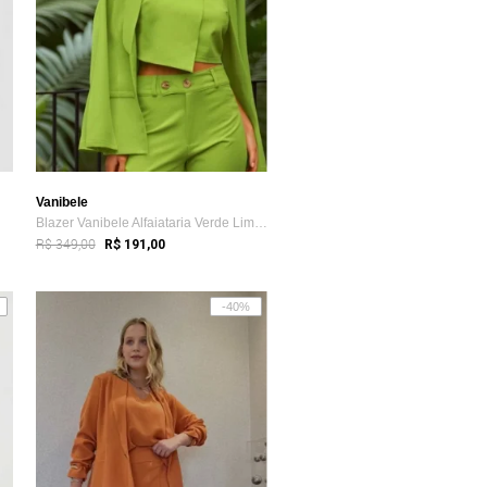
Vanibele
Blazer Vanibele Alfaiataria Verde Limão
R$ 349,00
R$ 191,00
-40%