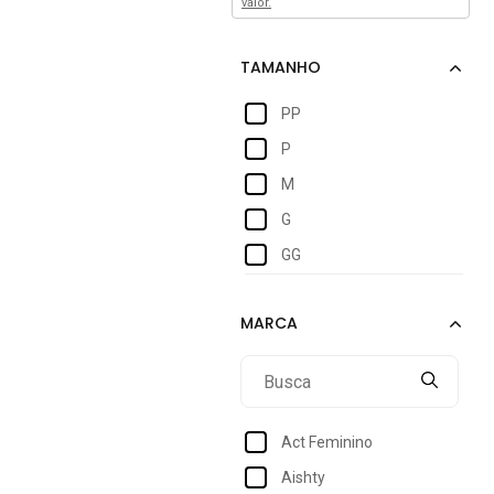
valor.
PP
P
M
G
GG
Act Feminino
Aishty