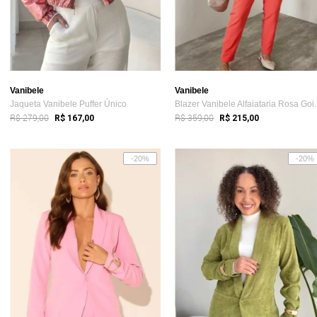
Vanibele
Vanibele
Jaqueta Vanibele Puffer Único
Blazer Vani
R$ 279,00
R$ 359,00
R$ 167,00
R$ 215,00
-20%
-20%