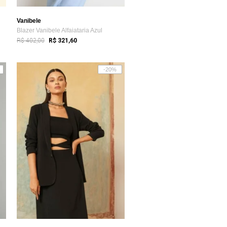
Vanibele
Blazer Vanibele Alfaiataria Azul
R$ 402,00
R$ 321,60
-20%