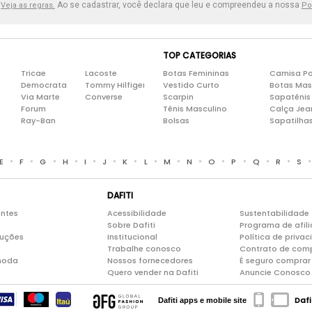
.
Ao se cadastrar, você declara que leu e compreendeu a nossa
Veja as regras.
Po
TOP CATEGORIAS
Tricae
Lacoste
Botas Femininas
Camisa Po
Democrata
Tommy Hilfiger
Vestido Curto
Botas Mas
Via Marte
Converse
Scarpin
Sapatênis
Forum
Tênis Masculino
Calça Jea
Ray-Ban
Bolsas
Sapatilha
•
•
•
•
•
•
•
•
•
•
•
•
•
•
E
F
G
H
I
J
K
L
M
N
O
P
Q
R
S
DAFITI
entes
Acessibilidade
Sustentabilidade
Sobre Dafiti
Programa de afil
luções
Institucional
Política de priva
Trabalhe conosco
Contrato de com
moda
Nossos fornecedores
É seguro comprar 
Quero vender na Dafiti
Anuncie Conosco
Dafi
Dafiti apps e mobile site