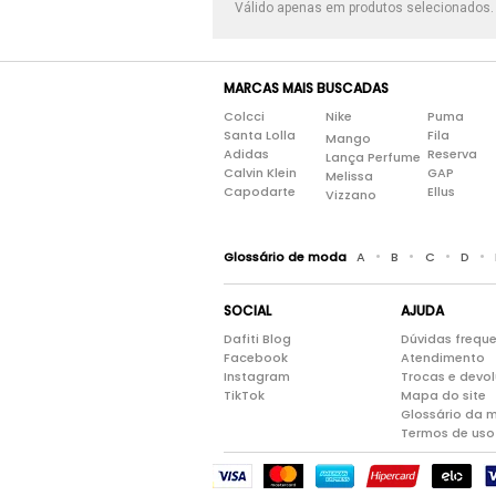
Válido apenas em produtos selecionados
MARCAS MAIS BUSCADAS
Colcci
Nike
Puma
Santa Lolla
Fila
Mango
Adidas
Reserva
Lança Perfume
Calvin Klein
GAP
Melissa
Capodarte
Ellus
Vizzano
•
•
•
•
Glossário de moda
A
B
C
D
SOCIAL
AJUDA
Dafiti Blog
Dúvidas frequ
Facebook
Atendimento
Instagram
Trocas e devo
TikTok
Mapa do site
Glossário da 
Termos de uso