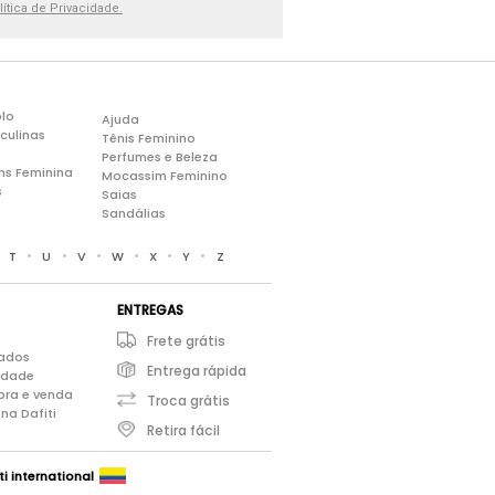
lítica de Privacidade.
lo
Ajuda
culinas
Tênis Feminino
Perfumes e Beleza
ns Feminina
Mocassim Feminino
s
Saias
Sandálias
•
•
•
•
•
•
•
T
U
V
W
X
Y
Z
ENTREGAS
Frete grátis
iados
Entrega rápida
cidade
pra e venda
Troca grátis
na Dafiti
Retira fácil
ti international