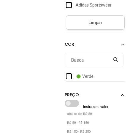
Adidas Sportswear
Aishty
Alleppo Jeans
Amaro
Amazonia Vital
Amora CafÉ
Anticorpus Jeanswear
Arauto Jeans
Verde
Asics
Autentique
Avec
Biamar
abaixo de R$ 50
Black Jeans
R$ 50 - R$ 150
Bless Denim
R$ 150 - R$ 250