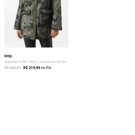
Only
Jaqueta Puffer Only Camuflada Verde
R$ 449,99
R$ 219,99
no Pix