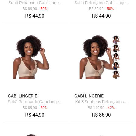
Sutiã Poliamida Gabi Lingerie Com Bojo Confort Básico Liso Reforç
Sutiã Reforçado Gabi Lingerie Ro
R$
89,90
- 50%
R$
89,90
- 50%
R$
44,90
R$
44,90
GABI LINGERIE
GABI LINGERIE
Sutiã Reforçado Gabi Lingerie Rose Cirúrgico Pós Operatório Silicon
Kit 3 Soutiens Reforçados Gabi L
R$
89,90
- 50%
R$
149,90
- 42%
R$
44,90
R$
86,90