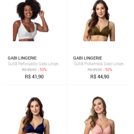
GABI LINGERIE
GABI LINGERIE
Sutiã Reforçado Gabi Lingerie Rose Cirúrgico Pós Operatório Silicon
Sutiã Poliamida Gabi Lingerie C
R$
89,90
- 53%
R$
89,90
- 50%
R$
41,90
R$
44,90