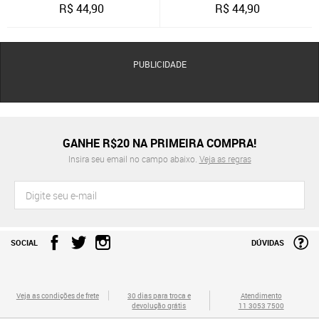
R$
44,90
R$
44,90
PUBLICIDADE
GANHE R$20 NA PRIMEIRA COMPRA!
Insira seu email no campo abaixo.
Veja as regras
SOCIAL
DÚVIDAS
Veja as condições de frete
30 dias para troca e
Atendimento
devolução grátis
11 3053 7500