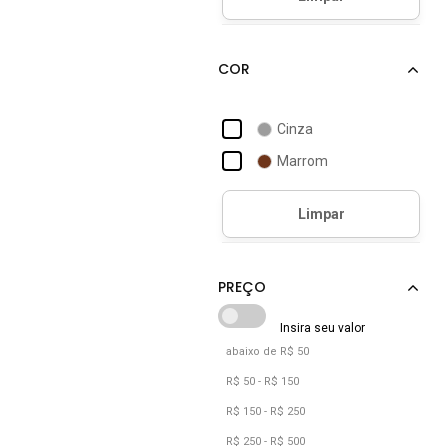
Cabanafree
Cacay
Cherry Line
Colcci
Colcci Sport
Cinza
Consciência
Marrom
D Bell Outlet Fashion
Dellamarca
Dianna
Divina Gata
Fila
IÓdice
abaixo de R$ 50
R$ 50 - R$ 150
Jeans Loka
R$ 150 - R$ 250
R$ 250 - R$ 500