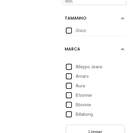
valor.
Único
Alleppo Jeans
Amaro
Aura
B'bonnie
Bbonnie
Billabong
Bright Girl's