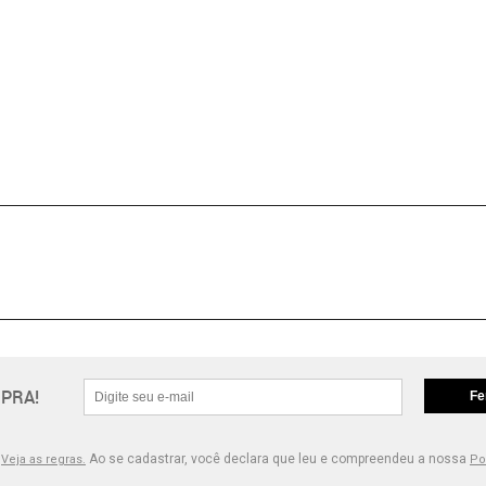
PRA!
Fe
.
Ao se cadastrar, você declara que leu e compreendeu a nossa
Veja as regras.
Po