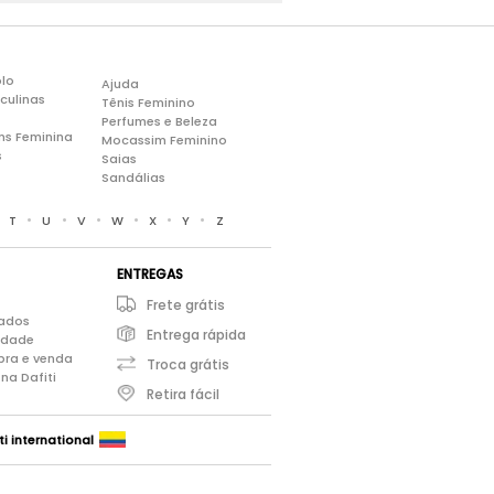
lo
Ajuda
culinas
Tênis Feminino
Perfumes e Beleza
ns Feminina
Mocassim Feminino
s
Saias
Sandálias
•
•
•
•
•
•
•
T
U
V
W
X
Y
Z
ENTREGAS
Frete grátis
iados
Entrega rápida
cidade
pra e venda
Troca grátis
na Dafiti
Retira fácil
ti international