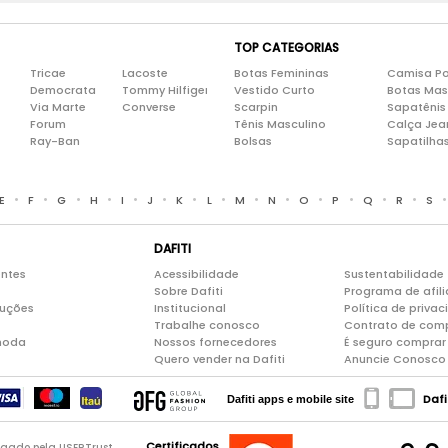
TOP CATEGORIAS
Tricae
Lacoste
Botas Femininas
Camisa Po
Democrata
Tommy Hilfiger
Vestido Curto
Botas Mas
Via Marte
Converse
Scarpin
Sapatênis
Forum
Tênis Masculino
Calça Jea
Ray-Ban
Bolsas
Sapatilha
•
•
•
•
•
•
•
•
•
•
•
•
•
•
E
F
G
H
I
J
K
L
M
N
O
P
Q
R
S
DAFITI
entes
Acessibilidade
Sustentabilidade
Sobre Dafiti
Programa de afil
luções
Institucional
Política de priva
Trabalhe conosco
Contrato de com
moda
Nossos fornecedores
É seguro comprar 
Quero vender na Dafiti
Anuncie Conosco
Dafi
Dafiti apps e mobile site
Certificados
logado pela USERTrust