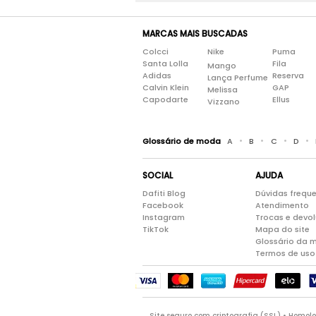
MARCAS MAIS BUSCADAS
Colcci
Nike
Puma
Santa Lolla
Fila
Mango
Adidas
Reserva
Lança Perfume
Calvin Klein
GAP
Melissa
Capodarte
Ellus
Vizzano
•
•
•
•
Glossário de moda
A
B
C
D
SOCIAL
AJUDA
Dafiti Blog
Dúvidas frequ
Facebook
Atendimento
Instagram
Trocas e devo
TikTok
Mapa do site
Glossário da 
Termos de uso
Site seguro com criptografia (SSL) • Homo