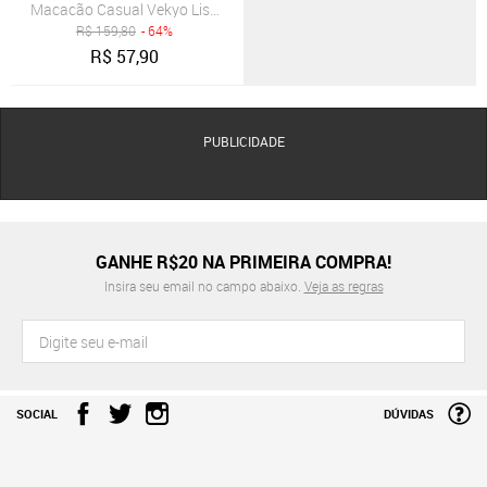
Macacão Casual Vekyo Liso Bengaline Verde
R$
159,80
- 64%
R$
57,90
PUBLICIDADE
GANHE R$20 NA PRIMEIRA COMPRA!
Insira seu email no campo abaixo.
Veja as regras
SOCIAL
DÚVIDAS