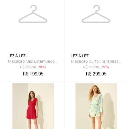
LEZ A LEZ
LEZ A LEZ
Macacão Midi Estampado Com Amarrações
Macacão Curto Transpassado 
R$
399,90
- 50%
R$
599,90
- 50%
R$
199,95
R$
299,95