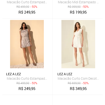
Macacão Curto Estampado Sem Mangas Com Enfeite No Ombro
Macacão Midi Estampado Com 
R$
499,90
- 50%
R$
399,90
- 50%
R$
249,95
R$
199,95
LEZ A LEZ
LEZ A LEZ
Macacão Curto Estampado Sem Mangas Com Enfeite No Ombro
Macacão Curto Com Decote Em V
R$
499,90
- 50%
R$
699,90
- 50%
R$
249,95
R$
349,95