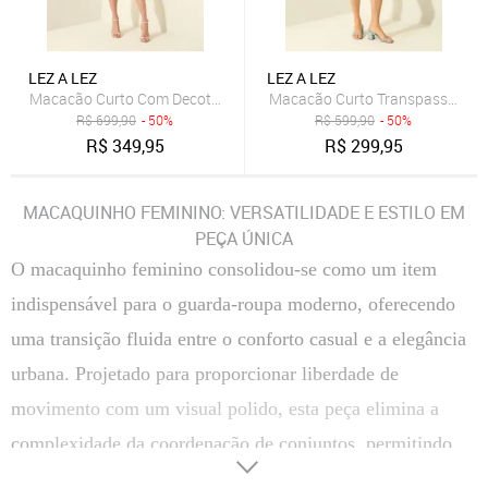
LEZ A LEZ
LEZ A LEZ
Macacão Curto Com Decote Em V E Cinto
Macacão Curto Transpassado 
R$
699,90
- 50%
R$
599,90
- 50%
R$
349,95
R$
299,95
MACAQUINHO FEMININO: VERSATILIDADE E ESTILO EM
PEÇA ÚNICA
O macaquinho feminino consolidou-se como um item
indispensável para o guarda-roupa moderno, oferecendo
uma transição fluida entre o conforto casual e a elegância
urbana. Projetado para proporcionar liberdade de
movimento com um visual polido, esta peça elimina a
complexidade da coordenação de conjuntos, permitindo
composições ágeis que valorizam a silhueta. Com tecidos