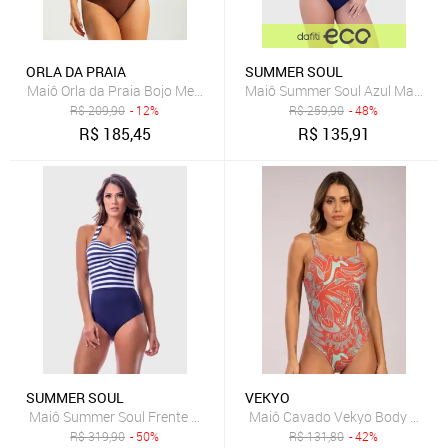
ORLA DA PRAIA
SUMMER SOUL
Maiô Orla da Praia Bojo Meia Taça e Aro Modelador Cruzado Brilho
Maiô Summer Soul Azul Marinho
R$
209,90
- 12%
R$
259,90
- 48%
R$
185,45
R$
135,91
SUMMER SOUL
VEKYO
Maiô Summer Soul Frente Única Listrado Azul Marinho
Maiô Cavado Vekyo Body Costa 
R$
319,90
- 50%
R$
131,80
- 42%