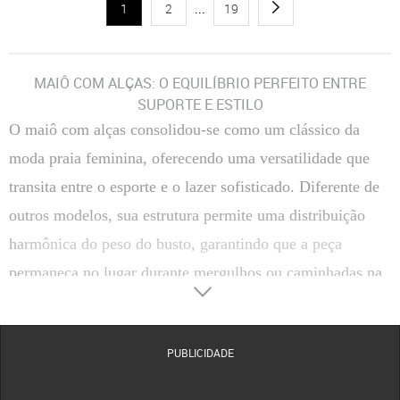
1
2
...
19
MAIÔ COM ALÇAS: O EQUILÍBRIO PERFEITO ENTRE
SUPORTE E ESTILO
O maiô com alças consolidou-se como um clássico da
moda praia feminina, oferecendo uma versatilidade que
transita entre o esporte e o lazer sofisticado. Diferente de
outros modelos, sua estrutura permite uma distribuição
harmônica do peso do busto, garantindo que a peça
permaneça no lugar durante mergulhos ou caminhadas na
areia. É a escolha ideal para mulheres que priorizam a
liberdade de movimento sem abdicar das tendências atuais
PUBLICIDADE
de design.
A escolha correta da alça pode transformar completamente