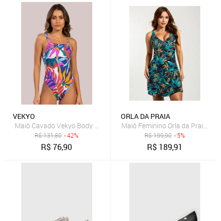
VEKYO
ORLA DA PRAIA
Maiô Cavado Vekyo Body Costa Nua Canelado Moda Praia Verão S
Maiô Feminino Orla da Praia Co
R$
131,80
- 42%
R$
199,90
- 5%
R$
76,90
R$
189,91