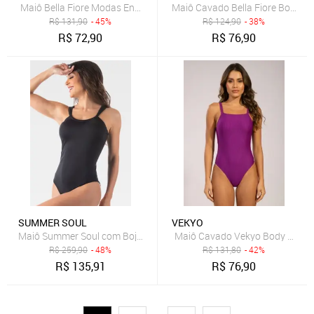
Maiô Bella Fiore Modas Engana Mamãe Jéssica Estampado Verde
Maiô Cavado Bella Fiore Body C
R$
131,90
- 45%
R$
124,90
- 38%
R$
72,90
R$
76,90
SUMMER SOUL
VEKYO
Maiô Summer Soul com Bojo Preto
Maiô Cavado Vekyo Body Costa 
R$
259,90
- 48%
R$
131,80
- 42%
R$
135,91
R$
76,90