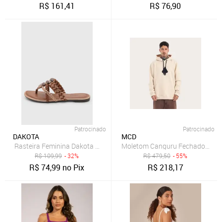
R$
161,41
R$
76,90
Patrocinado
Patrocinado
DAKOTA
MCD
Rasteira Feminina Dakota Tiras Trançadas Marrom
Moletom Canguru Fechado Logo
R$
109,99
- 32%
R$
479,50
- 55%
R$
74,99
no Pix
R$
218,17