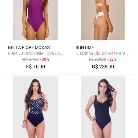
BELLA FIORE MODAS
SUNTIME
Maiô Cavado Bella Fiore Body Costa Nua Canelado Moda Praia Verã
Calcinha Biquíni Hot Pant Magnó
R$
124,90
- 38%
R$
350,00
- 32%
R$
76,90
R$
238,00