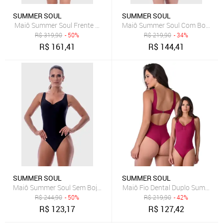
SUMMER SOUL
SUMMER SOUL
Maiô Summer Soul Frente Única Poá Listrado Preto
Maiô Summer Soul Com Bojo Pre
R$
319,90
- 50%
R$
219,90
- 34%
R$
161,41
R$
144,41
SUMMER SOUL
SUMMER SOUL
Maiô Summer Soul Sem Bojo Preto
Maiô Fio Dental Duplo Summer S
R$
244,90
- 50%
R$
219,90
- 42%
R$
123,17
R$
127,42