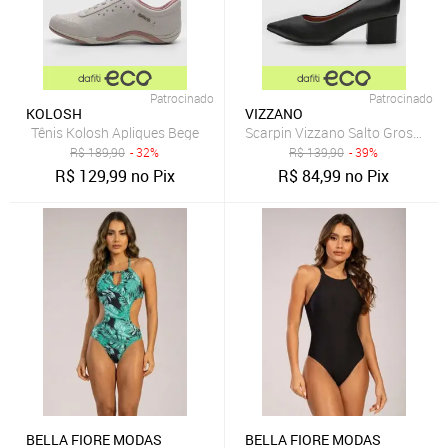
Patrocinado
Patrocinado
KOLOSH
VIZZANO
Tênis Kolosh Apliques Bege
Scarpin Vizzano Salto Grosso Pr
R$
189,90
- 32%
R$
139,90
- 39%
R$
129,99
no Pix
R$
84,99
no Pix
BELLA FIORE MODAS
BELLA FIORE MODAS