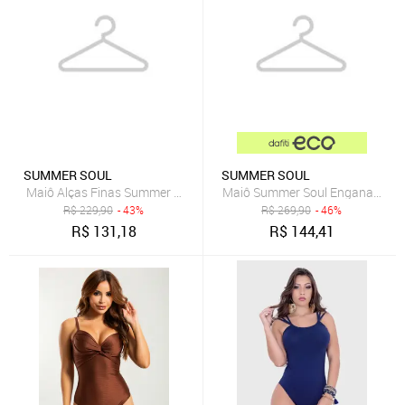
SUMMER SOUL
SUMMER SOUL
Maiô Alças Finas Summer Soul Com Bojo Folhagem Verde
Maiô Summer Soul Engana Mamãe
R$
229,90
- 43%
R$
269,90
- 46%
R$
131,18
R$
144,41