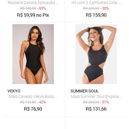
Rasteira Dakota Aplicação Coral
Kit com 3 Camisetas Gola Carec
R$
169,99
- 65%
R$
229,90
- 30%
R$
59,99
no Pix
R$
159,90
VEKYO
SUMMER SOUL
Maiô Cavado Vekyo Body Costa Nua Canelado Moda Praia Verão S
Maiô Summer Soul Engana Mamã
R$
131,80
- 42%
R$
269,90
- 51%
R$
76,90
R$
131,66