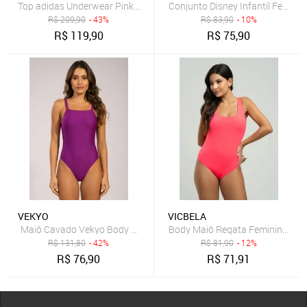
Top adidas Underwear Pink Decote em U
Conjunto Disney Infantil Feminin
R$
209,90
- 43%
R$
83,90
- 10%
R$
119,90
R$
75,90
VEKYO
VICBELA
Maiô Cavado Vekyo Body Costa Nua Canelado Moda Praia Verão S
Body Maiô Regata Feminino Cos
R$
131,80
- 42%
R$
81,90
- 12%
R$
76,90
R$
71,91