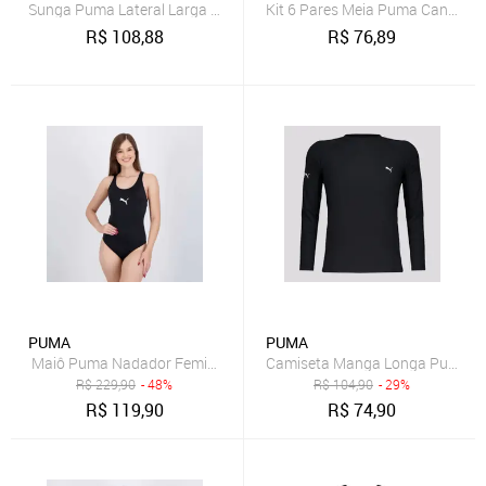
Sunga Puma Lateral Larga 26015.003
Kit 6 Pares Meia Puma Cano Méd
R$
108,88
R$
76,89
PUMA
PUMA
Maiô Puma Nadador Feminino Preto
Camiseta Manga Longa Puma UV5
R$
229,90
- 48%
R$
104,90
- 29%
R$
119,90
R$
74,90