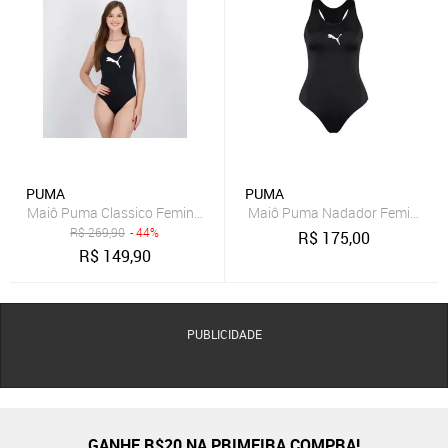
PUMA
PUMA
Maiô Puma Classico Feminino Preto
Maiô Puma Nadador Feminino - 
R$
269,90
- 44%
R$
175,00
R$
149,90
PUBLICIDADE
GANHE R$20 NA PRIMEIRA COMPRA!