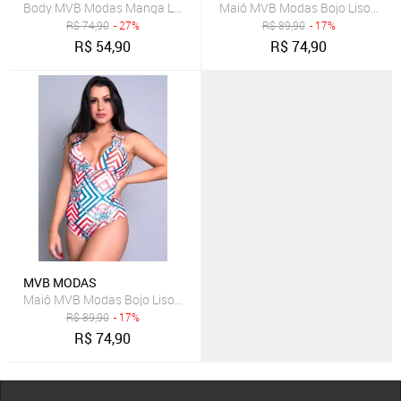
Body MVB Modas Manga Longa Transpassado Collant Decote Verm
Maiô MVB Modas Bojo Liso Moda
R$
74,90
- 27%
R$
89,90
- 17%
R$
54,90
R$
74,90
MVB MODAS
Maiô MVB Modas Bojo Liso Moda Praia Verão Estampado Chevron
R$
89,90
- 17%
R$
74,90