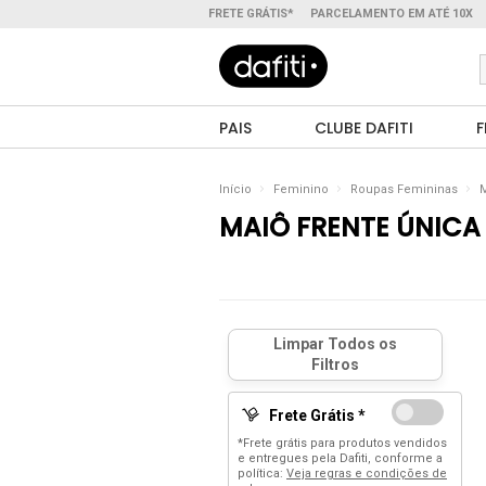
FRETE GRÁTIS*
PARCELAMENTO EM ATÉ 10X
PAIS
CLUBE DAFITI
F
Início
Feminino
Roupas Femininas
M
MAIÔ FRENTE ÚNICA
Frete Grátis *
*Frete grátis para produtos vendidos
e entregues pela Dafiti, conforme a
política:
Veja regras e condições de