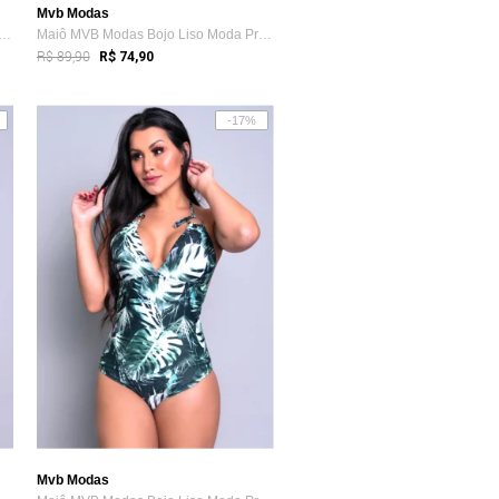
Mvb Modas
VB Modas Bojo Liso Moda Praia Verão Azul
Maiô MVB Modas Bojo Liso Moda Praia Verã...
R$ 89,90
R$ 74,90
-17%
Mvb Modas