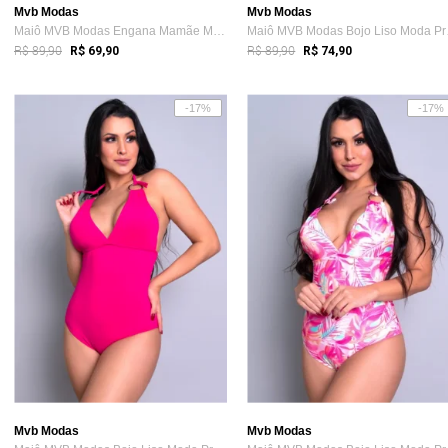
Mvb Modas
Mvb Modas
Maiô MVB Modas Engana Mamãe Moda Praia E...
Maiô M
R$ 89,90
R$ 89,90
R$ 69,90
R$ 74,90
-17%
-17%
Mvb Modas
Mvb Modas