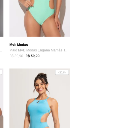
Mvb Modas
s Manga Longa Transpassado ...
Maiô MVB Modas Engana Mamãe Textura Alto...
R$ 89,90
R$ 59,90
-21%