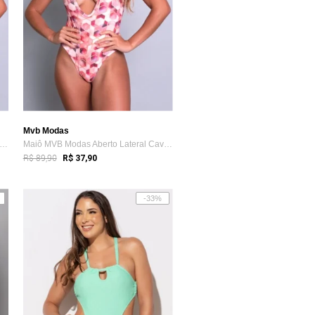
Mvb Modas
iô MVB Modas Aberto Lateral Cavado Asa...
Maiô MVB Modas Aberto Lateral Cavado Asa...
R$ 89,90
R$ 37,90
-33%