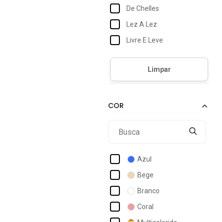
De Chelles
Lez A Lez
Livre E Leve
Morena Rosa
Mvb Modas
Orla Da Praia
Rlc Modas
Summer Body
Summer Soul
Vekyo
Azul
Bege
Branco
Coral