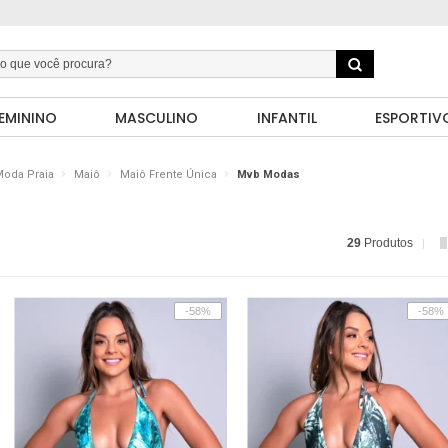
EMININO
MASCULINO
INFANTIL
ESPORTIV
oda Praia
Maiô
Maiô Frente Única
Mvb Modas
29
Produtos
-58%
-58%