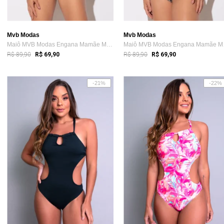
Mvb Modas
Mvb Modas
Maiô MVB Modas Engana Mamãe Moda Praia E...
Maiô 
R$ 89,90
R$ 89,90
R$ 69,90
R$ 69,90
-21%
-22%