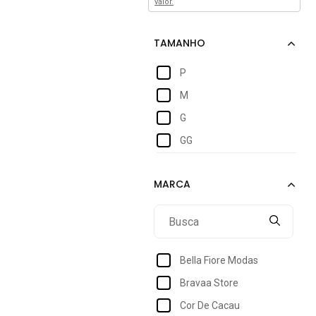
valor.
P
M
G
GG
Bella Fiore Modas
Bravaa Store
Cor De Cacau