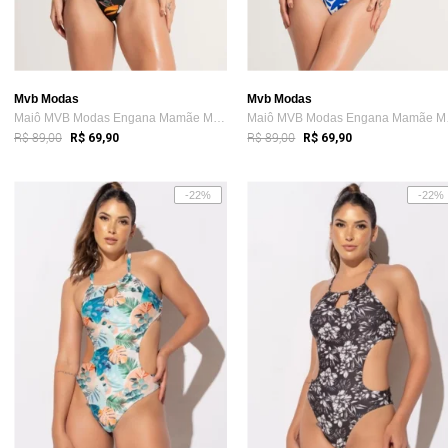
Mvb Modas
Mvb Modas
Maiô MVB Modas Engana Mamãe Moda Praia Tropical
Maiô M
R$ 89,00
R$ 89,00
R$ 69,90
R$ 69,90
-22%
-22%