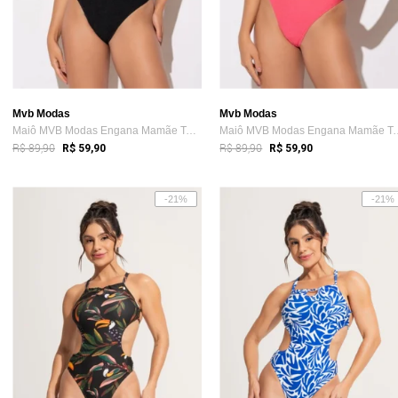
Mvb Modas
Mvb Modas
Maiô MVB Modas Engana Mamãe Textura Alto...
Maiô MVB Modas Engan
R$ 89,90
R$ 89,90
R$ 59,90
R$ 59,90
-21%
-21%