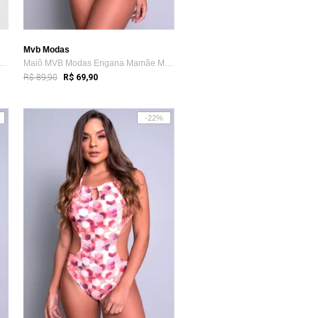
Mvb Modas
MVB Modas Engana Mamãe Moda Praia E...
Maiô MVB Modas Engana Mamãe Moda Praia E...
R$ 89,90
R$ 69,90
-22%