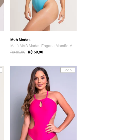
Mvb Modas
a Mamãe Textura Alto...
Maiô MVB Modas Engana Mamãe Moda Praia Água
R$ 89,00
R$ 69,90
-22%