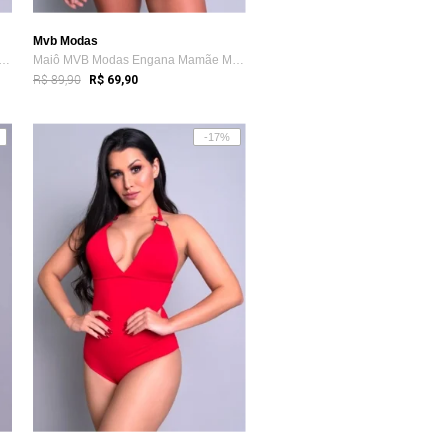
Mvb Modas
MVB Modas Engana Mamãe Moda Praia E...
Maiô MVB Modas Engana Mamãe Moda Praia E...
R$ 89,90
R$ 69,90
-17%