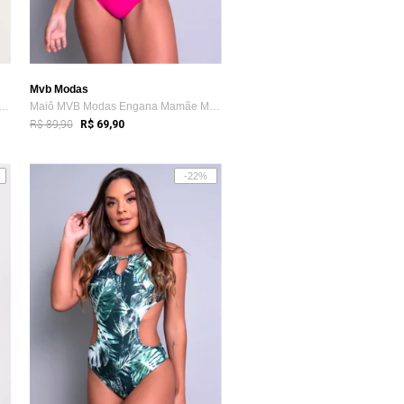
Mvb Modas
VB Modas Engana Mamãe Moda Praia Santorini
Maiô MVB Modas Engana Mamãe Moda Praia Rosa
R$ 89,90
R$ 69,90
-22%