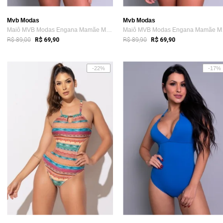
Mvb Modas
Mvb Modas
Maiô MVB Modas Engana Mamãe Moda Praia Preto
Maiô 
R$ 89,00
R$ 89,90
R$ 69,90
R$ 69,90
-22%
-17%