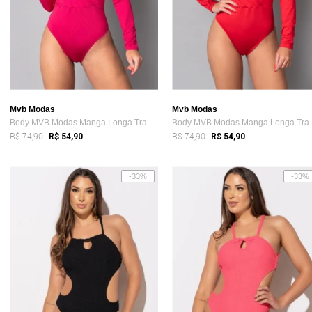
Mvb Modas
Mvb Modas
Body MVB Modas Manga Longa Transpassado ...
Body MVB Moda
R$ 74,90
R$ 74,90
R$ 54,90
R$ 54,90
-33%
-33%