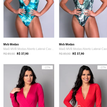
Mvb Modas
Mvb Modas
Maiô MVB Modas Aberto Lateral Cavado Asa...
Ma
R$ 89,90
R$ 89,90
R$ 37,90
R$ 37,90
-27%
-27%