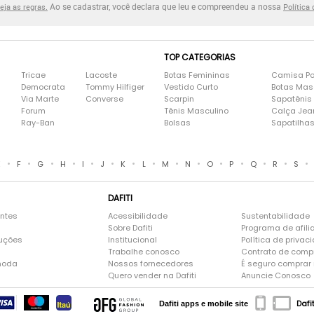
Ao se cadastrar, você declara que leu e compreendeu a nossa
eja as regras.
Política
TOP CATEGORIAS
Tricae
Lacoste
Botas Femininas
Camisa Po
Democrata
Tommy Hilfiger
Vestido Curto
Botas Mas
Via Marte
Converse
Scarpin
Sapatênis
Forum
Tênis Masculino
Calça Jea
Ray-Ban
Bolsas
Sapatilha
•
•
•
•
•
•
•
•
•
•
•
•
•
•
•
E
F
G
H
I
J
K
L
M
N
O
P
Q
R
S
DAFITI
entes
Acessibilidade
Sustentabilidade
Sobre Dafiti
Programa de afili
luções
Institucional
Política de privac
Trabalhe conosco
Contrato de comp
moda
Nossos fornecedores
É seguro comprar n
Quero vender na Dafiti
Anuncie Conosco
Dafi
Dafiti apps e mobile site