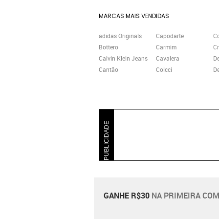
MARCAS MAIS VENDIDAS
adidas Originals
Capodarte
C
Bottero
Carmim
Cr
Calvin Klein Jeans
Cavalera
D
Cantão
Colcci
De
PUBLICIDADE
GANHE R$30
NA PRIMEIRA COM