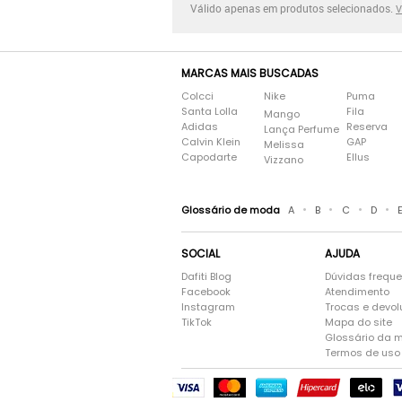
Válido apenas em produtos selecionados.
V
MARCAS MAIS BUSCADAS
Colcci
Nike
Puma
Santa Lolla
Fila
Mango
Adidas
Reserva
Lança Perfume
Calvin Klein
GAP
Melissa
Capodarte
Ellus
Vizzano
•
•
•
•
Glossário de moda
A
B
C
D
SOCIAL
AJUDA
Dafiti Blog
Dúvidas frequ
Facebook
Atendimento
Instagram
Trocas e devo
TikTok
Mapa do site
Glossário da 
Termos de uso