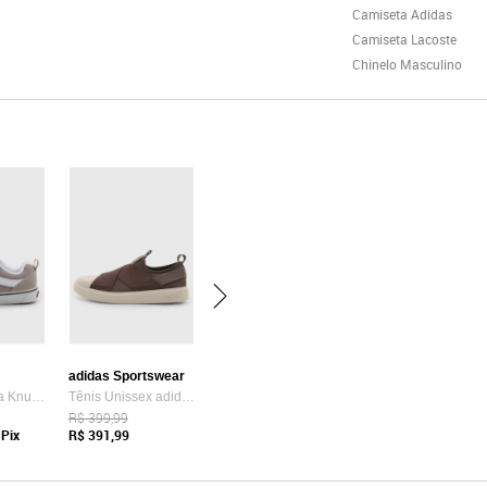
Camiseta Adidas
Camiseta Lacoste
Chinelo Masculino
adidas Sportswear
Tênis Vans Ua Knu Skool Bege
Tênis Unissex adidas Sportswear Streettalk Slip On Marrom
R$ 399,99
Pix
R$ 391,99