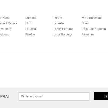
onverse
Dumond
Forum
MNG Barcelona
avo & Canela
Ellus
Lacoste
Nike
emocrata
Ferracini
Lança Perfume
Polo Ralph Lauren
sigual
FiveBlu
Luiza Barcelos
Ramarim
PRA!
Fe