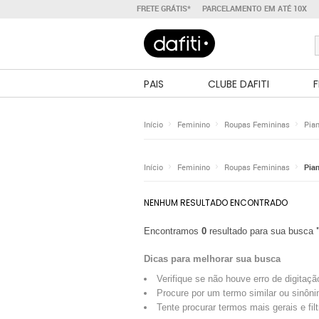
FRETE GRÁTIS*
PARCELAMENTO EM ATÉ 10X
PAIS
CLUBE DAFITI
F
Início
Feminino
Roupas Femininas
Pia
Início
Feminino
Roupas Femininas
Pia
NENHUM RESULTADO ENCONTRADO
Encontramos
0
resultado para sua busca
Dicas para melhorar sua busca
Verifique se não houve erro de digitaçã
Procure por um termo similar ou sinôni
Tente procurar termos mais gerais e fil