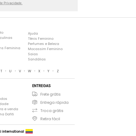
 de Privacidade.
lo
Ajuda
culinas
Tênis Feminino
Perfumes e Beleza
ns Feminina
Mocassim Feminino
s
Saias
Sandálias
•
•
•
•
•
•
T
U
V
W
X
Y
Z
ENTREGAS
Frete grátis
ados
Entrega rápida
idade
ra e venda
Troca grátis
a Dafiti
Retira fácil
ti international