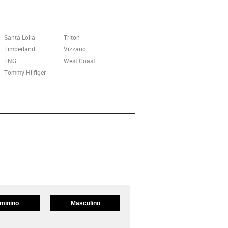
Santa Lolla
Triton
Timberland
Vizzano
TNG
West Coast
Tommy Hilfiger
minino
Masculino