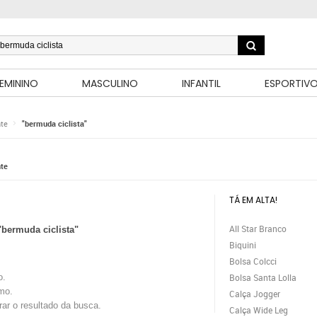
EMININO
MASCULINO
INFANTIL
ESPORTIV
nte
"bermuda ciclista"
nte
TÁ EM ALTA!
All Star Branco
"bermuda ciclista"
Biquini
Bolsa Colcci
o.
Bolsa Santa Lolla
mo.
Calça Jogger
trar o resultado da busca.
Calça Wide Leg