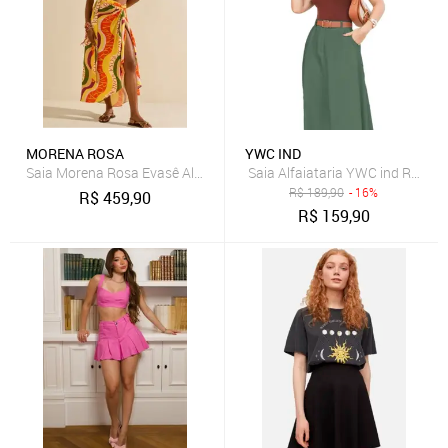
MORENA ROSA
YWC IND
Saia Morena Rosa Evasê Alta Midi Amarelo
Saia Alfaiataria YWC ind Rodada
R$
189,90
- 16%
R$
459,90
R$
159,90