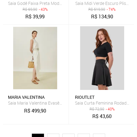
Saia Godê Faixa Preta Moda Feminina
Saia Midi Verde Escuro Plissada 
R$
69,90
- 43%
R$
519,90
- 74%
R$
39,99
R$
134,90
MARIA VALENTINA
RIOUTLET
Saia Maria Valentina Evasê Alta Curta Off-white
Saia Curta Feminina Rodada Go
R$
72,90
- 40%
R$
499,90
R$
43,60