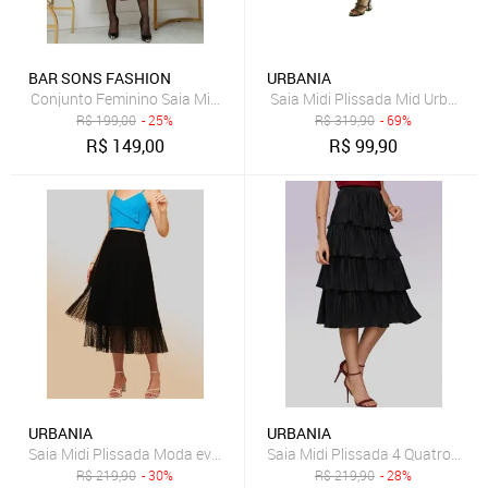
BAR SONS FASHION
URBANIA
Conjunto Feminino Saia Midi e Blazer Xadrez Outono Inverno Social M
Saia Midi Plissada Mid Urbania 
R$
199,00
- 25%
R$
319,90
- 69%
R$
149,00
R$
99,90
URBANIA
URBANIA
Saia Midi Plissada Moda evangelica Tule poa Forrado 2 Camadas Pr
Saia Midi Plissada 4 Quatro Cam
R$
219,90
- 30%
R$
219,90
- 28%