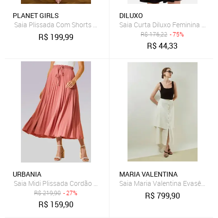
PLANET GIRLS
DILUXO
Saia Plissada Com Shorts Girl Boss Planet Girls Rosa
Saia Curta Diluxo Feminina Rod
R$
176,22
- 75%
R$
199,99
R$
44,33
URBANIA
MARIA VALENTINA
Saia Midi Plissada Cordão na Cintura Urbania Rose Coral
Saia Maria Valentina Evasê Alta
R$
219,90
- 27%
R$
799,90
R$
159,90