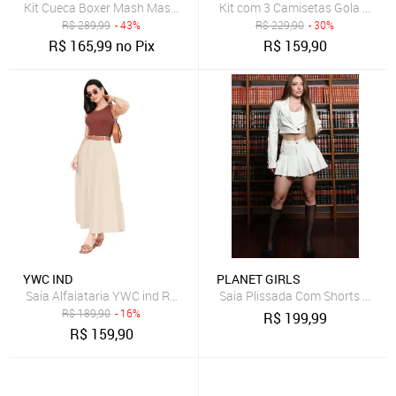
Kit Cueca Boxer Mash Masculina Cintura Elástica 10 Peças Preta
Kit com 3 Camisetas Gola Carec
R$
289,99
- 43%
R$
229,90
- 30%
R$
165,99
no Pix
R$
159,90
YWC IND
PLANET GIRLS
Saia Alfaiataria YWC ind Rodada Evangélica Com Cinto E Bolso Cáq
Saia Plissada Com Shorts Girl B
R$
189,90
- 16%
R$
199,99
R$
159,90