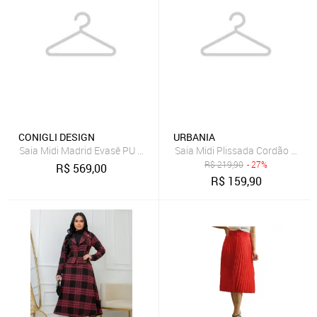
CONIGLI DESIGN
URBANIA
Saia Midi Madrid Evasê PU Conigli Marrom Tobacco
Saia Midi Plissada Cordão na Ci
R$
219,90
- 27%
R$
569,00
R$
159,90