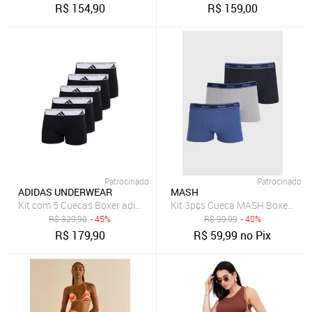
R$
154,90
R$
159,00
Patrocinado
Patrocinado
ADIDAS UNDERWEAR
MASH
Kit com 5 Cuecas Boxer adidas Underwear Preto
Kit 3pçs Cueca MASH Boxer Log
R$
329,90
- 45%
R$
99,99
- 40%
R$
179,90
R$
59,99
no Pix