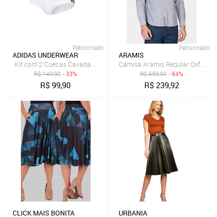
Patrocinado
Patrocinado
ADIDAS UNDERWEAR
ARAMIS
Kit com 2 Cuecas Cavada Baixa adidas Underwear Branco
Camisa Aramis Regular Oxford 
R$
149,90
- 33%
R$
659,90
- 64%
R$
99,90
R$
239,92
CLICK MAIS BONITA
URBANIA