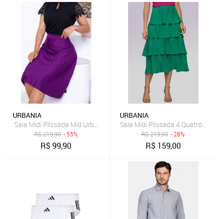
URBANIA
URBANIA
Saia Midi Plissada Mid Urbania Média Roxo escuro Lisa crepe
Saia Midi Plissada 4 Quatro Ca
R$
219,90
- 55%
R$
219,90
- 28%
R$
99,90
R$
159,00