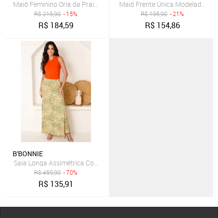
Maiô Feminino Orla da Praia Com Saia Saída De Praia E Bojo Com A
Maiô Frente Única Modelador Or
R$
215,90
- 15%
R$
195,90
- 21%
R$
184,59
R$
154,86
B'BONNIE
Saia Longa Assimétrica Com Bolsos B’Bonnie Úrsula Floral Laranja
R$
459,90
- 70%
R$
135,91