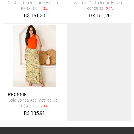
Vestido Curto Ícone Fashion Lenço Chic Estampa Blue Flora
Vestido Curto Ícone Fashion Len
R$
189,00
- 20%
R$
189,00
- 20%
R$
151,20
R$
151,20
B'BONNIE
Saia Longa Assimétrica Com Bolsos B’Bonnie Úrsula Floral Laranja
R$
459,90
- 70%
R$
135,91