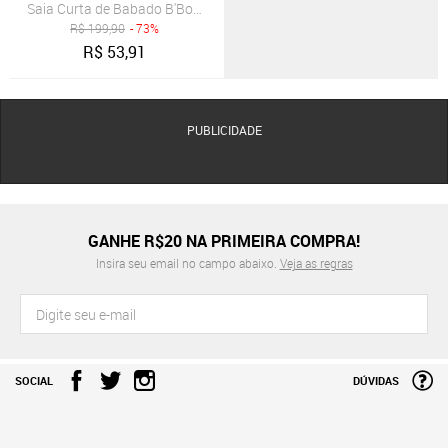
Saia Curta de Babado B'Bonnie Leonora Verde Militar
R$
199,90
- 73%
R$
53,91
PUBLICIDADE
GANHE R$20 NA PRIMEIRA COMPRA!
Insira seu email no campo abaixo.
Veja as regras
SOCIAL
DÚVIDAS