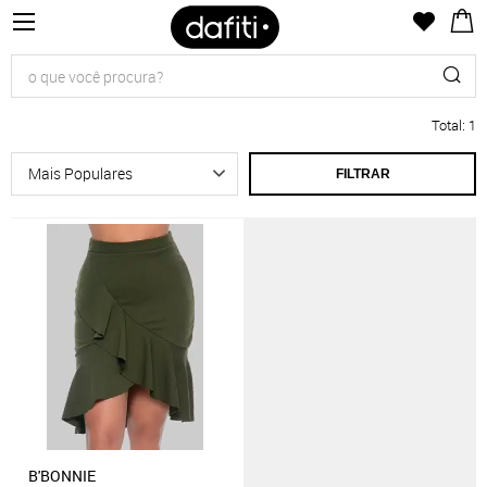
Total
:
1
FILTRAR
B'BONNIE