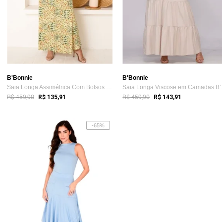
B'Bonnie
B'Bonnie
Saia Longa Assimétrica Com Bolsos B’Bonn...
Saia 
R$ 459,90
R$ 459,90
R$ 135,91
R$ 143,91
-65%