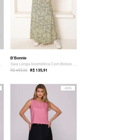
B'Bonnie
 Babado B'Bonnie Leonora Ve...
Saia Longa Assimétrica Com Bolsos B’Bonn...
R$ 459,90
R$ 135,91
-69%