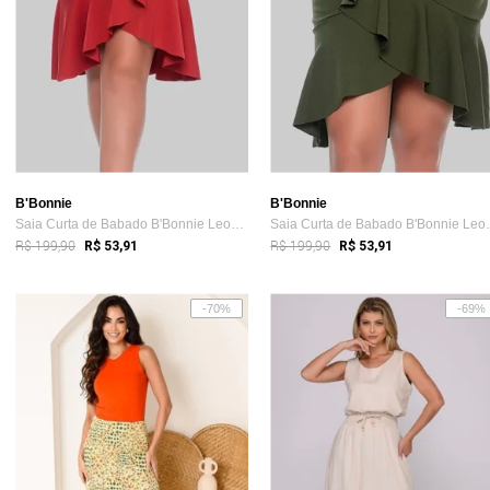
B'Bonnie
B'Bonnie
Saia Curta de Babado B'Bonnie Leonora Terra
Saia Curta de
R$ 199,90
R$ 199,90
R$ 53,91
R$ 53,91
-70%
-69%