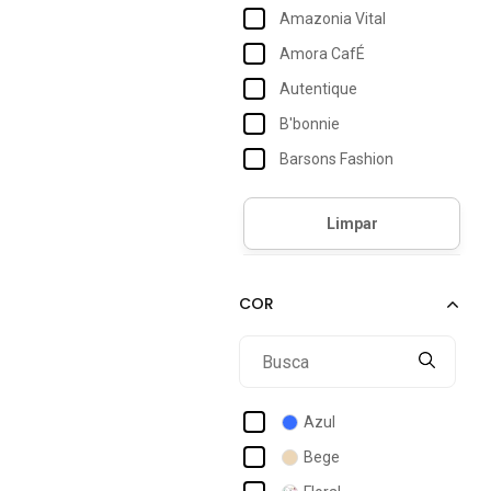
Amazonia Vital
Amora CafÉ
Autentique
B'bonnie
Barsons Fashion
Bbonnie
Bright Girl's
Cabanafree
Cacay
Carlota Costa
Cia Do Vestido
Clubsoda
Azul
Colcci
Bege
Consciência