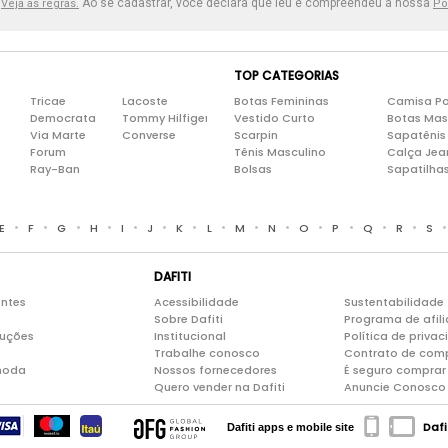
.
Ao se cadastrar, você declara que leu e compreendeu a nossa
Veja as regras.
Po
TOP CATEGORIAS
Tricae
Lacoste
Botas Femininas
Camisa Po
Democrata
Tommy Hilfiger
Vestido Curto
Botas Mas
Via Marte
Converse
Scarpin
Sapatênis
Forum
Tênis Masculino
Calça Jea
Ray-Ban
Bolsas
Sapatilha
•
•
•
•
•
•
•
•
•
•
•
•
•
•
E
F
G
H
I
J
K
L
M
N
O
P
Q
R
S
DAFITI
entes
Acessibilidade
Sustentabilidade
Sobre Dafiti
Programa de afil
luções
Institucional
Política de priva
Trabalhe conosco
Contrato de com
moda
Nossos fornecedores
É seguro comprar 
Quero vender na Dafiti
Anuncie Conosco
Dafi
Dafiti apps e mobile site