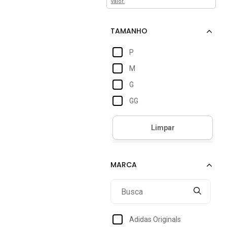
valor.
P
M
G
GG
Adidas Originals