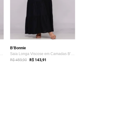
B'Bonnie
Longa Viscose em Camadas B’Bonnie L...
Saia Longa Viscose em Camadas B’Bonnie L...
R$ 459,90
R$ 143,91