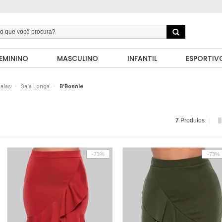
EMININO
MASCULINO
INFANTIL
ESPORTIV
aias
Saia Longa
B'Bonnie
7
Produtos
-73%
-73%