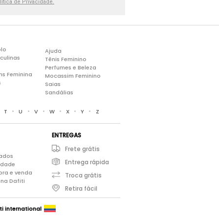
lítica de Privacidade.
lo
Ajuda
culinas
Tênis Feminino
Perfumes e Beleza
ns Feminina
Mocassim Feminino
s
Saias
Sandálias
•
•
•
•
•
•
•
T
U
V
W
X
Y
Z
ENTREGAS
Frete grátis
iados
Entrega rápida
cidade
pra e venda
Troca grátis
na Dafiti
Retira fácil
ti international