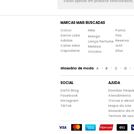
Válido apenas em produtos selecionados
MARCAS MAIS BUSCADAS
Colcci
Nike
Puma
Santa Lolla
Fila
Mango
Adidas
Reserva
Lança Perfume
Calvin Klein
GAP
Melissa
Capodarte
Ellus
Vizzano
•
•
•
•
Glossário de moda
A
B
C
D
SOCIAL
AJUDA
Dafiti Blog
Dúvidas frequ
Facebook
Atendimento
Instagram
Trocas e devo
TikTok
Mapa do site
Glossário da 
Termos de uso