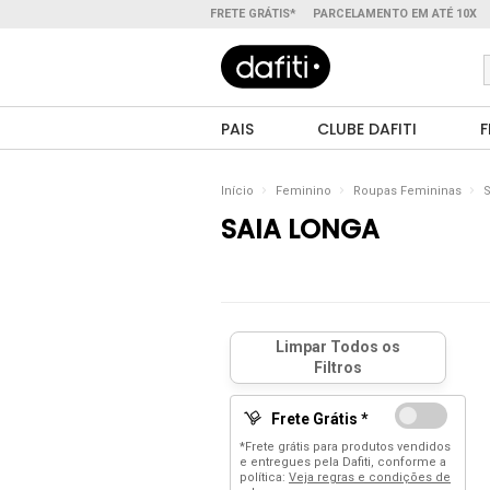
FRETE GRÁTIS*
PARCELAMENTO EM ATÉ 10X
PAIS
CLUBE DAFITI
F
Início
Feminino
Roupas Femininas
S
SAIA LONGA
Frete Grátis *
*Frete grátis para produtos vendidos
e entregues pela Dafiti, conforme a
política:
Veja regras e condições de