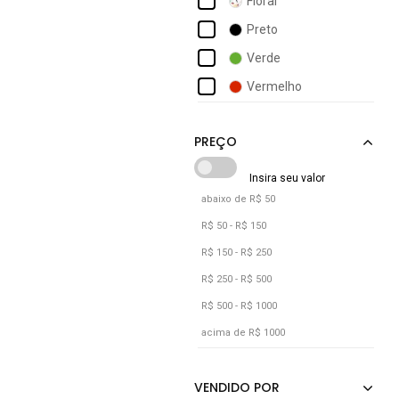
Floral
D Bell Outlet Fashion
Preto
Dianna
Verde
Diluxo
Vermelho
Docce Mulher
Endless
abaixo de R$ 50
R$ 50 - R$ 150
R$ 150 - R$ 250
R$ 250 - R$ 500
R$ 500 - R$ 1000
acima de R$ 1000