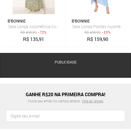
B'BONNIE
B'BONNIE
Saia Longa Assimétrica Com Bolsos B’Bonnie Úrsula Floral Azul
Saia Longa Pontas Assimétricas 
R$
459,90
- 70%
R$
459,90
- 65%
R$
135,91
R$
159,90
PUBLICIDADE
GANHE R$20 NA PRIMEIRA COMPRA!
Insira seu email no campo abaixo.
Veja as regras