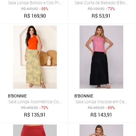
Saia Longa Bolsos e Cós Pregueado B’Bonnie Débora Bege
Saia Curta de Babado B'Bonnie L
R$
499,90
- 66%
R$
199,90
- 73%
R$
169,90
R$
53,91
B'BONNIE
B'BONNIE
Saia Longa Assimétrica Com Bolsos B’Bonnie Úrsula Floral Laranja
Saia Longa Viscose em Camadas
R$
459,90
- 70%
R$
459,90
- 69%
R$
135,91
R$
143,91