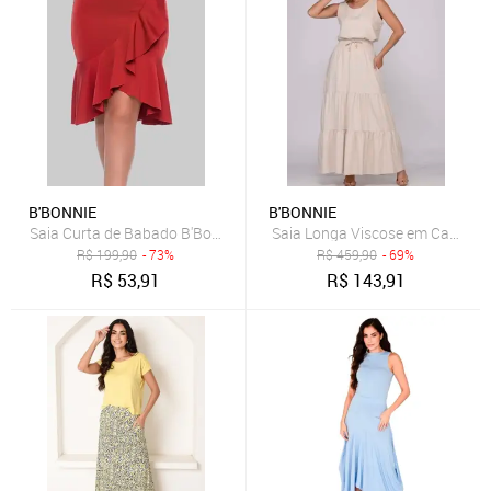
B'BONNIE
B'BONNIE
Saia Curta de Babado B'Bonnie Leonora Terra
Saia Longa Viscose em Camadas
R$
199,90
- 73%
R$
459,90
- 69%
R$
53,91
R$
143,91