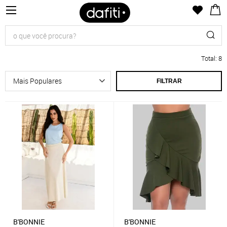
Total
:
8
FILTRAR
B'BONNIE
B'BONNIE