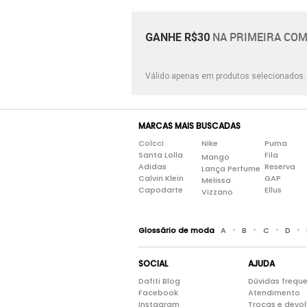
NA PRIMEIRA COM
GANHE R$30
Válido apenas em produtos selecionados
MARCAS MAIS BUSCADAS
Colcci
Nike
Puma
Santa Lolla
Fila
Mango
Adidas
Reserva
Lança Perfume
Calvin Klein
GAP
Melissa
Capodarte
Ellus
Vizzano
•
•
•
•
Glossário de moda
A
B
C
D
SOCIAL
AJUDA
Dafiti Blog
Dúvidas frequ
Facebook
Atendimento
Instagram
Trocas e devo