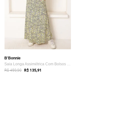
B'Bonnie
Saia Longa Assimétrica Com Bolsos B’Bonn...
R$ 459,90
R$ 135,91