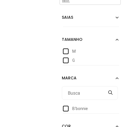
valor.
M
G
B'bonnie