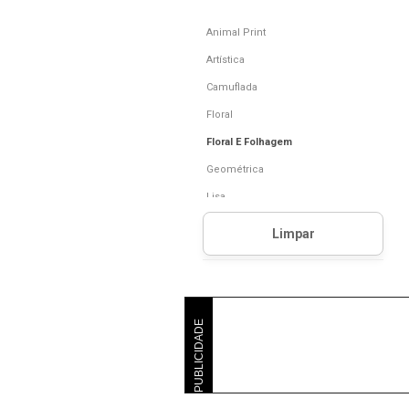
Animal Print
Artística
Camuflada
Floral
Floral E Folhagem
Geométrica
Lisa
Liso
Listrada
Onça
Outras
PUBLICIDADE
Padronagens
Sem Estampa
Xadrez