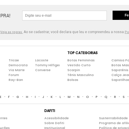
PRA!
Fe
.
Ao se cadastrar, você declara que leu e compreendeu a nossa
Veja as regras.
Po
TOP CATEGORIAS
Tricae
Lacoste
Botas Femininas
Camisa Po
Democrata
Tommy Hilfiger
Vestido Curto
Botas Mas
Via Marte
Converse
Scarpin
Sapatênis
Forum
Tênis Masculino
Calça Jea
Ray-Ban
Bolsas
Sapatilha
•
•
•
•
•
•
•
•
•
•
•
•
•
•
E
F
G
H
I
J
K
L
M
N
O
P
Q
R
S
DAFITI
entes
Acessibilidade
Sustentabilidade
Sobre Dafiti
Programa de afil
luções
Institucional
Política de priva