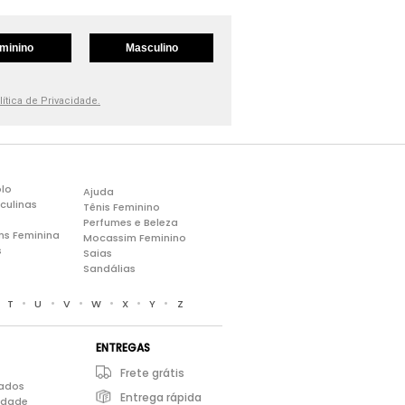
minino
Masculino
lítica de Privacidade.
lo
Ajuda
culinas
Tênis Feminino
Perfumes e Beleza
ns Feminina
Mocassim Feminino
s
Saias
Sandálias
•
•
•
•
•
•
•
T
U
V
W
X
Y
Z
ENTREGAS
Frete grátis
iados
Entrega rápida
cidade