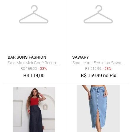
BAR SONS FASHION
SAWARY
Saia Max Midi Godê Recorco Assimetrico Cintura Alta em Linho Mis
Saia Jeans Feminina Sawary Lon
R$
169,00
- 33%
R$
219,99
- 23%
R$
114,00
R$
169,99
no Pix