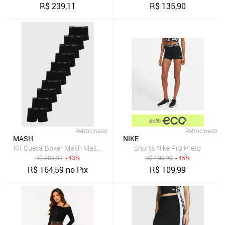
R$
239,11
R$
135,90
Patrocinado
Patrocinado
MASH
NIKE
Kit Cueca Boxer Mash Masculina Cintura Elástica 10 Peças Preta
Shorts Nike Pro Preto
R$
289,99
- 43%
R$
199,99
- 45%
R$
164,59
no Pix
R$
109,99