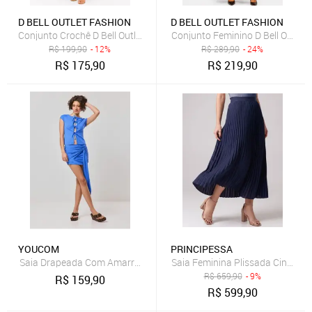
D BELL OUTLET FASHION
D BELL OUTLET FASHION
Conjunto Crochê D Bell Outlet Fashion Verde
Conjunto Feminino D Bell Outlet
R$
199,90
- 12%
R$
289,90
- 24%
R$
175,90
R$
219,90
YOUCOM
PRINCIPESSA
Saia Drapeada Com Amarração Lateral
Saia Feminina Plissada Cintura
R$
659,90
- 9%
R$
159,90
R$
599,90