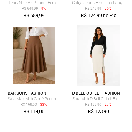
Tênis Nike V5 Runner Feminino
Calça Jeans Feminina Lança Pe
R$
649,99
- 9%
R$
249,99
- 50%
R$
589,99
R$
124,99
no Pix
BAR SONS FASHION
D BELL OUTLET FASHION
Saia Max Midi Godê Recorco Assimetrico Cintura Alta em Linho Mi
Saia Midi D Bell Outlet Fashion 
R$
169,00
- 33%
R$
169,90
- 27%
R$
114,00
R$
123,90