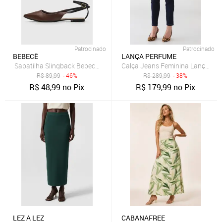
Patrocinado
Patrocinado
BEBECÊ
LANÇA PERFUME
Sapatilha Slingback Bebecê Lisa Café
Calça Jeans Feminina Lança Per
R$
89,99
- 46%
R$
289,99
- 38%
R$
48,99
no Pix
R$
179,99
no Pix
LEZ A LEZ
CABANAFREE