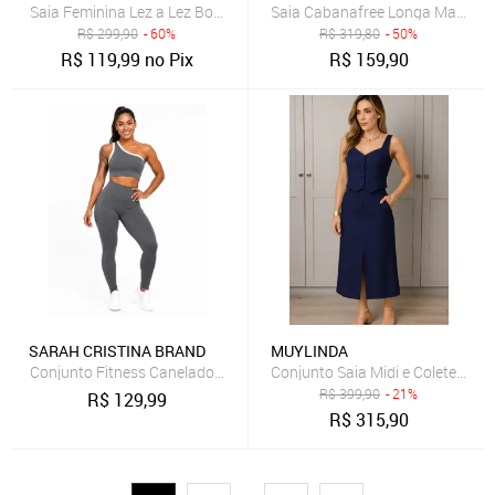
Saia Feminina Lez a Lez Boheme Verde
Saia Cabanafree Longa Malha S
R$
299,90
- 60%
R$
319,80
- 50%
R$
119,99
no Pix
R$
159,90
SARAH CRISTINA BRAND
MUYLINDA
Conjunto Saia Midi e Colete Muy 
R$
399,90
- 21%
R$
129,99
R$
315,90