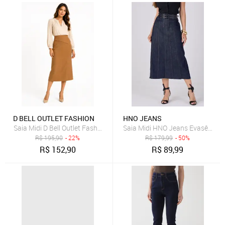
D BELL OUTLET FASHION
HNO JEANS
Saia Midi D Bell Outlet Fashion Transpassada Caramelo
Saia Midi HNO Jeans Evasê com C
R$
195,90
- 22%
R$
179,99
- 50%
R$
152,90
R$
89,99