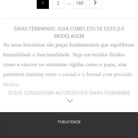
1
2
...
160
SAIAS FEMININAS: GUIA COMPLETO DE ESTILO E
MODELAGEM
As saias femininas são peças fundamentais que equilibram
feminilidade e funcionalidade. Seja em tecidos fluidos
como a viscose ou estruturas rígidas como o jeans, elas
permitem transitar entre o casual e o formal com precisão
técnica.
O QUE CONSIDERAR AO ESCOLHER SAIAS FEMININAS
Materiais
:
Composição Têxtil
A escolha entre fibras naturais, como algodão e viscose, ou
sintéticas, como o poliéster, define a respirabilidade e o caimento da peça no corpo.
Tecidos com elastano proporcionam maior flexibilidade, enquanto o crepe oferece uma
estrutura mais elegante e resistente a vincos.
PUBLICIDADE
Conforto
:
Modelagem e Ergonomia
O conforto é determinado pelo corte da cintura e pela
amplitude do movimento. Modelos com forro evitam transparências indesejadas, enquanto