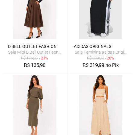
D BELL OUTLET FASHION
ADIDAS ORIGINALS
Saia Midi D Bell Outlet Fashion Evasê Com Pregas Marrom
Saia Feminina adidas Originals 
R$
175,90
- 23%
R$
399,99
- 20%
R$
135,90
R$
319,99
no Pix