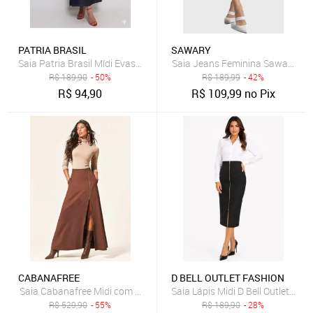
PATRIA BRASIL
SAWARY
Saia Patria Brasil Mídi Evasê de Jeans Feminina
Saia Jeans Feminina Sawary Mid
R$
189,90
- 50%
R$
189,99
- 42%
R$
94,90
R$
109,99
no Pix
CABANAFREE
D BELL OUTLET FASHION
Saia Cabanafree Midi com Zíper Marrom
Saia Lápis Midi D Bell Outlet Fas
R$
529,90
- 55%
R$
189,90
- 28%