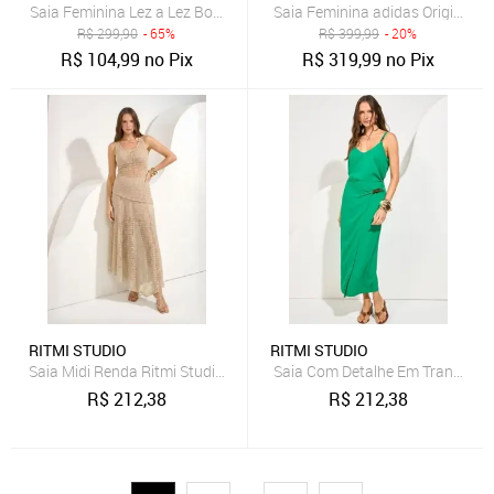
Saia Feminina Lez a Lez Boheme Verde
Saia Feminina adidas Originals 
R$
299,90
- 65%
R$
399,99
- 20%
R$
104,99
no Pix
R$
319,99
no Pix
RITMI STUDIO
RITMI STUDIO
Saia Midi Renda Ritmi Studio Bege
Saia Com Detalhe Em Transpasse
R$
212,38
R$
212,38