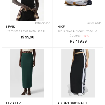
Patrocinado
Patrocinado
LEVIS
NIKE
Camiseta Levis Reta Lisa Preta
Tênis Nike Air Max Excee Femini
R$
799,99
- 48%
R$
99,90
R$
419,99
LEZ A LEZ
ADIDAS ORIGINALS