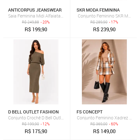
ANTICORPUS JEANSWEAR
SKR MODA FEMININA
Saia Feminina Midi Alfaiataria Amarração Bolso Cintura Alta Antico
Conjunto Feminino SKR MODA Lin
R$
249,88
- 20%
R$
289,90
- 17%
R$
199,90
R$
239,90
D BELL OUTLET FASHION
FS CONCEPT
Conjunto Crochê D Bell Outlet Fashion Verde
Conjunto Feminino Xadrez Blazer
R$
199,90
- 12%
R$
369,00
- 60%
R$
175,90
R$
149,00