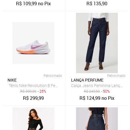
R$
109,99
no Pix
R$
135,90
Patrocinado
Patrocinado
NIKE
LANÇA PERFUME
Tênis Nike Revolution 8 Feminino
Calça Jeans Feminina Lança Pe
R$
399,99
- 25%
R$
249,99
- 50%
R$
299,99
R$
124,99
no Pix