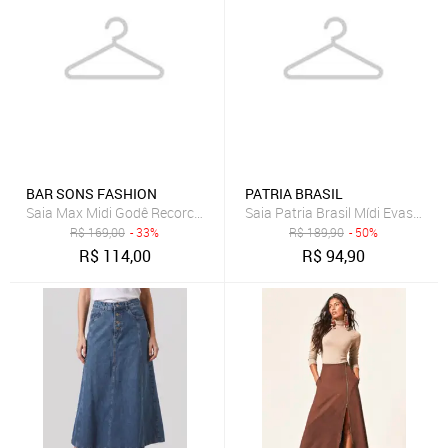
BAR SONS FASHION
PATRIA BRASIL
Saia Max Midi Godê Recorco Assimetrico Cintura Alta em Linho Mis
Saia Patria Brasil Mídi Evasê de
R$
169,00
- 33%
R$
189,90
- 50%
R$
114,00
R$
94,90