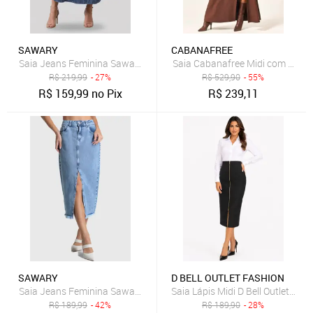
SAWARY
CABANAFREE
Saia Jeans Feminina Sawary Longa Cintura Alta Azul
Saia Cabanafree Midi com Zípe
R$
219,99
- 27%
R$
529,90
- 55%
R$
159,99
no Pix
R$
239,11
SAWARY
D BELL OUTLET FASHION
Saia Jeans Feminina Sawary Midi Fenda Azul Claro
Saia Lápis Midi D Bell Outlet Fas
R$
189,99
- 42%
R$
189,90
- 28%