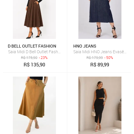
D BELL OUTLET FASHION
HNO JEANS
Saia Midi D Bell Outlet Fashion Evasê Com Pregas Marrom
Saia Midi HNO Jeans Evasê com C
R$
175,90
- 23%
R$
179,99
- 50%
R$
135,90
R$
89,99