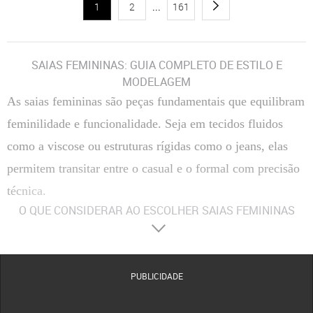
1
2
...
161
SAIAS FEMININAS: GUIA COMPLETO DE ESTILO E
MODELAGEM
As saias femininas são peças fundamentais que equilibram
feminilidade e funcionalidade. Seja em tecidos fluidos
como a viscose ou estruturas rígidas como o jeans, elas
permitem transitar entre o casual e o formal com precisão
técnica.
O QUE CONSIDERAR AO ESCOLHER SAIAS FEMININAS
Materiais
:
Composição Têxtil
A escolha entre fibras naturais, como algodão e viscose, ou
sintéticas, como o poliéster, define a respirabilidade e o caimento da peça no corpo.
Tecidos com elastano proporcionam maior flexibilidade, enquanto o crepe oferece uma
estrutura mais elegante e resistente a vincos.
PUBLICIDADE
Conforto
:
Modelagem e Ergonomia
O conforto é determinado pelo corte da cintura e pela
amplitude do movimento. Modelos com forro evitam transparências indesejadas, enquanto