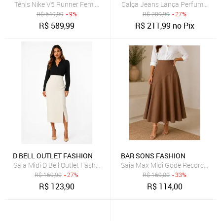
Tênis Nike V5 Runner Feminino
Calça Jeans Lança Perfume Mo
R$
649,99
- 9%
R$
289,99
- 27%
R$
589,99
R$
211,99
no Pix
D BELL OUTLET FASHION
BAR SONS FASHION
Saia Midi D Bell Outlet Fashion Fenda Off White
Saia Max Midi Godê Recorco Ass
R$
169,90
- 27%
R$
169,00
- 33%
R$
123,90
R$
114,00