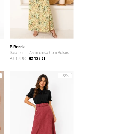
B'Bonnie
Saia Longa D Bell Outlet Fashion Estampa...
Saia Longa Assimétrica Com Bolsos B’Bonn...
R$ 459,90
R$ 135,91
-22%