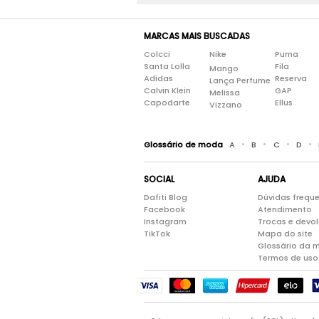
MARCAS MAIS BUSCADAS
Colcci
Nike
Puma
Santa Lolla
Fila
Mango
Adidas
Reserva
Lança Perfume
Calvin Klein
GAP
Melissa
Capodarte
Ellus
Vizzano
•
•
•
•
Glossário de moda
A
B
C
D
SOCIAL
AJUDA
Dafiti Blog
Dúvidas frequ
Facebook
Atendimento
Instagram
Trocas e devo
TikTok
Mapa do site
Glossário da 
Termos de uso