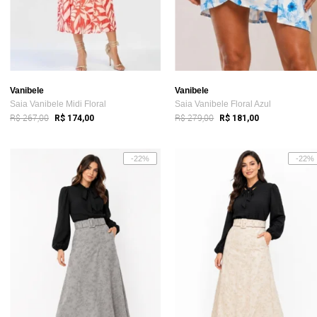
Vanibele
Vanibele
Saia Vanibele Midi Floral
Saia Vanibele Floral Azul
R$ 267,00
R$ 279,00
R$ 174,00
R$ 181,00
-22%
-22%