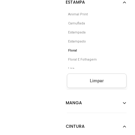
Animal Print
Camuflada
Estampada
Estampado
Floral
Floral E Folhagem
Lisa
Liso
Listrada
Listrado
Poá
Sem Estampa
Xadrez