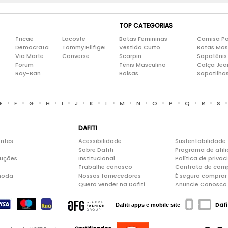
TOP CATEGORIAS
Tricae
Lacoste
Botas Femininas
Camisa Po
Democrata
Tommy Hilfiger
Vestido Curto
Botas Mas
Via Marte
Converse
Scarpin
Sapatênis
Forum
Tênis Masculino
Calça Jea
Ray-Ban
Bolsas
Sapatilha
•
•
•
•
•
•
•
•
•
•
•
•
•
•
E
F
G
H
I
J
K
L
M
N
O
P
Q
R
S
DAFITI
entes
Acessibilidade
Sustentabilidade
Sobre Dafiti
Programa de afil
luções
Institucional
Política de priva
Trabalhe conosco
Contrato de com
moda
Nossos fornecedores
É seguro comprar 
Quero vender na Dafiti
Anuncie Conosco
Dafi
Dafiti apps e mobile site