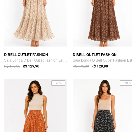
D BELL OUTLET FASHION
D BELL OUTLET FASHION
Saia Longa D Bell Outlet Fashion Estampa...
R$ 179,90
R$ 179,90
R$ 129,90
R$ 129,90
-28%
-28%