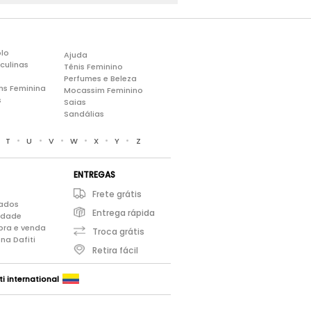
lo
Ajuda
culinas
Tênis Feminino
Perfumes e Beleza
ns Feminina
Mocassim Feminino
s
Saias
Sandálias
•
•
•
•
•
•
•
T
U
V
W
X
Y
Z
ENTREGAS
Frete grátis
iados
Entrega rápida
cidade
pra e venda
Troca grátis
na Dafiti
Retira fácil
ti international