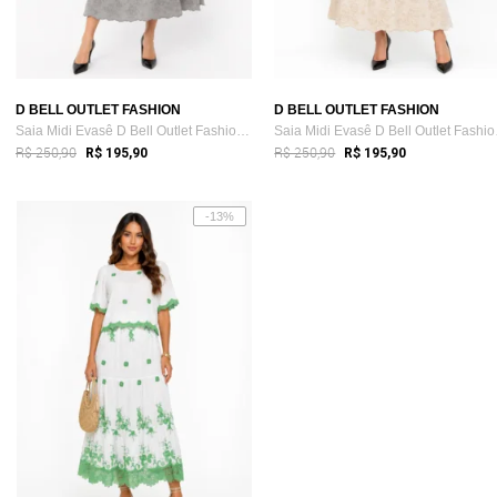
D BELL OUTLET FASHION
D BELL OUTLET FASHION
Saia Midi Evasê D Bell Outlet Fashion Bo...
Saia 
R$ 250,90
R$ 250,90
R$ 195,90
R$ 195,90
-13%