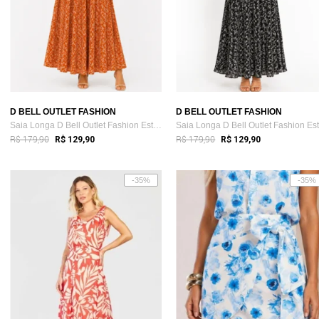
D BELL OUTLET FASHION
D BELL OUTLET FASHION
Saia Longa D Bell Outlet Fashion Estampa...
R$ 179,90
R$ 179,90
R$ 129,90
R$ 129,90
-35%
-35%