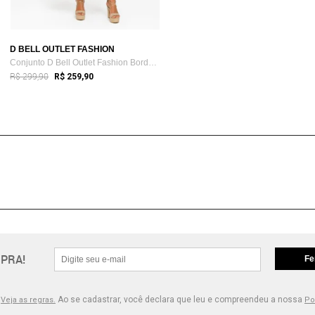
D BELL OUTLET FASHION
Conjunto D Bell Outlet Fashion Bordado Verde
R$ 299,90
R$ 259,90
PRA!
Fe
.
Ao se cadastrar, você declara que leu e compreendeu a nossa
Veja as regras.
Po