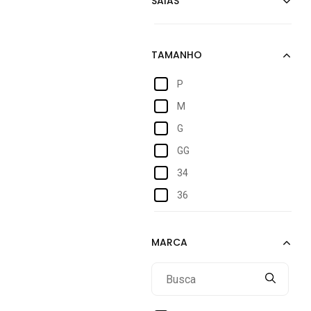
P
M
G
GG
34
36
38
40
42