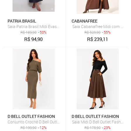
PATRIA BRASIL
CABANAFREE
Saia Patria Brasil Mídi Evasê de Jeans Feminina
Saia Cabanafree Midi com Zípe
R$
189,90
- 50%
R$
529,90
- 55%
R$
94,90
R$
239,11
D BELL OUTLET FASHION
D BELL OUTLET FASHION
Conjunto Crochê D Bell Outlet Fashion Verde
Saia Midi D Bell Outlet Fashion
R$
199,90
- 12%
R$
175,90
- 23%