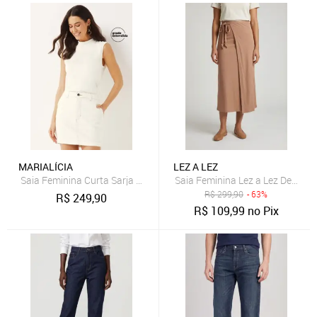
MARIALÍCIA
LEZ A LEZ
Saia Feminina Curta Sarja Bolsos Marialícia Bege
Saia Feminina Lez a Lez Detalh
R$
299,90
- 63%
R$
249,90
R$
109,99
no Pix