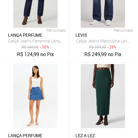
Patrocinado
Patrocinado
LANÇA PERFUME
LEVIS
Calça Jeans Feminina Lança Perfume Mom Luna Azul
Calça Jeans Masculina Levis 511 
R$
249,99
- 50%
R$
339,90
- 26%
R$
124,99
no Pix
R$
249,99
no Pix
LANÇA PERFUME
LEZ A LEZ