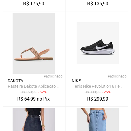
R$
175,90
R$
135,90
Patrocinado
Patrocinado
DAKOTA
NIKE
Rasteira Dakota Aplicação Coral
Tênis Nike Revolution 8 Feminin
R$
169,99
- 62%
R$
399,99
- 25%
R$
64,99
no Pix
R$
299,99