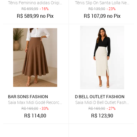
Tênis Feminino adidas Originals Sl 72 OG Marrom
Tênis Slip On Santa Lolla New Pr
R$
699,99
- 16%
R$
139,90
- 23%
R$
589,99
no Pix
R$
107,09
no Pix
BAR SONS FASHION
D BELL OUTLET FASHION
Saia Max Midi Godê Recorco Assimetrico Cintura Alta em Linho Mi
Saia Midi D Bell Outlet Fashion 
R$
169,00
- 33%
R$
169,90
- 27%
R$
114,00
R$
123,90