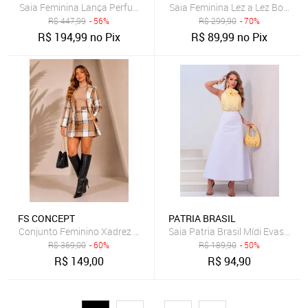
Saia Feminina Lança Perfume Estampa Logo Azul
Saia Feminina Lez a Lez Boheme
R$
447,99
- 56%
R$
299,90
- 70%
R$
194,99
no Pix
R$
89,99
no Pix
FS CONCEPT
PATRIA BRASIL
Conjunto Feminino Xadrez Blazer Flanelado e Saia Curta Flanelado 
Saia Patria Brasil Mídi Evasê Br
R$
369,00
- 60%
R$
189,90
- 50%
R$
149,00
R$
94,90