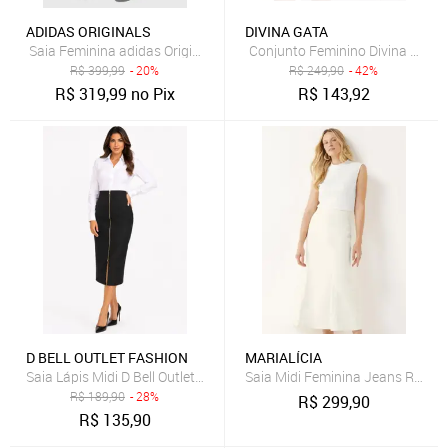
ADIDAS ORIGINALS
DIVINA GATA
Saia Feminina adidas Originals Adibreak SK Preta
R$
399,99
- 20%
R$
249,90
- 42%
R$
319,99
no Pix
R$
143,92
D BELL OUTLET FASHION
MARIALÍCIA
Saia Lápis Midi D Bell Outlet Fashion Com Zíper Preto
Saia Midi Feminina Jeans Recort
R$
189,90
- 28%
R$
299,90
R$
135,90