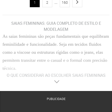
1
2
...
160
SAIAS FEMININAS: GUIA COMPLETO DE ESTILO E
MODELAGEM
As saias femininas são peças fundamentais que equilibram
feminilidade e funcionalidade. Seja em tecidos fluidos
como a viscose ou estruturas rígidas como o jeans, elas
permitem transitar entre o casual e o formal com precisão
técnica.
O QUE CONSIDERAR AO ESCOLHER SAIAS FEMININAS
Materiais
:
Composição Têxtil
A escolha entre fibras naturais, como algodão e viscose, ou
sintéticas, como o poliéster, define a respirabilidade e o caimento da peça no corpo.
Tecidos com elastano proporcionam maior flexibilidade, enquanto o crepe oferece uma
estrutura mais elegante e resistente a vincos.
PUBLICIDADE
Conforto
:
Modelagem e Ergonomia
O conforto é determinado pelo corte da cintura e pela
amplitude do movimento. Modelos com forro evitam transparências indesejadas, enquanto