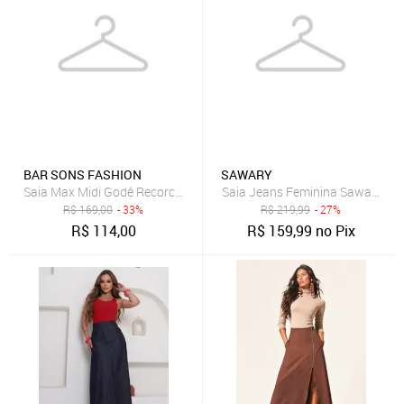
BAR SONS FASHION
SAWARY
Saia Max Midi Godê Recorco Assimetrico Cintura Alta em Linho Mis
Saia Jeans Feminina Sawary Lon
R$
169,00
- 33%
R$
219,99
- 27%
R$
114,00
R$
159,99
no Pix