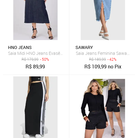
HNO JEANS
SAWARY
Saia Midi HNO Jeans Evasê com Cinto e Cintura Alta Azul Escuro
Saia Jeans Feminina Sawary Mid
R$
179,99
- 50%
R$
189,99
- 42%
R$
89,99
R$
109,99
no Pix