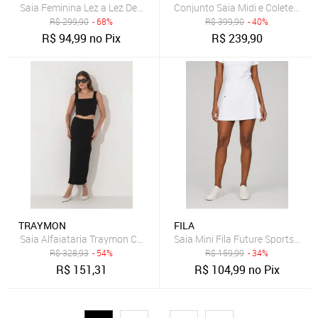
Saia Feminina Lez a Lez Detalhe Amarração Nude
Conjunto Saia Midi e Colete Muy 
R$
299,90
- 68%
R$
399,90
- 40%
R$
94,99
no Pix
R$
239,90
TRAYMON
FILA
Saia Alfaiataria Traymon Com Fenda Preto
Saia Mini Fila Future Sports Bra
R$
328,93
- 54%
R$
159,99
- 34%
R$
151,31
R$
104,99
no Pix