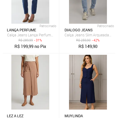
Patrocinado
Patrocinado
LANÇA PERFUME
DIALOGO JEANS
Calça Jeans Lança Perfume Mom Luna Azul
Calça Jeans Slim Arqueada Masc
R$
289,99
- 31%
R$
259,90
- 42%
R$
199,99
no Pix
R$
149,90
LEZ A LEZ
MUYLINDA