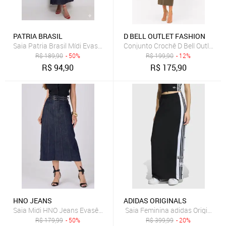
PATRIA BRASIL
D BELL OUTLET FASHION
Saia Patria Brasil Mídi Evasê de Jeans Feminina
Conjunto Crochê D Bell Outlet Fa
R$
189,90
- 50%
R$
199,90
- 12%
R$
94,90
R$
175,90
HNO JEANS
ADIDAS ORIGINALS
Saia Midi HNO Jeans Evasê com Cinto e Cintura Alta Azul Escuro
Saia Feminina adidas Originals 
R$
179,99
- 50%
R$
399,99
- 20%