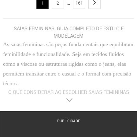
1
2
...
161
SAIAS FEMININAS: GUIA COMPLETO DE ESTILO E
MODELAGEM
As saias femininas são peças fundamentais que equilibram
feminilidade e funcionalidade. Seja em tecidos fluidos
como a viscose ou estruturas rígidas como o jeans, elas
permitem transitar entre o casual e o formal com precisão
técnica.
O QUE CONSIDERAR AO ESCOLHER SAIAS FEMININAS
Materiais
:
Composição Têxtil
A escolha entre fibras naturais, como algodão e viscose, ou
sintéticas, como o poliéster, define a respirabilidade e o caimento da peça no corpo.
Tecidos com elastano proporcionam maior flexibilidade, enquanto o crepe oferece uma
estrutura mais elegante e resistente a vincos.
PUBLICIDADE
Conforto
:
Modelagem e Ergonomia
O conforto é determinado pelo corte da cintura e pela
amplitude do movimento. Modelos com forro evitam transparências indesejadas, enquanto