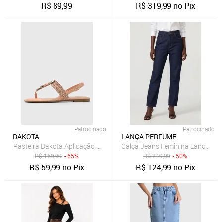
R$
89,99
R$
319,99
no Pix
Patrocinado
Patrocinado
DAKOTA
LANÇA PERFUME
Rasteira Dakota Aplicação Coral
Calça Jeans Feminina Lança Pe
R$
169,99
- 65%
R$
249,99
- 50%
R$
59,99
no Pix
R$
124,99
no Pix