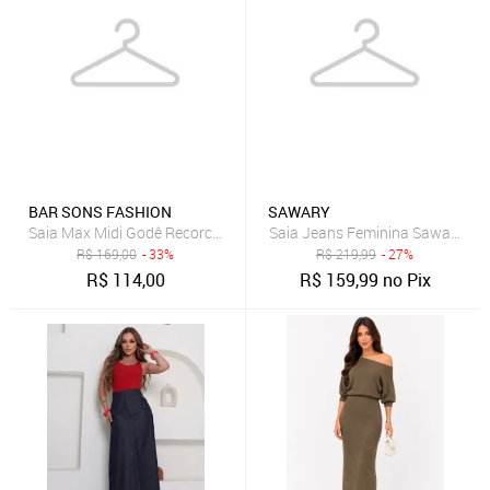
BAR SONS FASHION
SAWARY
Saia Max Midi Godê Recorco Assimetrico Cintura Alta em Linho Mi
Saia Jeans Feminina Sawary Lon
R$
169,00
- 33%
R$
219,99
- 27%
R$
114,00
R$
159,99
no Pix