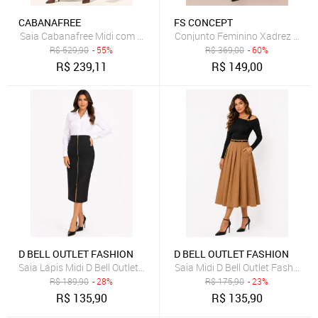
CABANAFREE
FS CONCEPT
Saia Cabanafree Midi com Zíper Marrom
Conjunto Feminino Xadrez Blazer
R$
529,90
- 55%
R$
369,00
- 60%
R$
239,11
R$
149,00
D BELL OUTLET FASHION
D BELL OUTLET FASHION
Saia Lápis Midi D Bell Outlet Fashion Com Zíper Preto
Saia Midi D Bell Outlet Fashion
R$
189,90
- 28%
R$
175,90
- 23%
R$
135,90
R$
135,90