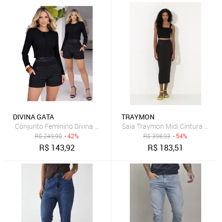
DIVINA GATA
TRAYMON
Saia Traymon Midi Cintura Alta 
R$
249,90
- 42%
R$
398,93
- 54%
R$
143,92
R$
183,51