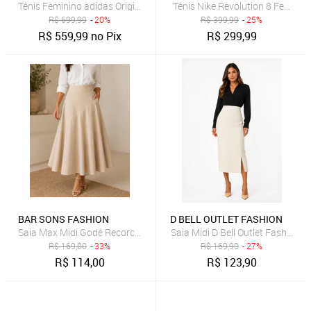
Tênis Feminino adidas Originals Sl 72 OG Marrom
Tênis Nike Revolution 8 Feminin
R$
699,99
- 20%
R$
399,99
- 25%
R$
559,99
no Pix
R$
299,99
BAR SONS FASHION
D BELL OUTLET FASHION
Saia Max Midi Godê Recorco Assimetrico Cintura Alta em Linho Mis
Saia Midi D Bell Outlet Fashion 
R$
169,00
- 33%
R$
169,90
- 27%
R$
114,00
R$
123,90