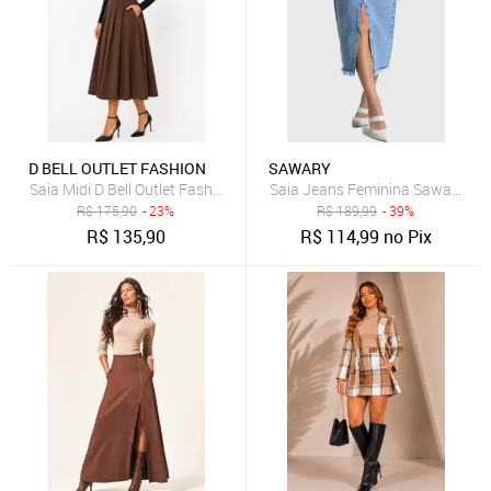
D BELL OUTLET FASHION
SAWARY
Saia Midi D Bell Outlet Fashion Evasê Com Pregas Marrom
Saia Jeans Feminina Sawary Mid
R$
175,90
- 23%
R$
189,99
- 39%
R$
135,90
R$
114,99
no Pix